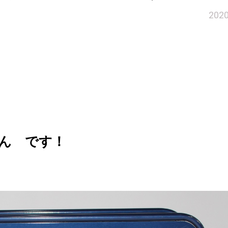
202
ん です！