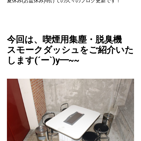
夏休み(お盆休み)明けての久々のブログ更新です！
今回は、喫煙用集塵・脱臭機
スモークダッシュをご紹介いた
します(´ー`)y━~~