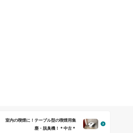
室内の喫煙に！テーブル型の喫煙用集
塵・脱臭機！＊中古＊