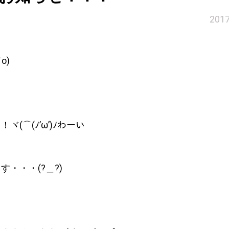
201
o)
⌒(ﾉ’ω’)ﾉわーい
・・・(?＿?)