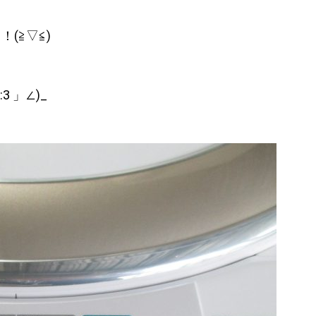
(≧▽≦)ゞ
 」∠)_