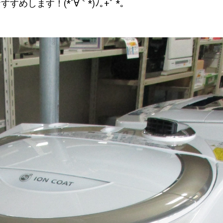
ます！(*´∀｀*)ﾉ｡+ﾟ *｡