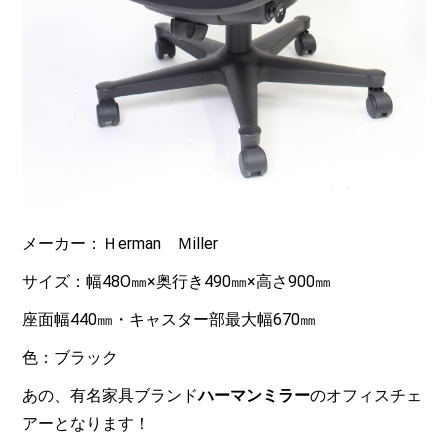
メーカー：Ｈerman Ｍiller
サイズ：幅48O㎜×奥行き490㎜×高さ900㎜
座面幅440㎜・キャスター部最大幅670㎜
色：ブラック
あの、有名家具ブランド
ハーマンミラー
のオフィスチェ
アーとなります！