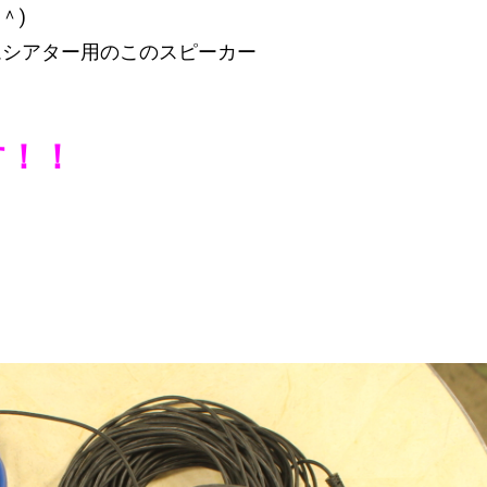
＾)
ムシアター用のこのスピーカー
す！！