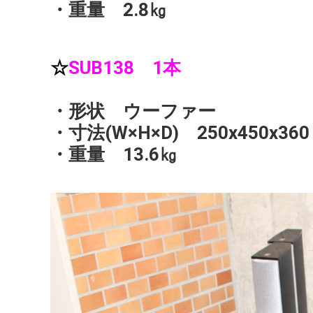
・重量 2.8㎏
☆
SUB138 1本
・形状 ウーファー
・寸法(W×H×D) 250x450x36
・重量 13.6㎏