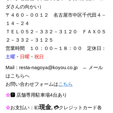
ダさんの向かい）
〒４６０－００１２ 名古屋市中区千代田４－
１４－２４
ＴＥＬ０５２－３３２－３１２０ ＦＡＸ０５
２－３３２－３１２５
営業時間 １０：００～１８：００ 定休日：
土曜
・
日曜
・
祝日
Mail：resta-nagoya@koyou.co.jp ← メール
はこちらへ
お問い合わせフォームは
こちら
☆
🅿
店舗専用駐車場4台あり
現金
☆
お支払い：💴
, 💳
クレジットカード各