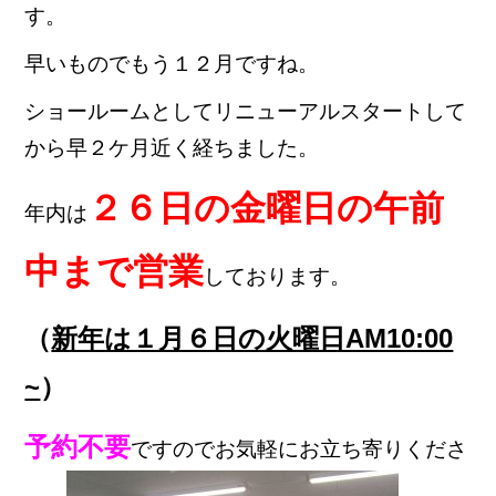
す。
早いものでもう１２月ですね。
ショールームとしてリニューアルスタートして
から早２ケ月近く経ちました。
２６日の金曜日の午前
年内は
中まで営業
しております。
（
新年は１月６日の火曜日AM10:00
~
）
予約不要
ですのでお気軽にお立ち寄りくださ