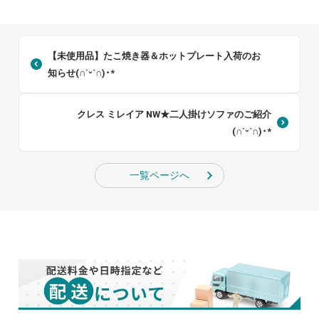
【未使用品】たこ焼き器＆ホットプレート入荷のお
知らせ(∩ˊᵕˋ∩)･*
クレス ミレイア NW★二人掛けソファのご紹介
(∩ˊᵕˋ∩)･*
一覧ページへ