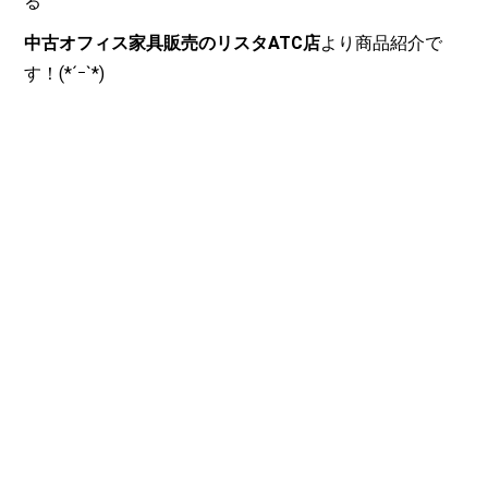
る
中古オフィス家具販売の
リスタATC店
より商品紹介で
す！(*´ｰ`*)