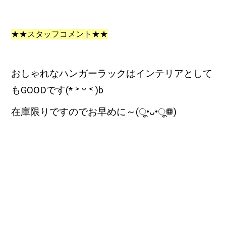
★★スタッフコメント★★
おしゃれなハンガーラックはインテリアとして
もGOODです(* ˃ ᵕ ˂ )b
在庫限りですのでお早めに～(ू•ᴗ•ू❁)