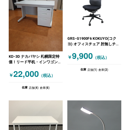
GRS-G1900F6 KOKUYO(コク
ヨ) オフィスチェア 肘無しチェ
ア グレー
9,900
KD-3D ナカバヤシ 札幌限定特
￥
（税込）
価！リード平机・インワゴンセ
ット（限定5セット！） ホワイ
1
2
22,000
在庫
店舗(
)
倉庫(
)
ト
￥
（税込）
4
6
在庫
店舗(
)
倉庫(
)