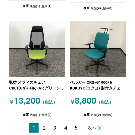
1
4
在庫
店舗(
)
倉庫(
)
4
0
在庫
店舗(
)
倉庫(
)
弘益 オフィスチェア
ベルガー CRS-G1900F6
CK01(GN)/-HR/-AR グリーン
KOKUYO(コクヨ) 肘付きチェア
ブラック
肘有ハンガー付 グリーン
13,200
8,800
￥
￥
（税込）
（税込）
1
0
2
0
在庫
在庫
店舗(
)
倉庫(
)
店舗(
)
倉庫(
)
1
2
3
4
5
次へ