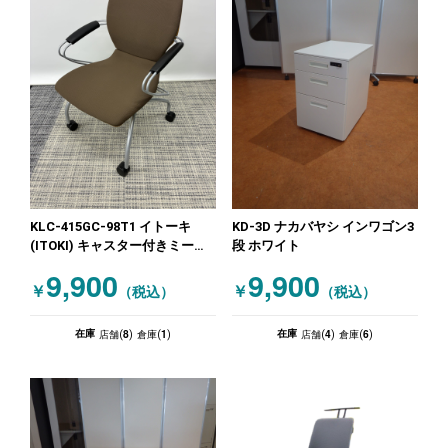
KLC-415GC-98T1 イトーキ
KD-3D ナカバヤシ インワゴン3
(ITOKI) キャスター付きミーテ
段 ホワイト
ィングチェア SINTAシリーズ
9,900
9,900
ブラウン
￥
￥
（税込）
（税込）
8
1
4
6
在庫
在庫
店舗(
)
倉庫(
)
店舗(
)
倉庫(
)