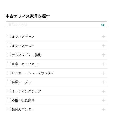
中古オフィス家具を探す
オフィスチェア
肘付きチェア
オフィスデスク
肘無しチェア
片袖机
役員チェア
デスクワゴン・脇机
フリーアドレスデスク（ベンチデスク）
高級チェア（多機能チェア）
インワゴン2段
昇降デスク
オフィスチェアその他
書庫・キャビネット
インワゴン3段
オフィスデスクその他
ハイキャビネット
脇机
両袖机
ロッカー・シューズボックス
ローキャビネット
ワゴンその他
平机・平デスク
1人用ロッカー
両開きキャビネット
会議テーブル
2人用ロッカー
スチールキャビネット
ミーティングテーブル
3人用ロッカー
上下連結キャビネット
ミーティングチェア
スタッキングテーブル
4人用ロッカー
整理ケース（ペーパーケース）
キャスター付きミーティングチェア
ネスティングテーブル
5人用ロッカー
軽量ラック（スチールラック）
応接・役員家具
スタッキングミーティングチェア
幕板付テーブル
6人用ロッカー
メタルラック
応接セット
テーブル付きミーティングチェア
カウンターテーブル
8人用ロッカー
収納家具その他
受付カウンター
応接ソファ
ネスティングミーティングチェア
キャスター 付きテーブル