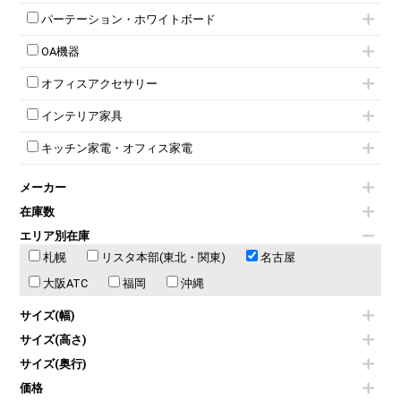
パーソナルロッカー
オープン書庫
ハイカウンター
応接チェア
折りたたみミーティングチェア
T字脚テーブル
多人数ロッカー
パーテーション・ホワイトボード
両開書庫
ローカウンター
応接テーブル
丸椅子
大型会議テーブル
シリンダー錠ロッカー
引き違い書庫
パーテーション
ラウンジカウンター
応接・役員家具その他
ハイチェア
会議テーブルW1200～
OA機器
ダイヤル錠ロッカー
ラテラル書庫
自立タイプパーテーション
受付カウンターその他
シェルチェア
会議テーブルW1500～
ボタン錠ロッカー
iPad
パーテーションその他
ミーティングチェアその他
オフィスアクセサリー
会議テーブルW1800～
ダイヤル錠ロッカー
電話機（ビジネスフォン）
脚付ホワイトボード
折りたたみ会議テーブル
シューズロッカー・下駄箱
チェア用台車
シュレッダー
壁掛けホワイトボード
インテリア家具
平行スタックテーブル
ワードローブ・クローゼット
演台・講演台・演説台
プロジェクター
スケジュールボード・行動予定表
ハイテーブル
ロッカーその他
モールドチェア
防音パネル
スクリーン
ホワイトボードその他
キッチン家電・オフィス家電
会議テーブルその他
ダイニングチェア
個室ブース
液晶モニター・ディスプレイ
電気ポッド
ダイニングテーブル
耐火金庫
プリンター・コピー機
メーカー
冷蔵庫・洗濯機
カウンターテーブル
コートハンガー・ポールハンガー
その他OA機器
空気清浄機・加湿器
センターテーブル・サイドテーブル
傘立て
在庫数
電子レンジ
カフェテーブル
食器棚・キッチンキャビネット
エリア別在庫
液晶テレビ・モニター類
ベンチ・スツール
カタログスタンド
札幌
エアコン
リスタ本部(東北・関東)
名古屋
ソファ
オフィスアクセサリーその他
照明機器
シェルフ
大阪ATC
福岡
沖縄
掃除機
ダストボックス（ゴミ箱）
季節家電
インテリア家具その他
サイズ(幅)
その他キッチン家電・オフィス家電
サイズ(高さ)
サイズ(奥行)
価格