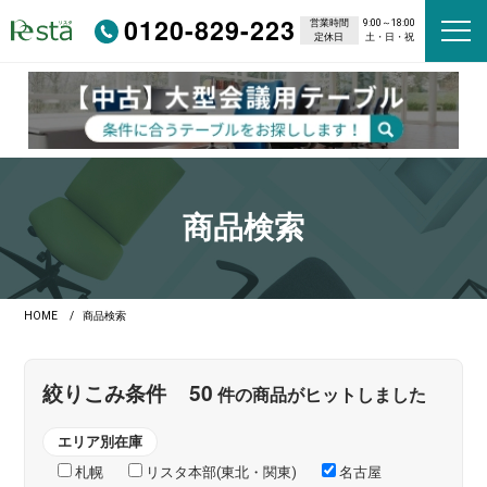
0120-829-223
営業時間
9:00～18:00
定休日
土・日・祝
商品検索
HOME
商品検索
50
絞りこみ条件
件の商品がヒットしました
エリア別在庫
札幌
リスタ本部(東北・関東)
名古屋