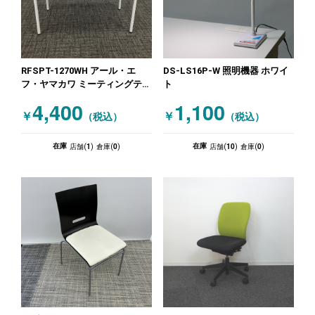
RFSPT-1270WH アール・エ
DS-LS16P-W 照明機器 ホワイ
フ・ヤマカワ ミーティングテー
ト
ブル ホワイト
4,400
1,100
￥
￥
（税込）
（税込）
1
0
10
0
在庫
在庫
店舗(
)
倉庫(
)
店舗(
)
倉庫(
)