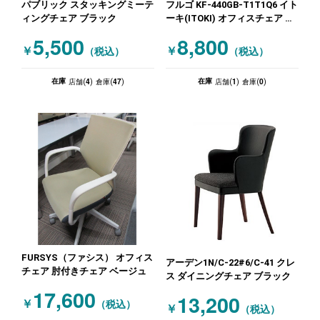
パブリック スタッキングミーテ
フルゴ KF-440GB-T1T1Q6 イト
ィングチェア ブラック
ーキ(ITOKI) オフィスチェア 肘
無しチェア イエロー ブラック
5,500
8,800
￥
￥
（税込）
（税込）
4
47
1
0
在庫
在庫
店舗(
)
倉庫(
)
店舗(
)
倉庫(
)
FURSYS（ファシス） オフィス
アーデン1N/C-22#6/C-41 クレ
チェア 肘付きチェア ベージュ
ス ダイニングチェア ブラック
17,600
13,200
￥
（税込）
￥
（税込）