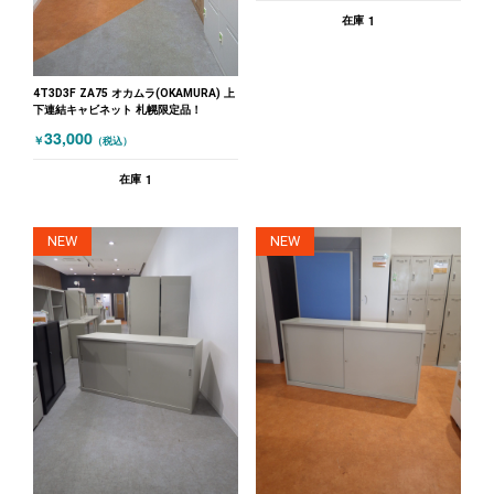
1
在庫
4T3D3F ZA75 オカムラ(OKAMURA) 上
下連結キャビネット 札幌限定品！
33,000
￥
（税込）
1
在庫
NEW
NEW