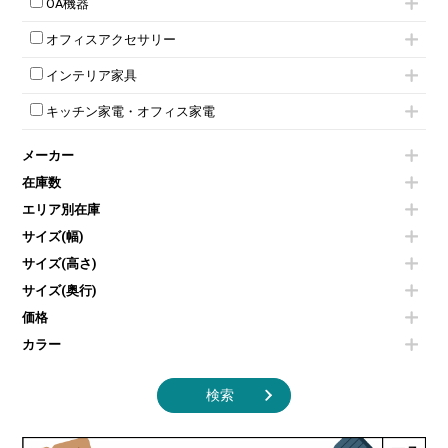
ハイチェア
会議テーブルW1200～
OA機器
ダイヤル錠ロッカー
ラテラル書庫
自立タイプパーテーション
受付カウンターその他
シェルチェア
会議テーブルW1500～
ボタン錠ロッカー
iPad
パーテーションその他
ミーティングチェアその他
オフィスアクセサリー
会議テーブルW1800～
ダイヤル錠ロッカー
電話機（ビジネスフォン）
脚付ホワイトボード
折りたたみ会議テーブル
シューズロッカー・下駄箱
チェア用台車
シュレッダー
壁掛けホワイトボード
インテリア家具
平行スタックテーブル
ワードローブ・クローゼット
演台・講演台・演説台
プロジェクター
スケジュールボード・行動予定表
ハイテーブル
ロッカーその他
モールドチェア
防音パネル
スクリーン
ホワイトボードその他
キッチン家電・オフィス家電
会議テーブルその他
ダイニングチェア
個室ブース
液晶モニター・ディスプレイ
電気ポッド
ダイニングテーブル
耐火金庫
プリンター・コピー機
メーカー
冷蔵庫・洗濯機
カウンターテーブル
コートハンガー・ポールハンガー
その他OA機器
空気清浄機・加湿器
センターテーブル・サイドテーブル
傘立て
在庫数
電子レンジ
カフェテーブル
食器棚・キッチンキャビネット
エリア別在庫
液晶テレビ・モニター類
ベンチ・スツール
カタログスタンド
エアコン
ソファ
サイズ(幅)
オフィスアクセサリーその他
照明機器
シェルフ
サイズ(高さ)
掃除機
ダストボックス（ゴミ箱）
サイズ(奥行)
季節家電
インテリア家具その他
その他キッチン家電・オフィス家電
価格
カラー
検索