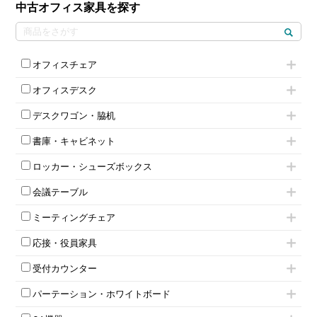
中古オフィス家具を探す
オフィスチェア
肘付きチェア
オフィスデスク
肘無しチェア
片袖机
役員チェア
デスクワゴン・脇机
フリーアドレスデスク（ベンチデスク）
高級チェア（多機能チェア）
インワゴン2段
昇降デスク
オフィスチェアその他
書庫・キャビネット
インワゴン3段
オフィスデスクその他
ハイキャビネット
脇机
両袖机
ロッカー・シューズボックス
ローキャビネット
ワゴンその他
平机・平デスク
1人用ロッカー
両開きキャビネット
会議テーブル
2人用ロッカー
スチールキャビネット
ミーティングテーブル
3人用ロッカー
上下連結キャビネット
ミーティングチェア
スタッキングテーブル
4人用ロッカー
整理ケース（ペーパーケース）
キャスター付きミーティングチェア
ネスティングテーブル
5人用ロッカー
軽量ラック（スチールラック）
応接・役員家具
スタッキングミーティングチェア
幕板付テーブル
6人用ロッカー
メタルラック
応接セット
テーブル付きミーティングチェア
カウンターテーブル
8人用ロッカー
収納家具その他
受付カウンター
応接ソファ
ネスティングミーティングチェア
キャスター 付きテーブル
パーソナルロッカー
オープン書庫
ハイカウンター
応接チェア
折りたたみミーティングチェア
T字脚テーブル
多人数ロッカー
パーテーション・ホワイトボード
両開書庫
ローカウンター
応接テーブル
丸椅子
大型会議テーブル
シリンダー錠ロッカー
引き違い書庫
パーテーション
ラウンジカウンター
応接・役員家具その他