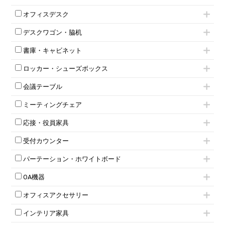
肘付きチェア
オフィスデスク
肘無しチェア
片袖机
役員チェア
デスクワゴン・脇机
フリーアドレスデスク（ベンチデスク）
高級チェア（多機能チェア）
インワゴン2段
昇降デスク
オフィスチェアその他
書庫・キャビネット
インワゴン3段
オフィスデスクその他
ハイキャビネット
脇机
両袖机
ロッカー・シューズボックス
ローキャビネット
ワゴンその他
平机・平デスク
1人用ロッカー
両開きキャビネット
会議テーブル
2人用ロッカー
スチールキャビネット
ミーティングテーブル
3人用ロッカー
上下連結キャビネット
ミーティングチェア
スタッキングテーブル
4人用ロッカー
整理ケース（ペーパーケース）
キャスター付きミーティングチェア
ネスティングテーブル
5人用ロッカー
軽量ラック（スチールラック）
応接・役員家具
スタッキングミーティングチェア
幕板付テーブル
6人用ロッカー
メタルラック
応接セット
テーブル付きミーティングチェア
カウンターテーブル
8人用ロッカー
収納家具その他
受付カウンター
応接ソファ
ネスティングミーティングチェア
キャスター 付きテーブル
パーソナルロッカー
オープン書庫
ハイカウンター
応接チェア
折りたたみミーティングチェア
T字脚テーブル
多人数ロッカー
パーテーション・ホワイトボード
両開書庫
ローカウンター
応接テーブル
丸椅子
大型会議テーブル
シリンダー錠ロッカー
引き違い書庫
パーテーション
ラウンジカウンター
応接・役員家具その他
ハイチェア
会議テーブルW1200～
OA機器
ダイヤル錠ロッカー
ラテラル書庫
自立タイプパーテーション
受付カウンターその他
シェルチェア
会議テーブルW1500～
ボタン錠ロッカー
iPad
パーテーションその他
ミーティングチェアその他
オフィスアクセサリー
会議テーブルW1800～
ダイヤル錠ロッカー
電話機（ビジネスフォン）
脚付ホワイトボード
折りたたみ会議テーブル
シューズロッカー・下駄箱
チェア用台車
シュレッダー
壁掛けホワイトボード
インテリア家具
平行スタックテーブル
ワードローブ・クローゼット
演台・講演台・演説台
プロジェクター
スケジュールボード・行動予定表
ハイテーブル