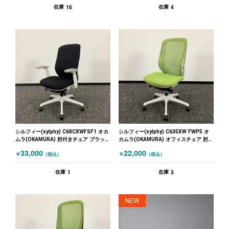
16
4
在庫
在庫
シルフィー(sylphy) C68CXWFSF1 オカ
シルフィー(sylphy) C635XW FWP5 オ
ムラ(OKAMURA) 肘付きチェア ブラック
カムラ(OKAMURA) オフィスチェア 肘無
ホワイト
しチェア グリーン ホワイト
33,000
22,000
￥
￥
（税込）
（税込）
1
3
在庫
在庫
NEW