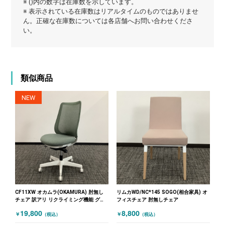
※ ()内の数字は在庫数を示しています。
※ 表示されている在庫数はリアルタイムのものではありませ
ん。正確な在庫数については各店舗へお問い合わせくださ
い。
類似商品
NEW
CF11XW オカムラ(OKAMURA) 肘無し
リムカWD/NC*145 SOGO(相合家具) オ
チェア 訳アリ リクライミング機能 グリ
フィスチェア 肘無しチェア
ーン
19,800
8,800
￥
￥
（税込）
（税込）