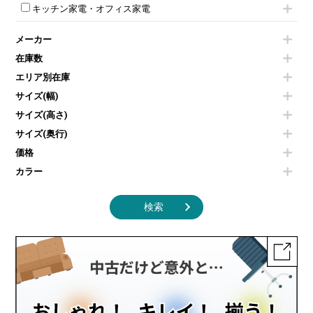
ロッカーその他
モールドチェア
防音パネル
スクリーン
ホワイトボードその他
キッチン家電・オフィス家電
会議テーブルその他
ダイニングチェア
個室ブース
液晶モニター・ディスプレイ
電気ポッド
ダイニングテーブル
耐火金庫
プリンター・コピー機
メーカー
冷蔵庫・洗濯機
カウンターテーブル
コートハンガー・ポールハンガー
その他OA機器
空気清浄機・加湿器
センターテーブル・サイドテーブル
傘立て
在庫数
電子レンジ
カフェテーブル
食器棚・キッチンキャビネット
エリア別在庫
液晶テレビ・モニター類
ベンチ・スツール
カタログスタンド
エアコン
ソファ
サイズ(幅)
オフィスアクセサリーその他
照明機器
シェルフ
サイズ(高さ)
掃除機
ダストボックス（ゴミ箱）
サイズ(奥行)
季節家電
インテリア家具その他
その他キッチン家電・オフィス家電
価格
カラー
検索