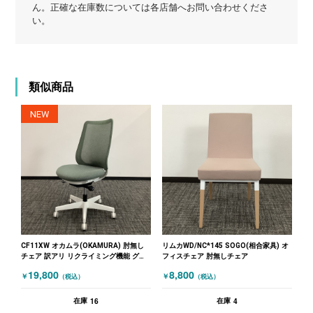
ん。正確な在庫数については各店舗へお問い合わせくださ
い。
類似商品
NEW
CF11XW オカムラ(OKAMURA) 肘無し
リムカWD/NC*145 SOGO(相合家具) オ
チェア 訳アリ リクライミング機能 グリ
フィスチェア 肘無しチェア
ーン
19,800
8,800
￥
￥
（税込）
（税込）
16
4
在庫
在庫