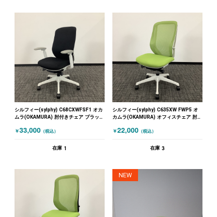
シルフィー(sylphy) C68CXWFSF1 オカ
シルフィー(sylphy) C635XW FWP5 オ
ムラ(OKAMURA) 肘付きチェア ブラック
カムラ(OKAMURA) オフィスチェア 肘無
ホワイト
しチェア グリーン ホワイト
33,000
22,000
￥
￥
（税込）
（税込）
1
3
在庫
在庫
NEW