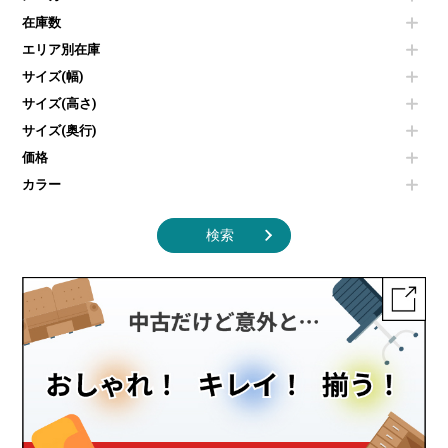
コートハンガー・ポールハンガー
その他OA機器
空気清浄機・加湿器
センターテーブル・サイドテーブル
傘立て
在庫数
電子レンジ
カフェテーブル
食器棚・キッチンキャビネット
エリア別在庫
液晶テレビ・モニター類
ベンチ・スツール
カタログスタンド
エアコン
ソファ
サイズ(幅)
オフィスアクセサリーその他
照明機器
シェルフ
サイズ(高さ)
掃除機
ダストボックス（ゴミ箱）
サイズ(奥行)
季節家電
インテリア家具その他
その他キッチン家電・オフィス家電
価格
カラー
検索