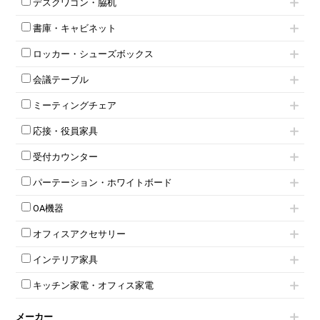
デスクワゴン・脇机
フリーアドレスデスク（ベンチデスク）
高級チェア（多機能チェア）
インワゴン2段
昇降デスク
オフィスチェアその他
書庫・キャビネット
インワゴン3段
オフィスデスクその他
ハイキャビネット
脇机
両袖机
ロッカー・シューズボックス
ローキャビネット
ワゴンその他
平机・平デスク
1人用ロッカー
両開きキャビネット
会議テーブル
2人用ロッカー
スチールキャビネット
ミーティングテーブル
3人用ロッカー
上下連結キャビネット
ミーティングチェア
スタッキングテーブル
4人用ロッカー
整理ケース（ペーパーケース）
キャスター付きミーティングチェア
ネスティングテーブル
5人用ロッカー
軽量ラック（スチールラック）
応接・役員家具
スタッキングミーティングチェア
幕板付テーブル
6人用ロッカー
メタルラック
応接セット
テーブル付きミーティングチェア
カウンターテーブル
8人用ロッカー
収納家具その他
受付カウンター
応接ソファ
ネスティングミーティングチェア
キャスター 付きテーブル
パーソナルロッカー
オープン書庫
ハイカウンター
応接チェア
折りたたみミーティングチェア
T字脚テーブル
多人数ロッカー
パーテーション・ホワイトボード
両開書庫
ローカウンター
応接テーブル
丸椅子
大型会議テーブル
シリンダー錠ロッカー
引き違い書庫
パーテーション
ラウンジカウンター
応接・役員家具その他
ハイチェア
会議テーブルW1200～
OA機器
ダイヤル錠ロッカー
ラテラル書庫
自立タイプパーテーション
受付カウンターその他
シェルチェア
会議テーブルW1500～
ボタン錠ロッカー
iPad
パーテーションその他
ミーティングチェアその他
オフィスアクセサリー
会議テーブルW1800～
ダイヤル錠ロッカー
電話機（ビジネスフォン）
脚付ホワイトボード
折りたたみ会議テーブル
シューズロッカー・下駄箱
チェア用台車
シュレッダー
壁掛けホワイトボード
インテリア家具
平行スタックテーブル
ワードローブ・クローゼット
演台・講演台・演説台
プロジェクター
スケジュールボード・行動予定表
ハイテーブル
ロッカーその他
モールドチェア
防音パネル
スクリーン
ホワイトボードその他
キッチン家電・オフィス家電
会議テーブルその他
ダイニングチェア
個室ブース
液晶モニター・ディスプレイ
電気ポッド
ダイニングテーブル
耐火金庫
プリンター・コピー機
メーカー
冷蔵庫・洗濯機
カウンターテーブル