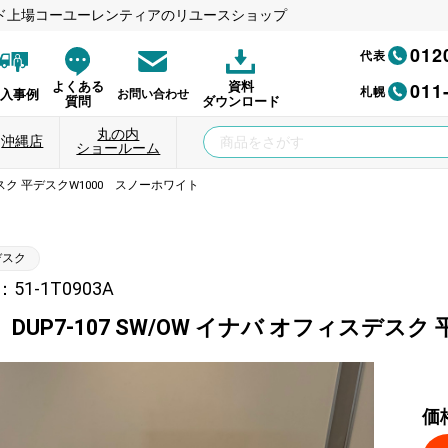
ド上場コーユーレンティアのリユースショップ
012
代表
011
よくある
資料
札幌
納入事例
お問い合わせ
質問
ダウンロード
丸の内
沖縄店
ショールーム
スデスク 平デスクW1000 スノーホワイト
デスク
1-1T0903A
DUP7-107 SW/OW イナバ オフィスデス
価