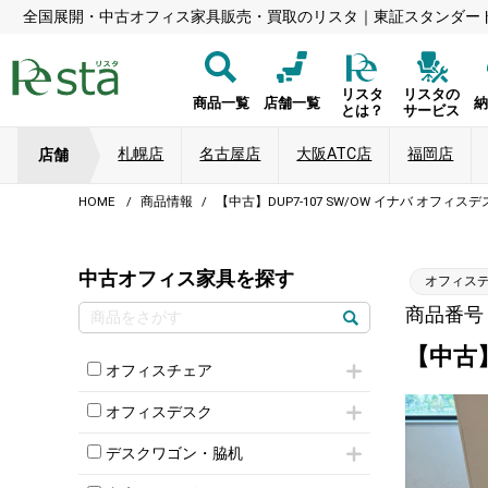
全国展開・中古オフィス家具販売・買取のリスタ｜東証スタンダー
リスタ
リスタの
商品一覧
店舗一覧
とは？
サービス
札幌店
名古屋店
大阪ATC店
福岡店
店舗
HOME
商品情報
【中古】DUP7-107 SW/OW イナバ オフィ
中古オフィス家具を探す
オフィス
商品番号：5
【中古】
オフィスチェア
肘付きチェア
オフィスデスク
肘無しチェア
片袖机
役員チェア
デスクワゴン・脇机
フリーアドレスデスク（ベンチデスク）
高級チェア（多機能チェア）
インワゴン2段