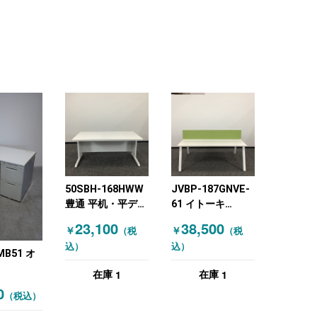
50SBH-168HWW
JVBP-187GNVE-
豊通 平机・平デス
61 イトーキ
ク ホワイト
(ITOKI) オフィス
23,100
38,500
￥
￥
（税
（税
デスクその他
込）
込）
W1800 対面パー
MB51 オ
テーション付 グリ
1
1
在庫
在庫
ーン ホワイト
RA) 片袖
0
（税込）
り商品 鍵
！札幌限