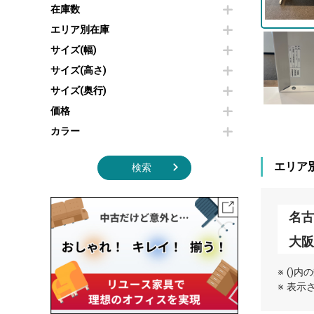
その他OA機器
空気清浄機・加湿器
在庫数
センターテーブル・サイドテーブル
傘立て
電子レンジ
カフェテーブル
食器棚・キッチンキャビネット
エリア別在庫
液晶テレビ・モニター類
ベンチ・スツール
カタログスタンド
サイズ(幅)
エアコン
ソファ
オフィスアクセサリーその他
照明機器
シェルフ
サイズ(高さ)
掃除機
ダストボックス（ゴミ箱）
サイズ(奥行)
季節家電
インテリア家具その他
その他キッチン家電・オフィス家電
価格
カラー
エリア
検索
名
大阪
※ ()
※ 表