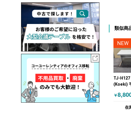
類似商
NEW
TJ-H12
(Koeki
デスク W
8,80
￥
在