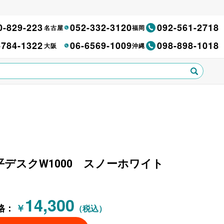
0-829-223
052-332-3120
092-561-2718
名古屋
福岡
-784-1322
06-6569-1009
098-898-1018
大阪
沖縄
ク 平デスクW1000 スノーホワイト
14,300
格：
￥
（税込）