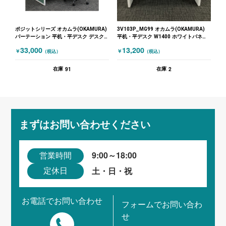
ポジットシリーズ オカムラ(OKAMURA)
3V103P_MG99 オカムラ(OKAMURA)
パーテーション 平机・平デスク デスク
平机・平デスク W1400 ホワイトパネル
W1600・パーテーションセット 1人用 幅
脚 ホワイト
33,000
13,200
￥
￥
（税込）
（税込）
1600 高さ1300 ポジットシリーズ グリ
ーン ホワイト
91
2
在庫
在庫
まずはお問い合わせください
9:00～18:00
営業時間
土・日・祝
定休日
お電話でお問い合わせ
フォームでお問い合わ
せ