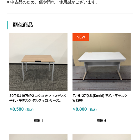
※ 中古品のため、傷や汚れ・使用感がございます。
類似商品
NEW
SDT-DJ107MP2 コクヨ オフィスデスク
TJ-H127 弘益(Koeki) 平机・平デスク
平机・平デスク デルフィ2シリーズ
W1200
W1000 木目（ナチュラル）
8,580
8,800
￥
￥
（税込）
（税込）
1
6
在庫
在庫