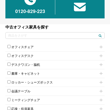
0120-829-223
中古オフィス家具を探す
オフィスチェア
肘付きチェア
オフィスデスク
肘無しチェア
片袖机
役員チェア
デスクワゴン・脇机
フリーアドレスデスク（ベンチデスク）
高級チェア（多機能チェア）
インワゴン2段
昇降デスク
オフィスチェアその他
書庫・キャビネット
インワゴン3段
オフィスデスクその他
ハイキャビネット
脇机
両袖机
ロッカー・シューズボックス
ローキャビネット
ワゴンその他
平机・平デスク
1人用ロッカー
両開きキャビネット
会議テーブル
2人用ロッカー
スチールキャビネット
ミーティングテーブル
3人用ロッカー
上下連結キャビネット
ミーティングチェア
スタッキングテーブル
4人用ロッカー
整理ケース（ペーパーケース）
キャスター付きミーティングチェア
ネスティングテーブル
5人用ロッカー
軽量ラック（スチールラック）
応接・役員家具