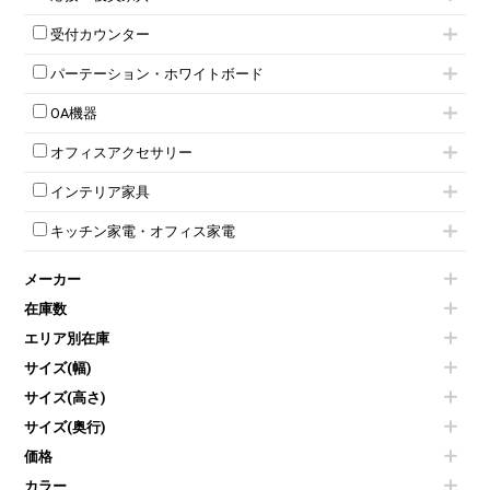
スタッキングミーティングチェア
幕板付テーブル
6人用ロッカー
メタルラック
応接セット
テーブル付きミーティングチェア
カウンターテーブル
8人用ロッカー
収納家具その他
受付カウンター
応接ソファ
ネスティングミーティングチェア
キャスター 付きテーブル
パーソナルロッカー
オープン書庫
ハイカウンター
応接チェア
折りたたみミーティングチェア
T字脚テーブル
多人数ロッカー
パーテーション・ホワイトボード
両開書庫
ローカウンター
応接テーブル
丸椅子
大型会議テーブル
シリンダー錠ロッカー
引き違い書庫
パーテーション
ラウンジカウンター
応接・役員家具その他
ハイチェア
会議テーブルW1200～
OA機器
ダイヤル錠ロッカー
ラテラル書庫
自立タイプパーテーション
受付カウンターその他
シェルチェア
会議テーブルW1500～
ボタン錠ロッカー
iPad
パーテーションその他
ミーティングチェアその他
オフィスアクセサリー
会議テーブルW1800～
ダイヤル錠ロッカー
電話機（ビジネスフォン）
脚付ホワイトボード
折りたたみ会議テーブル
シューズロッカー・下駄箱
チェア用台車
シュレッダー
壁掛けホワイトボード
インテリア家具
平行スタックテーブル
ワードローブ・クローゼット
演台・講演台・演説台
プロジェクター
スケジュールボード・行動予定表
ハイテーブル
ロッカーその他
モールドチェア
防音パネル
スクリーン
ホワイトボードその他
キッチン家電・オフィス家電
会議テーブルその他
ダイニングチェア
個室ブース
液晶モニター・ディスプレイ
電気ポッド
ダイニングテーブル
耐火金庫
プリンター・コピー機
メーカー
冷蔵庫・洗濯機
カウンターテーブル
コートハンガー・ポールハンガー
その他OA機器
空気清浄機・加湿器
センターテーブル・サイドテーブル
傘立て
在庫数
電子レンジ
カフェテーブル
食器棚・キッチンキャビネット
エリア別在庫
液晶テレビ・モニター類
ベンチ・スツール
カタログスタンド
エアコン
ソファ
サイズ(幅)
オフィスアクセサリーその他
照明機器
シェルフ
サイズ(高さ)
掃除機
ダストボックス（ゴミ箱）
サイズ(奥行)
季節家電
インテリア家具その他
その他キッチン家電・オフィス家電
価格
カラー