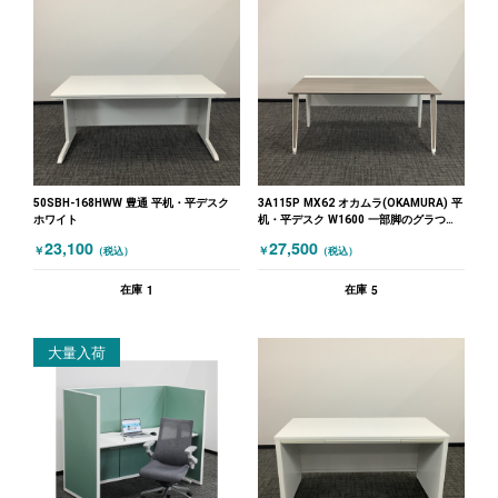
50SBH-168HWW 豊通 平机・平デスク
3A115P MX62 オカムラ(OKAMURA) 平
ホワイト
机・平デスク W1600 一部脚のグラつき
あり ホワイト 木目（ブラウン）
23,100
27,500
￥
￥
（税込）
（税込）
1
5
在庫
在庫
大量入荷