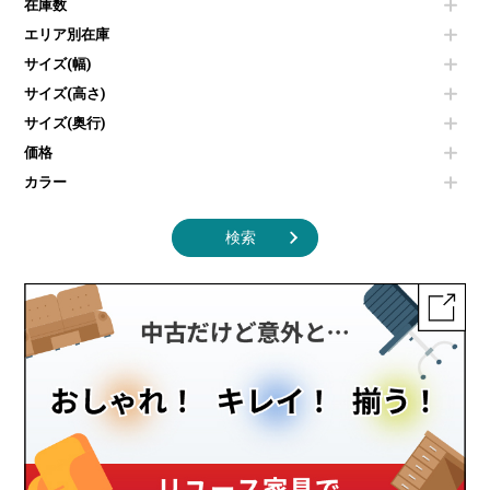
センターテーブル・サイドテーブル
傘立て
在庫数
電子レンジ
カフェテーブル
食器棚・キッチンキャビネット
エリア別在庫
液晶テレビ・モニター類
ベンチ・スツール
カタログスタンド
エアコン
ソファ
サイズ(幅)
オフィスアクセサリーその他
照明機器
シェルフ
サイズ(高さ)
掃除機
ダストボックス（ゴミ箱）
サイズ(奥行)
季節家電
インテリア家具その他
その他キッチン家電・オフィス家電
価格
カラー
検索