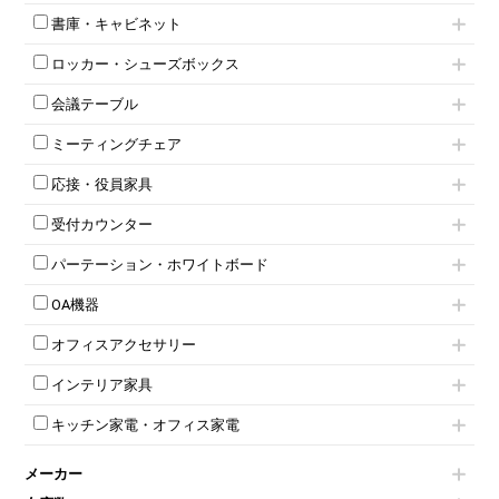
インワゴン2段
昇降デスク
オフィスチェアその他
書庫・キャビネット
インワゴン3段
オフィスデスクその他
ハイキャビネット
脇机
両袖机
ロッカー・シューズボックス
ローキャビネット
ワゴンその他
平机・平デスク
1人用ロッカー
両開きキャビネット
会議テーブル
2人用ロッカー
スチールキャビネット
ミーティングテーブル
3人用ロッカー
上下連結キャビネット
ミーティングチェア
スタッキングテーブル
4人用ロッカー
整理ケース（ペーパーケース）
キャスター付きミーティングチェア
ネスティングテーブル
5人用ロッカー
軽量ラック（スチールラック）
応接・役員家具
スタッキングミーティングチェア
幕板付テーブル
6人用ロッカー
メタルラック
応接セット
テーブル付きミーティングチェア
カウンターテーブル
8人用ロッカー
収納家具その他
受付カウンター
応接ソファ
ネスティングミーティングチェア
キャスター 付きテーブル
パーソナルロッカー
オープン書庫
ハイカウンター
応接チェア
折りたたみミーティングチェア
T字脚テーブル
多人数ロッカー
パーテーション・ホワイトボード
両開書庫
ローカウンター
応接テーブル
丸椅子
大型会議テーブル
シリンダー錠ロッカー
引き違い書庫
パーテーション
ラウンジカウンター
応接・役員家具その他
ハイチェア
会議テーブルW1200～
OA機器
ダイヤル錠ロッカー
ラテラル書庫
自立タイプパーテーション
受付カウンターその他
シェルチェア
会議テーブルW1500～
ボタン錠ロッカー
iPad
パーテーションその他
ミーティングチェアその他
オフィスアクセサリー
会議テーブルW1800～
ダイヤル錠ロッカー
電話機（ビジネスフォン）
脚付ホワイトボード
折りたたみ会議テーブル
シューズロッカー・下駄箱
チェア用台車
シュレッダー
壁掛けホワイトボード
インテリア家具
平行スタックテーブル
ワードローブ・クローゼット
演台・講演台・演説台
プロジェクター
スケジュールボード・行動予定表
ハイテーブル
ロッカーその他
モールドチェア
防音パネル
スクリーン
ホワイトボードその他
キッチン家電・オフィス家電
会議テーブルその他
ダイニングチェア
個室ブース
液晶モニター・ディスプレイ
電気ポッド
ダイニングテーブル
耐火金庫
プリンター・コピー機
メーカー
冷蔵庫・洗濯機
カウンターテーブル
コートハンガー・ポールハンガー
その他OA機器
空気清浄機・加湿器