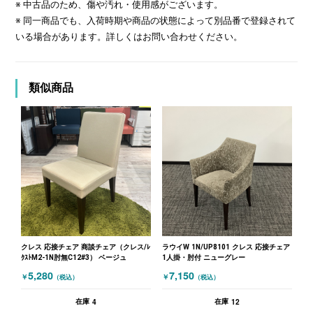
※ 中古品のため、傷や汚れ・使用感がございます。
※ 同一商品でも、入荷時期や商品の状態によって別品番で登録されて
いる場合があります。詳しくはお問い合わせください。
類似商品
クレス 応接チェア 商談チェア（クレス/ﾚ
ラウイW 1N/UP8101 クレス 応接チェア
ｸｽﾄM2-1N肘無C12#3） ベージュ
1人掛・肘付 ニューグレー
5,280
7,150
￥
￥
（税込）
（税込）
4
12
在庫
在庫