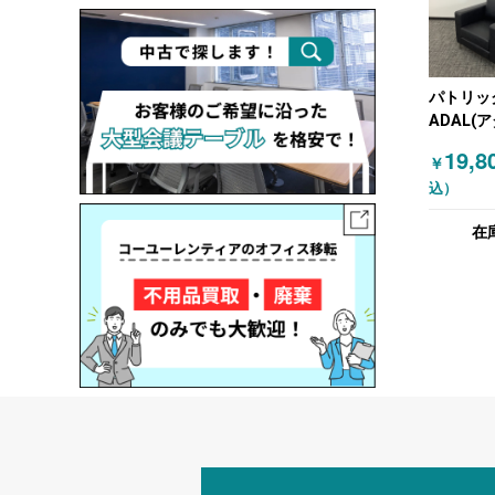
パトリッ
ADAL(ア
接ソファ
19,8
￥
込）
在