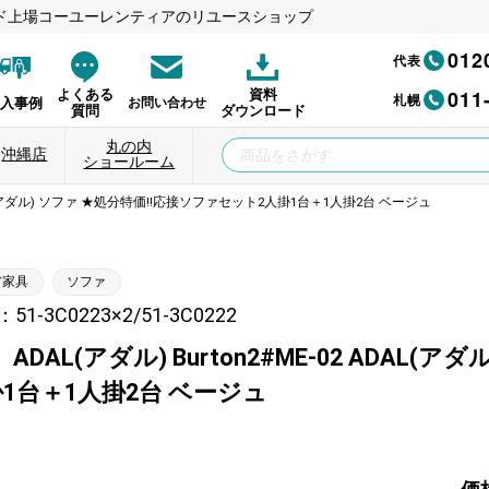
ド上場コーユーレンティアのリユースショップ
012
代表
011
よくある
資料
札幌
納入事例
お問い合わせ
質問
ダウンロード
丸の内
沖縄店
ショールーム
ADAL(アダル) ソファ ★処分特価!!応接ソファセット2人掛1台＋1人掛2台 ベージュ
ア家具
ソファ
1-3C0223×2/51-3C0222
ADAL(アダル) Burton2#ME-02 ADAL
1台＋1人掛2台 ベージュ