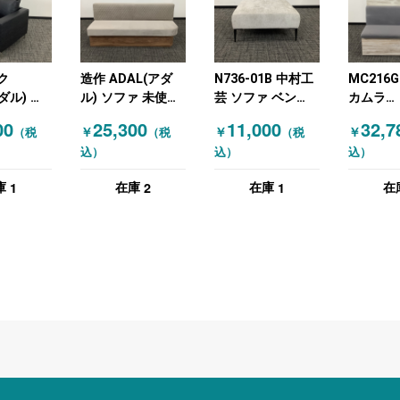
ク
造作 ADAL(アダ
N736-01B 中村工
MC216G
ダル) 応
ル) ソファ 未使用
芸 ソファ ベン
カムラ
品 ベージュ
チ・スツール オフ
(OKAMU
00
25,300
11,000
32,7
￥
￥
￥
（税
（税
（税
ホワイト
ァ カフ
込）
込）
込）
レス グ
（ナチュ
1
2
1
庫
在庫
在庫
在