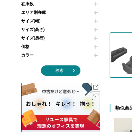
その他OA機器
空気清浄機・加湿器
在庫数
センターテーブル・サイドテーブル
傘立て
電子レンジ
カフェテーブル
食器棚・キッチンキャビネット
エリア別在庫
液晶テレビ・モニター類
ベンチ・スツール
カタログスタンド
サイズ(幅)
エアコン
ソファ
オフィスアクセサリーその他
照明機器
シェルフ
サイズ(高さ)
掃除機
ダストボックス（ゴミ箱）
サイズ(奥行)
季節家電
インテリア家具その他
その他キッチン家電・オフィス家電
価格
カラー
検索
類似商