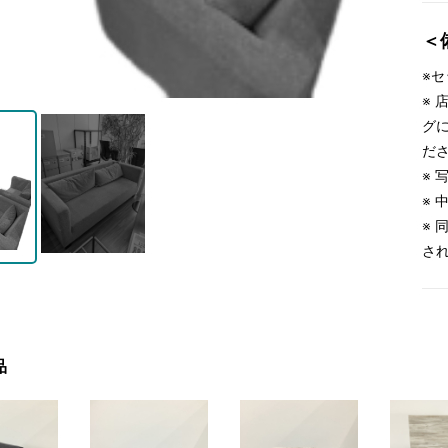
＜
※
※
グ
だ
※
※
※
さ
品