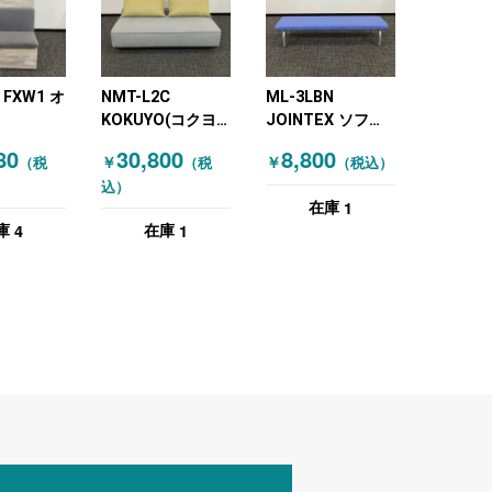
 FXW1 オ
NMT-L2C
ML-3LBN
KOKUYO(コクヨ)
JOINTEX ソファ
RA) ソフ
ソファ メッティ 2
W1800 背無し ベ
80
30,800
8,800
￥
￥
（税
（税
（税込）
ェ ファミ
人掛け イエロー
ンチ ブルー
込）
レー 木目
グレー
1
在庫
ラル）
4
1
庫
在庫