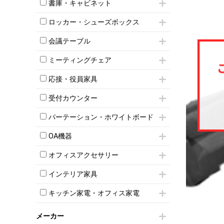
昇降デスク
オフィスチェアその他
書庫・キャビネット
インワゴン3段
オフィスデスクその他
ハイキャビネット
脇机
両袖机
ロッカー・シューズボックス
ローキャビネット
ワゴンその他
平机・平デスク
1人用ロッカー
両開きキャビネット
会議テーブル
2人用ロッカー
スチールキャビネット
ミーティングテーブル
3人用ロッカー
上下連結キャビネット
ミーティングチェア
スタッキングテーブル
4人用ロッカー
整理ケース（ペーパーケース）
キャスター付きミーティングチェア
ネスティングテーブル
5人用ロッカー
応接・役員家具
軽量ラック（スチールラック）
スタッキングミーティングチェア
幕板付テーブル
6人用ロッカー
メタルラック
応接セット
テーブル付きミーティングチェア
カウンターテーブル
受付カウンター
8人用ロッカー
収納家具その他
応接ソファ
ネスティングミーティングチェア
キャスター 付きテーブル
パーソナルロッカー
オープン書庫
ハイカウンター
応接チェア
折りたたみミーティングチェア
パーテーション・ホワイトボード
T字脚テーブル
多人数ロッカー
両開書庫
ローカウンター
応接テーブル
丸椅子
大型会議テーブル
シリンダー錠ロッカー
パーテーション
引き違い書庫
ラウンジカウンター
応接・役員家具その他
OA機器
ハイチェア
会議テーブルW1200～
ダイヤル錠ロッカー
自立タイプパーテーション
ラテラル書庫
受付カウンターその他
シェルチェア
会議テーブルW1500～
iPad
ボタン錠ロッカー
パーテーションその他
オフィスアクセサリー
ミーティングチェアその他
会議テーブルW1800～
電話機（ビジネスフォン）
ダイヤル錠ロッカー
脚付ホワイトボード
チェア用台車
折りたたみ会議テーブル
シュレッダー
シューズロッカー・下駄箱
壁掛けホワイトボード
インテリア家具
演台・講演台・演説台
平行スタックテーブル
プロジェクター
ワードローブ・クローゼット
スケジュールボード・行動予定表
モールドチェア
防音パネル
ハイテーブル
スクリーン
キッチン家電・オフィス家電
ロッカーその他
ホワイトボードその他
ダイニングチェア
個室ブース
会議テーブルその他
液晶モニター・ディスプレイ
電気ポッド
ダイニングテーブル
耐火金庫
プリンター・コピー機
メーカー
冷蔵庫・洗濯機
カウンターテーブル
コートハンガー・ポールハンガー