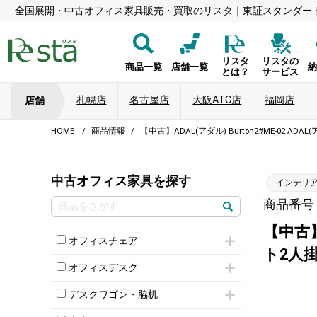
全国展開・中古オフィス家具販売・買取のリスタ｜東証スタンダー
リスタ
リスタの
商品一覧
店舗一覧
とは？
サービス
札幌店
名古屋店
大阪ATC店
福岡店
店舗
HOME
商品情報
【中古】ADAL(アダル) Burton2#ME-02 
中古オフィス家具を探す
インテリ
商品番号：5
【中古】
オフィスチェア
ト2人掛
肘付きチェア
オフィスデスク
肘無しチェア
片袖机
役員チェア
デスクワゴン・脇机
フリーアドレスデスク（ベンチデスク）
高級チェア（多機能チェア）
インワゴン2段