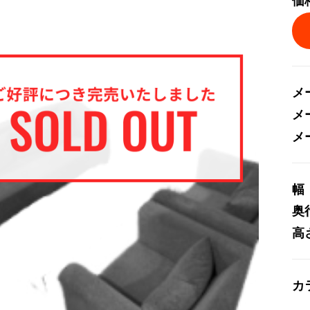
価
メ
メ
メ
幅
奥
高
カ