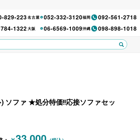
0-829-223
052-332-3120
092-561-2718
名古屋
福岡
-784-1322
06-6569-1009
098-898-1018
大阪
沖縄
(アダル) ソファ ★処分特価!!応接ソファセッ
33,000