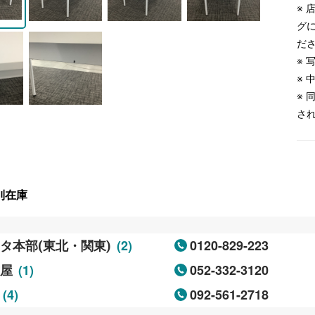
※
グ
だ
※
※
※
さ
別在庫
(2)
0120-829-223
タ本部(東北・関東)
(1)
052-332-3120
古屋
(4)
092-561-2718
岡