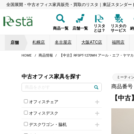
全国展開・中古オフィス家具販売・買取のリスタ｜東証スタンダー
リスタ
リスタの
商品一覧
店舗一覧
とは？
サービス
札幌店
名古屋店
大阪ATC店
福岡店
店舗
HOME
商品情報
【中古】RFSPT-1270WH アール・エフ・ヤ
中古オフィス家具を探す
ミーティ
商品番号：5
【中古】
オフィスチェア
肘付きチェア
オフィスデスク
肘無しチェア
片袖机
役員チェア
デスクワゴン・脇机
フリーアドレスデスク（ベンチデスク）
高級チェア（多機能チェア）
インワゴン2段