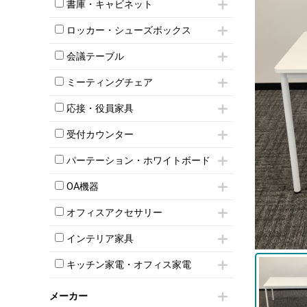
昇降デスク
オフィスチェアその他
書庫・キャビネット
インワゴン3段
オフィスデスクその他
ハイキャビネット
脇机
両袖机
ロッカー・シューズボックス
ローキャビネット
ワゴンその他
平机・平デスク
1人用ロッカー
両開きキャビネット
会議テーブル
2人用ロッカー
スチールキャビネット
ミーティングテーブル
3人用ロッカー
上下連結キャビネット
ミーティングチェア
スタッキングテーブル
4人用ロッカー
整理ケース（ペーパーケース）
キャスター付きミーティングチェア
ネスティングテーブル
5人用ロッカー
応接・役員家具
軽量ラック（スチールラック）
スタッキングミーティングチェア
幕板付テーブル
6人用ロッカー
メタルラック
応接セット
テーブル付きミーティングチェア
カウンターテーブル
受付カウンター
8人用ロッカー
収納家具その他
応接ソファ
ネスティングミーティングチェア
キャスター 付きテーブル
パーソナルロッカー
オープン書庫
ハイカウンター
応接チェア
折りたたみミーティングチェア
パーテーション・ホワイトボード
T字脚テーブル
多人数ロッカー
両開書庫
ローカウンター
応接テーブル
丸椅子
大型会議テーブル
シリンダー錠ロッカー
パーテーション
引き違い書庫
ラウンジカウンター
応接・役員家具その他
OA機器
ハイチェア
会議テーブルW1200～
ダイヤル錠ロッカー
自立タイプパーテーション
ラテラル書庫
受付カウンターその他
シェルチェア
会議テーブルW1500～
iPad
ボタン錠ロッカー
パーテーションその他
オフィスアクセサリー
ミーティングチェアその他
会議テーブルW1800～
電話機（ビジネスフォン）
ダイヤル錠ロッカー
脚付ホワイトボード
チェア用台車
折りたたみ会議テーブル
シュレッダー
シューズロッカー・下駄箱
壁掛けホワイトボード
インテリア家具
演台・講演台・演説台
平行スタックテーブル
プロジェクター
ワードローブ・クローゼット
スケジュールボード・行動予定表
モールドチェア
防音パネル
ハイテーブル
スクリーン
キッチン家電・オフィス家電
ロッカーその他
ホワイトボードその他
ダイニングチェア
個室ブース
会議テーブルその他
液晶モニター・ディスプレイ
電気ポッド
ダイニングテーブル
耐火金庫
プリンター・コピー機
メーカー
冷蔵庫・洗濯機
カウンターテーブル
コートハンガー・ポールハンガー