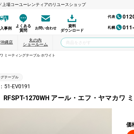
ド上場コーユーレンティアのリユースショップ
012
代表
011
よくある
資料
札幌
納入事例
お問い合わせ
質問
ダウンロード
丸の内
沖縄店
ショールーム
マカワ ミーティングテーブル ホワイト
ングテーブル
1-EV0191
RFSPT-1270WH アール・エフ・ヤマカ
価