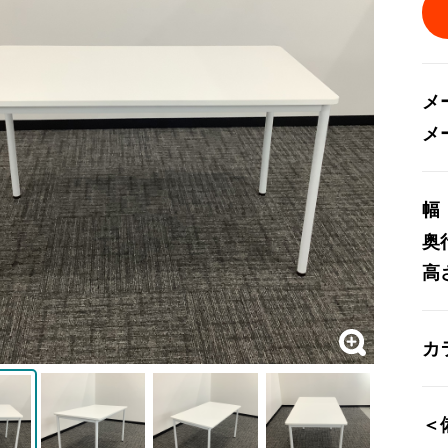
メ
メ
幅
奥
高
カ
＜