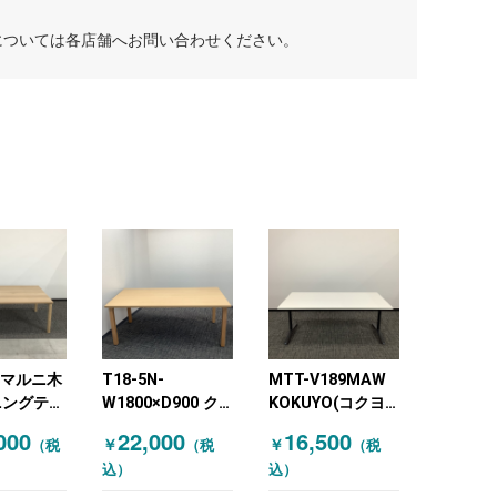
については各店舗へお問い合わせください。
3 マルニ木
T18-5N-
MTT-V189MAW
ニングテー
W1800×D900 ク
KOKUYO(コクヨ)
ーティング
レス ミーティング
ミーティングテー
000
22,000
16,500
￥
￥
（税
（税
（税
 オーク天
テーブル 木目（ナ
ブル ビエナ
込）
込）
チュラル）
W1800 天板フラ
D1400×H730
ップ式 ホワイト