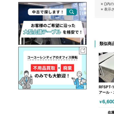
※ ()
※ 表
類似商
RFSPT-
アール・
マカワ 
6,60
￥
グテーブ
ト
在