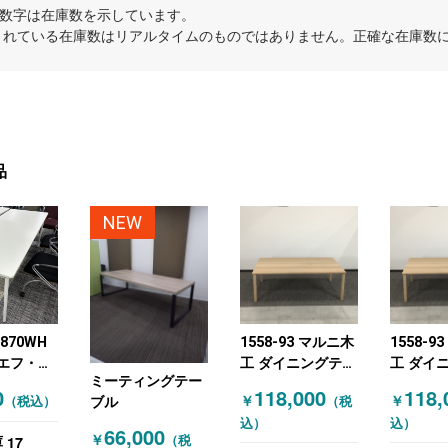
内の数字は在庫数を示しています。
示されている在庫数はリアルタイムのものではありません。正確な在庫数
品
NEW
1870WH
1558-93 マルニ木
1558-9
エフ・ヤ
工 ダイニングテー
工 ダイ
ミーティングテー
ミーティン
ブル ミーティング
ブル ミ
0
118,000
118,
￥
￥
（税込）
（税
ブル
ル ホワイ
テーブル オーク材
テーブル
込）
込）
天然木
然木
66,000
17
￥
（税
庫
W2200×D1400×H750
W2200×