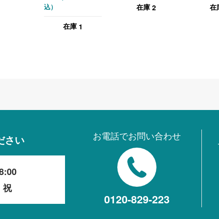
2
在庫
在
込）
木目（ナチュラ
木目（ナ
ル）
ル）
1
在庫
お電話でお問い合わせ
ださい
8:00
・祝
0120-829-223