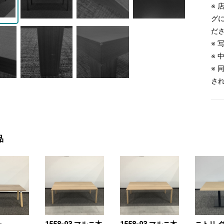
※
グ
だ
※
※
※
さ
品