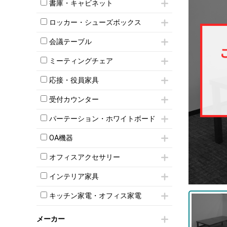
昇降デスク
オフィスチェアその他
書庫・キャビネット
インワゴン3段
オフィスデスクその他
ハイキャビネット
脇机
両袖机
ロッカー・シューズボックス
ローキャビネット
ワゴンその他
平机・平デスク
1人用ロッカー
両開きキャビネット
会議テーブル
2人用ロッカー
スチールキャビネット
ミーティングテーブル
3人用ロッカー
上下連結キャビネット
ミーティングチェア
スタッキングテーブル
4人用ロッカー
整理ケース（ペーパーケース）
キャスター付きミーティングチェア
ネスティングテーブル
5人用ロッカー
応接・役員家具
軽量ラック（スチールラック）
スタッキングミーティングチェア
幕板付テーブル
6人用ロッカー
メタルラック
応接セット
テーブル付きミーティングチェア
カウンターテーブル
受付カウンター
8人用ロッカー
収納家具その他
応接ソファ
ネスティングミーティングチェア
キャスター 付きテーブル
パーソナルロッカー
オープン書庫
ハイカウンター
応接チェア
折りたたみミーティングチェア
パーテーション・ホワイトボード
T字脚テーブル
多人数ロッカー
両開書庫
ローカウンター
応接テーブル
丸椅子
大型会議テーブル
シリンダー錠ロッカー
パーテーション
引き違い書庫
ラウンジカウンター
応接・役員家具その他
OA機器
ハイチェア
会議テーブルW1200～
ダイヤル錠ロッカー
自立タイプパーテーション
ラテラル書庫
受付カウンターその他
シェルチェア
会議テーブルW1500～
iPad
ボタン錠ロッカー
パーテーションその他
オフィスアクセサリー
ミーティングチェアその他
会議テーブルW1800～
電話機（ビジネスフォン）
ダイヤル錠ロッカー
脚付ホワイトボード
チェア用台車
折りたたみ会議テーブル
シュレッダー
シューズロッカー・下駄箱
壁掛けホワイトボード
インテリア家具
演台・講演台・演説台
平行スタックテーブル
プロジェクター
ワードローブ・クローゼット
スケジュールボード・行動予定表
モールドチェア
防音パネル
ハイテーブル
スクリーン
キッチン家電・オフィス家電
ロッカーその他
ホワイトボードその他
ダイニングチェア
個室ブース
会議テーブルその他
液晶モニター・ディスプレイ
電気ポッド
ダイニングテーブル
耐火金庫
プリンター・コピー機
メーカー
冷蔵庫・洗濯機
カウンターテーブル
コートハンガー・ポールハンガー