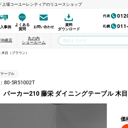
ド上場コーユーレンティアのリユースショップ
012
代表
011
よくある
資料
札幌
納入事例
お問い合わせ
質問
ダウンロード
丸の内
沖縄店
ショールーム
ル 木目（ブラウン）
グテーブル
0-5R51002T
】パーカー210 藤栄 ダイニングテーブル 木
価