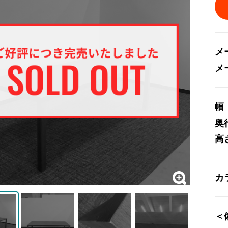
メ
メ
幅
奥
高
カ
＜