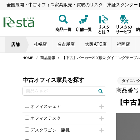
全国展開・中古オフィス家具販売・買取のリスタ｜東証スタンダー
リスタ
リスタの
商品一覧
店舗一覧
とは？
サービス
札幌店
名古屋店
大阪ATC店
福岡店
店舗
HOME
商品情報
【中古】パーカー210 藤栄 ダイニングテーブ
中古オフィス家具を探す
ダイニン
商品番号：8
【中古
オフィスチェア
肘付きチェア
オフィスデスク
肘無しチェア
片袖机
役員チェア
デスクワゴン・脇机
フリーアドレスデスク（ベンチデスク）
高級チェア（多機能チェア）
インワゴン2段