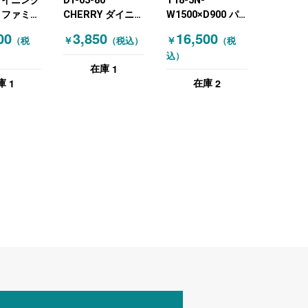
ダイニング
DT-03-80
T18-5N-
 ファミレ
CHERRY ダイニン
W1500×D900 パ
 木目（ナ
グテーブル 木目
ブリック ダイニン
00
3,850
16,500
￥
￥
（税
（税込）
（税
）
（ホワイト）
グテーブル 木目
込）
（ナチュラル）
1
在庫
1
2
庫
在庫