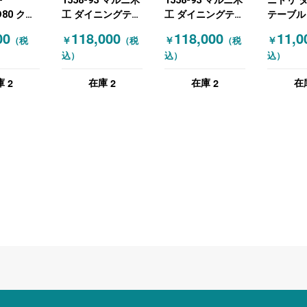
-
1558-93 マルニ木
1558-93 マルニ木
ニトリ 
D80 クレ
工 ダイニングテー
工 ダイニングテー
テーブル
ニングテー
ブル ミーティング
ブル ミーティング
スブース
00
118,000
118,000
11,0
￥
￥
￥
（税
（税
（税
談テーブル
テーブル オーク材
テーブル オーク天
チュラル
込）
込）
込）
チュラ
天然木
然木
W2200×D1400×H750
W2200×D1400×H730
2
2
2
庫
在庫
在庫
在
木目（ナチュラ
木目（ナチュラ
ル）
ル）