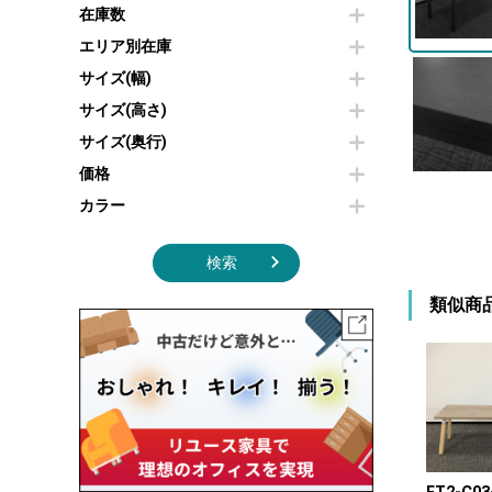
その他OA機器
空気清浄機・加湿器
在庫数
センターテーブル・サイドテーブル
傘立て
電子レンジ
カフェテーブル
食器棚・キッチンキャビネット
エリア別在庫
液晶テレビ・モニター類
ベンチ・スツール
カタログスタンド
サイズ(幅)
エアコン
ソファ
オフィスアクセサリーその他
照明機器
シェルフ
サイズ(高さ)
掃除機
ダストボックス（ゴミ箱）
サイズ(奥行)
季節家電
インテリア家具その他
その他キッチン家電・オフィス家電
価格
カラー
検索
類似商