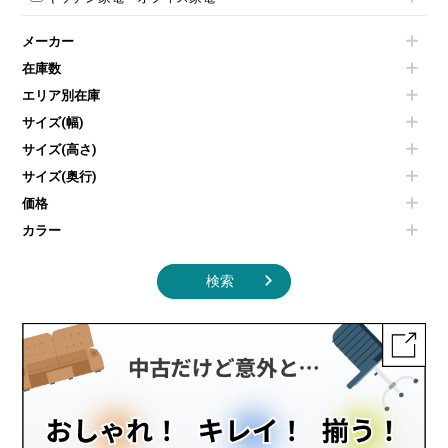
会議テーブルその他
ダイニングチェア
個室ブース
液晶モニター・ディスプレイ
電気ポッド
ダイニングテーブル
耐火金庫
プリンター・コピー機
メーカー
冷蔵庫・洗濯機
カウンターテーブル
コートハンガー・ポールハンガー
その他OA機器
空気清浄機・加湿器
センターテーブル・サイドテーブル
傘立て
在庫数
電子レンジ
カフェテーブル
食器棚・キッチンキャビネット
エリア別在庫
液晶テレビ・モニター類
ベンチ・スツール
カタログスタンド
エアコン
ソファ
サイズ(幅)
オフィスアクセサリーその他
照明機器
シェルフ
サイズ(高さ)
掃除機
ダストボックス（ゴミ箱）
サイズ(奥行)
季節家電
インテリア家具その他
その他キッチン家電・オフィス家電
価格
カラー
検索