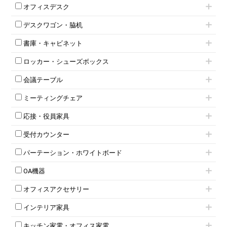
肘付きチェア
オフィスデスク
肘無しチェア
片袖机
役員チェア
デスクワゴン・脇机
フリーアドレスデスク（ベンチデスク）
高級チェア（多機能チェア）
インワゴン2段
昇降デスク
オフィスチェアその他
書庫・キャビネット
インワゴン3段
オフィスデスクその他
ハイキャビネット
脇机
両袖机
ロッカー・シューズボックス
ローキャビネット
ワゴンその他
平机・平デスク
1人用ロッカー
両開きキャビネット
会議テーブル
2人用ロッカー
スチールキャビネット
ミーティングテーブル
3人用ロッカー
上下連結キャビネット
ミーティングチェア
スタッキングテーブル
4人用ロッカー
整理ケース（ペーパーケース）
キャスター付きミーティングチェア
ネスティングテーブル
5人用ロッカー
軽量ラック（スチールラック）
応接・役員家具
スタッキングミーティングチェア
幕板付テーブル
6人用ロッカー
メタルラック
応接セット
テーブル付きミーティングチェア
カウンターテーブル
8人用ロッカー
収納家具その他
受付カウンター
応接ソファ
ネスティングミーティングチェア
キャスター 付きテーブル
パーソナルロッカー
オープン書庫
ハイカウンター
応接チェア
折りたたみミーティングチェア
T字脚テーブル
多人数ロッカー
パーテーション・ホワイトボード
両開書庫
ローカウンター
応接テーブル
丸椅子
大型会議テーブル
シリンダー錠ロッカー
引き違い書庫
パーテーション
ラウンジカウンター
応接・役員家具その他
ハイチェア
会議テーブルW1200～
OA機器
ダイヤル錠ロッカー
ラテラル書庫
自立タイプパーテーション
受付カウンターその他
シェルチェア
会議テーブルW1500～
ボタン錠ロッカー
iPad
パーテーションその他
ミーティングチェアその他
オフィスアクセサリー
会議テーブルW1800～
ダイヤル錠ロッカー
電話機（ビジネスフォン）
脚付ホワイトボード
折りたたみ会議テーブル
シューズロッカー・下駄箱
チェア用台車
シュレッダー
壁掛けホワイトボード
インテリア家具
平行スタックテーブル
ワードローブ・クローゼット
演台・講演台・演説台
プロジェクター
スケジュールボード・行動予定表
ハイテーブル
ロッカーその他
モールドチェア
防音パネル
スクリーン
ホワイトボードその他
キッチン家電・オフィス家電