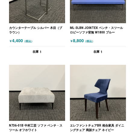
カウンターテーブル シルバー 木目（ブ
ML-3LBN JOINTEX ベンチ・スツール
ラウン）
ロビーソファ背無 W1800 ブルー
4,400
8,800
￥
￥
（税込）
（税込）
1
1
在庫
在庫
N736-01B 中村工芸 ソファ ベンチ・ス
エレファントチェアBR 相合家具 ダイニ
ツール オフホワイト
ングチェア 商談チェア ネイビー