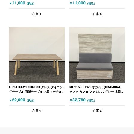
11,000
11,000
￥
￥
（税込）
（税込）
1
8
在庫
在庫
FT2-C03-W1800×D80 クレス ダイニン
MC216G FXW1 オカムラ(OKAMURA)
グテーブル 商談テーブル 木目（ナチュ
ソファ カフェ ファミレス グレー 木目
ラル）
（ナチュラル）
22,000
32,780
￥
￥
（税込）
（税込）
2
4
在庫
在庫