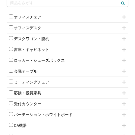
オフィスチェア
肘付きチェア
オフィスデスク
肘無しチェア
片袖机
役員チェア
デスクワゴン・脇机
フリーアドレスデスク（ベンチデスク）
高級チェア（多機能チェア）
インワゴン2段
昇降デスク
オフィスチェアその他
書庫・キャビネット
インワゴン3段
オフィスデスクその他
ハイキャビネット
脇机
両袖机
ロッカー・シューズボックス
ローキャビネット
ワゴンその他
平机・平デスク
1人用ロッカー
両開きキャビネット
会議テーブル
2人用ロッカー
スチールキャビネット
ミーティングテーブル
3人用ロッカー
上下連結キャビネット
ミーティングチェア
スタッキングテーブル
4人用ロッカー
整理ケース（ペーパーケース）
キャスター付きミーティングチェア
ネスティングテーブル
5人用ロッカー
軽量ラック（スチールラック）
応接・役員家具
スタッキングミーティングチェア
幕板付テーブル
6人用ロッカー
メタルラック
応接セット
テーブル付きミーティングチェア
カウンターテーブル
8人用ロッカー
収納家具その他
受付カウンター
応接ソファ
ネスティングミーティングチェア
キャスター 付きテーブル
パーソナルロッカー
オープン書庫
ハイカウンター
応接チェア
折りたたみミーティングチェア
T字脚テーブル
多人数ロッカー
パーテーション・ホワイトボード
両開書庫
ローカウンター
応接テーブル
丸椅子
大型会議テーブル
シリンダー錠ロッカー
引き違い書庫
パーテーション
ラウンジカウンター
応接・役員家具その他
ハイチェア
会議テーブルW1200～
OA機器
ダイヤル錠ロッカー
ラテラル書庫
自立タイプパーテーション
受付カウンターその他
シェルチェア
会議テーブルW1500～
ボタン錠ロッカー
iPad
パーテーションその他