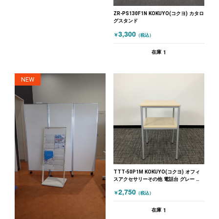
ZR-PS130F1N KOKUYO(コクヨ) カタロ
グスタンド
3,300
￥
（税込）
1
在庫
NEW
TTT-50P1M KOKUYO(コクヨ) オフィ
スアクセサリーその他 電話台 グレー 木
目（ナチュラル）
2,750
￥
（税込）
1
在庫