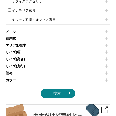
ミーティングチェアその他
オフィスアクセサリー
会議テーブルW1800～
ダイヤル錠ロッカー
電話機（ビジネスフォン）
脚付ホワイトボード
折りたたみ会議テーブル
シューズロッカー・下駄箱
チェア用台車
シュレッダー
壁掛けホワイトボード
インテリア家具
平行スタックテーブル
ワードローブ・クローゼット
演台・講演台・演説台
プロジェクター
スケジュールボード・行動予定表
ハイテーブル
ロッカーその他
モールドチェア
防音パネル
スクリーン
ホワイトボードその他
キッチン家電・オフィス家電
会議テーブルその他
ダイニングチェア
個室ブース
液晶モニター・ディスプレイ
電気ポッド
ダイニングテーブル
耐火金庫
プリンター・コピー機
メーカー
冷蔵庫・洗濯機
カウンターテーブル
コートハンガー・ポールハンガー
その他OA機器
空気清浄機・加湿器
センターテーブル・サイドテーブル
傘立て
在庫数
電子レンジ
カフェテーブル
食器棚・キッチンキャビネット
エリア別在庫
液晶テレビ・モニター類
ベンチ・スツール
カタログスタンド
エアコン
ソファ
サイズ(幅)
オフィスアクセサリーその他
照明機器
シェルフ
サイズ(高さ)
掃除機
ダストボックス（ゴミ箱）
サイズ(奥行)
季節家電
インテリア家具その他
その他キッチン家電・オフィス家電
価格
カラー
検索