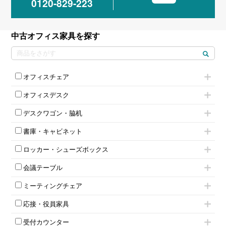
0120-829-223
中古オフィス家具を探す
オフィスチェア
肘付きチェア
オフィスデスク
肘無しチェア
片袖机
役員チェア
デスクワゴン・脇机
フリーアドレスデスク（ベンチデスク）
高級チェア（多機能チェア）
インワゴン2段
昇降デスク
オフィスチェアその他
書庫・キャビネット
インワゴン3段
オフィスデスクその他
ハイキャビネット
脇机
両袖机
ロッカー・シューズボックス
ローキャビネット
ワゴンその他
平机・平デスク
1人用ロッカー
両開きキャビネット
会議テーブル
2人用ロッカー
スチールキャビネット
ミーティングテーブル
3人用ロッカー
上下連結キャビネット
ミーティングチェア
スタッキングテーブル
4人用ロッカー
整理ケース（ペーパーケース）
キャスター付きミーティングチェア
ネスティングテーブル
5人用ロッカー
軽量ラック（スチールラック）
応接・役員家具
スタッキングミーティングチェア
幕板付テーブル
6人用ロッカー
メタルラック
応接セット
テーブル付きミーティングチェア
カウンターテーブル
8人用ロッカー
収納家具その他
受付カウンター