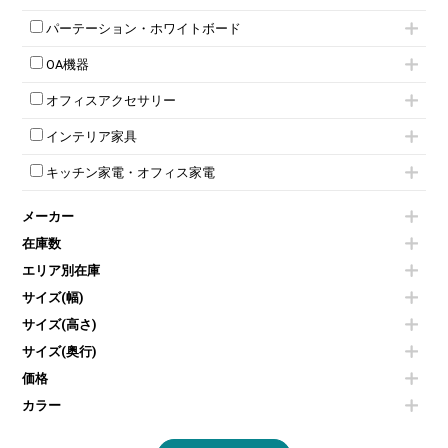
応接ソファ
ネスティングミーティングチェア
キャスター 付きテーブル
パーソナルロッカー
オープン書庫
ハイカウンター
応接チェア
折りたたみミーティングチェア
T字脚テーブル
多人数ロッカー
パーテーション・ホワイトボード
両開書庫
ローカウンター
応接テーブル
丸椅子
大型会議テーブル
シリンダー錠ロッカー
引き違い書庫
パーテーション
ラウンジカウンター
応接・役員家具その他
ハイチェア
会議テーブルW1200～
OA機器
ダイヤル錠ロッカー
ラテラル書庫
自立タイプパーテーション
受付カウンターその他
シェルチェア
会議テーブルW1500～
ボタン錠ロッカー
iPad
パーテーションその他
ミーティングチェアその他
オフィスアクセサリー
会議テーブルW1800～
ダイヤル錠ロッカー
電話機（ビジネスフォン）
脚付ホワイトボード
折りたたみ会議テーブル
シューズロッカー・下駄箱
チェア用台車
シュレッダー
壁掛けホワイトボード
インテリア家具
平行スタックテーブル
ワードローブ・クローゼット
演台・講演台・演説台
プロジェクター
スケジュールボード・行動予定表
ハイテーブル
ロッカーその他
モールドチェア
防音パネル
スクリーン
ホワイトボードその他
キッチン家電・オフィス家電
会議テーブルその他
ダイニングチェア
個室ブース
液晶モニター・ディスプレイ
電気ポッド
ダイニングテーブル
耐火金庫
プリンター・コピー機
メーカー
冷蔵庫・洗濯機
カウンターテーブル
コートハンガー・ポールハンガー
その他OA機器
空気清浄機・加湿器
センターテーブル・サイドテーブル
傘立て
在庫数
電子レンジ
カフェテーブル
食器棚・キッチンキャビネット
エリア別在庫
液晶テレビ・モニター類
ベンチ・スツール
カタログスタンド
エアコン
ソファ
サイズ(幅)
オフィスアクセサリーその他
照明機器
シェルフ
サイズ(高さ)
掃除機
ダストボックス（ゴミ箱）
サイズ(奥行)
季節家電
インテリア家具その他
その他キッチン家電・オフィス家電
価格
カラー