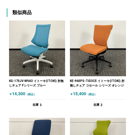
類似商品
KG-170JV-W9A3 イトーキ(ITOKI) 肘無
KE-960PS-TID3C5 イトーキ(ITOKI) 肘
しチェア Fシリーズ ブルー
無しチェア コセール シリーズ オレンジ
14,300
15,400
￥
￥
（税込）
（税込）
3
2
在庫
在庫