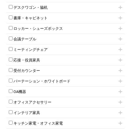
片袖机
役員チェア
デスクワゴン・脇机
フリーアドレスデスク（ベンチデスク）
高級チェア（多機能チェア）
インワゴン2段
昇降デスク
オフィスチェアその他
書庫・キャビネット
インワゴン3段
オフィスデスクその他
ハイキャビネット
脇机
両袖机
ロッカー・シューズボックス
ローキャビネット
ワゴンその他
平机・平デスク
1人用ロッカー
両開きキャビネット
会議テーブル
2人用ロッカー
スチールキャビネット
ミーティングテーブル
3人用ロッカー
上下連結キャビネット
ミーティングチェア
スタッキングテーブル
4人用ロッカー
整理ケース（ペーパーケース）
キャスター付きミーティングチェア
ネスティングテーブル
5人用ロッカー
軽量ラック（スチールラック）
応接・役員家具
スタッキングミーティングチェア
幕板付テーブル
6人用ロッカー
メタルラック
応接セット
テーブル付きミーティングチェア
カウンターテーブル
8人用ロッカー
収納家具その他
受付カウンター
応接ソファ
ネスティングミーティングチェア
キャスター 付きテーブル
パーソナルロッカー
オープン書庫
ハイカウンター
応接チェア
折りたたみミーティングチェア
T字脚テーブル
多人数ロッカー
パーテーション・ホワイトボード
両開書庫
ローカウンター
応接テーブル
丸椅子
大型会議テーブル
シリンダー錠ロッカー
引き違い書庫
パーテーション
ラウンジカウンター
応接・役員家具その他
ハイチェア
会議テーブルW1200～
OA機器
ダイヤル錠ロッカー
ラテラル書庫
自立タイプパーテーション
受付カウンターその他
シェルチェア
会議テーブルW1500～
ボタン錠ロッカー
iPad
パーテーションその他
ミーティングチェアその他
オフィスアクセサリー
会議テーブルW1800～
ダイヤル錠ロッカー
電話機（ビジネスフォン）
脚付ホワイトボード
折りたたみ会議テーブル
シューズロッカー・下駄箱
チェア用台車
シュレッダー
壁掛けホワイトボード
インテリア家具
平行スタックテーブル
ワードローブ・クローゼット
演台・講演台・演説台
プロジェクター
スケジュールボード・行動予定表
ハイテーブル
ロッカーその他
モールドチェア
防音パネル
スクリーン
ホワイトボードその他
キッチン家電・オフィス家電
会議テーブルその他
ダイニングチェア
個室ブース
液晶モニター・ディスプレイ