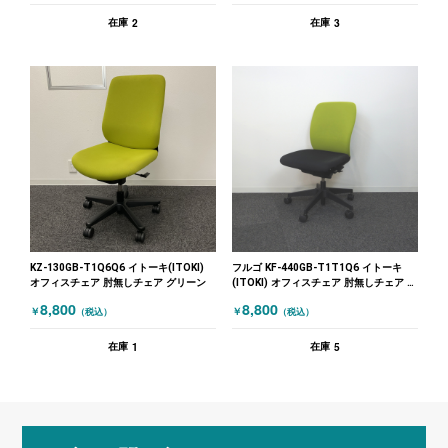
2
3
在庫
在庫
KZ-130GB-T1Q6Q6 イトーキ(ITOKI)
フルゴ KF-440GB-T1T1Q6 イトーキ
オフィスチェア 肘無しチェア グリーン
(ITOKI) オフィスチェア 肘無しチェア イ
エロー ブラック
8,800
8,800
￥
￥
（税込）
（税込）
1
5
在庫
在庫