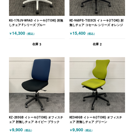
KG-170JV-W9A3 イトーキ(ITOKI) 肘無
KE-960PS-TID3C5 イトーキ(ITOKI) 肘
しチェア Fシリーズ ブルー
無しチェア コセール シリーズ オレンジ
14,300
15,400
￥
￥
（税込）
（税込）
3
2
在庫
在庫
KZ-203GB イトーキ(ITOKI) オフィスチ
KE340GB イトーキ(ITOKI) オフィスチ
ェア 肘無しチェア ネイビー ブラック
ェア 肘無しチェア グリーン
9,900
9,900
￥
￥
（税込）
（税込）