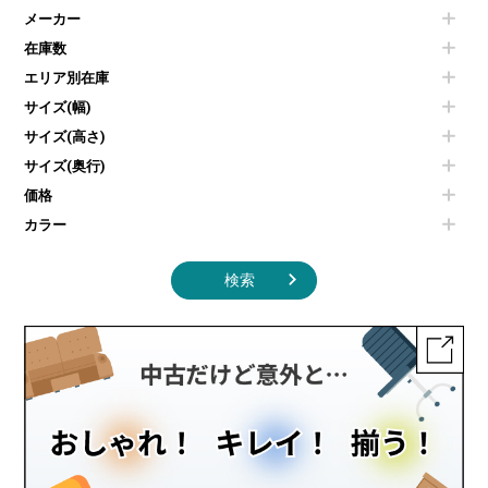
電気ポッド
ダイニングテーブル
耐火金庫
プリンター・コピー機
メーカー
冷蔵庫・洗濯機
カウンターテーブル
コートハンガー・ポールハンガー
その他OA機器
空気清浄機・加湿器
センターテーブル・サイドテーブル
傘立て
在庫数
電子レンジ
カフェテーブル
食器棚・キッチンキャビネット
エリア別在庫
液晶テレビ・モニター類
ベンチ・スツール
カタログスタンド
エアコン
ソファ
サイズ(幅)
オフィスアクセサリーその他
照明機器
シェルフ
サイズ(高さ)
掃除機
ダストボックス（ゴミ箱）
サイズ(奥行)
季節家電
インテリア家具その他
その他キッチン家電・オフィス家電
価格
カラー
検索