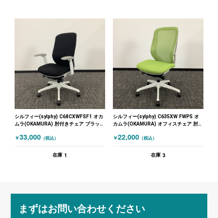
シルフィー(sylphy) C68CXWFSF1 オカ
シルフィー(sylphy) C635XW FWP5 オ
ムラ(OKAMURA) 肘付きチェア ブラック
カムラ(OKAMURA) オフィスチェア 肘無
ホワイト
しチェア グリーン ホワイト
33,000
22,000
￥
￥
（税込）
（税込）
1
3
在庫
在庫
まずはお問い合わせください