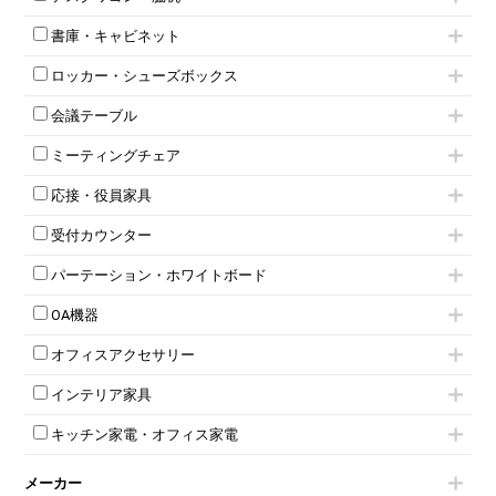
フリーアドレスデスク（ベンチデスク）
高級チェア（多機能チェア）
インワゴン2段
昇降デスク
オフィスチェアその他
書庫・キャビネット
インワゴン3段
オフィスデスクその他
ハイキャビネット
脇机
両袖机
ロッカー・シューズボックス
ローキャビネット
ワゴンその他
平机・平デスク
1人用ロッカー
両開きキャビネット
会議テーブル
2人用ロッカー
スチールキャビネット
ミーティングテーブル
3人用ロッカー
上下連結キャビネット
ミーティングチェア
スタッキングテーブル
4人用ロッカー
整理ケース（ペーパーケース）
キャスター付きミーティングチェア
ネスティングテーブル
5人用ロッカー
軽量ラック（スチールラック）
応接・役員家具
スタッキングミーティングチェア
幕板付テーブル
6人用ロッカー
メタルラック
応接セット
テーブル付きミーティングチェア
カウンターテーブル
8人用ロッカー
収納家具その他
受付カウンター
応接ソファ
ネスティングミーティングチェア
キャスター 付きテーブル
パーソナルロッカー
オープン書庫
ハイカウンター
応接チェア
折りたたみミーティングチェア
T字脚テーブル
多人数ロッカー
パーテーション・ホワイトボード
両開書庫
ローカウンター
応接テーブル
丸椅子
大型会議テーブル
シリンダー錠ロッカー
引き違い書庫
パーテーション
ラウンジカウンター
応接・役員家具その他
ハイチェア
会議テーブルW1200～
OA機器
ダイヤル錠ロッカー
ラテラル書庫
自立タイプパーテーション
受付カウンターその他
シェルチェア
会議テーブルW1500～
ボタン錠ロッカー
iPad
パーテーションその他
ミーティングチェアその他
オフィスアクセサリー
会議テーブルW1800～
ダイヤル錠ロッカー
電話機（ビジネスフォン）
脚付ホワイトボード
折りたたみ会議テーブル
シューズロッカー・下駄箱
チェア用台車
シュレッダー
壁掛けホワイトボード
インテリア家具
平行スタックテーブル
ワードローブ・クローゼット
演台・講演台・演説台
プロジェクター
スケジュールボード・行動予定表
ハイテーブル
ロッカーその他
モールドチェア
防音パネル
スクリーン
ホワイトボードその他
キッチン家電・オフィス家電
会議テーブルその他
ダイニングチェア
個室ブース
液晶モニター・ディスプレイ
電気ポッド
ダイニングテーブル
耐火金庫
プリンター・コピー機
メーカー
冷蔵庫・洗濯機
カウンターテーブル
コートハンガー・ポールハンガー
その他OA機器