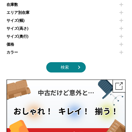
空気清浄機・加湿器
センターテーブル・サイドテーブル
傘立て
在庫数
電子レンジ
カフェテーブル
食器棚・キッチンキャビネット
エリア別在庫
液晶テレビ・モニター類
ベンチ・スツール
カタログスタンド
エアコン
ソファ
サイズ(幅)
オフィスアクセサリーその他
照明機器
シェルフ
サイズ(高さ)
掃除機
ダストボックス（ゴミ箱）
サイズ(奥行)
季節家電
インテリア家具その他
その他キッチン家電・オフィス家電
価格
カラー
検索