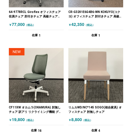
64-9778RCL Giroflex オフィスチェア
CR-G3201E6G4B6-WN KOKUYO(コク
役員チェア 肘付きチェア 高級チェア
ヨ) オフィスチェア 肘付きチェア 高級チ
（多機能チェア） ブラック
ェア（多機能チェア） ブラック
77,000
42,350
￥
￥
（税込）
（税込）
1
1
在庫
在庫
NEW
CF11XW オカムラ(OKAMURA) 肘無し
リムカWD/NC*145 SOGO(相合家具) オ
チェア 訳アリ リクライミング機能 グリ
フィスチェア 肘無しチェア
ーン
19,800
8,800
￥
￥
（税込）
（税込）
16
4
在庫
在庫