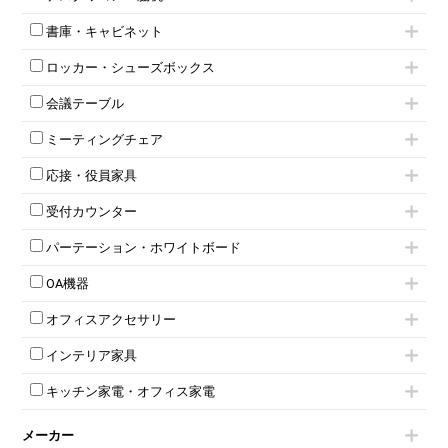
フリーアドレスデスク（ベンチデスク）
高級チェア（多機能チェア）
インワゴン2段
昇降デスク
オフィスチェアその他
書庫・キャビネット
インワゴン3段
オフィスデスクその他
ハイキャビネット
脇机
両袖机
ロッカー・シューズボックス
ローキャビネット
ワゴンその他
平机・平デスク
1人用ロッカー
両開きキャビネット
会議テーブル
2人用ロッカー
スチールキャビネット
ミーティングテーブル
3人用ロッカー
上下連結キャビネット
ミーティングチェア
スタッキングテーブル
4人用ロッカー
整理ケース（ペーパーケース）
キャスター付きミーティングチェア
ネスティングテーブル
5人用ロッカー
軽量ラック（スチールラック）
応接・役員家具
スタッキングミーティングチェア
幕板付テーブル
6人用ロッカー
メタルラック
応接セット
テーブル付きミーティングチェア
カウンターテーブル
8人用ロッカー
収納家具その他
受付カウンター
応接ソファ
ネスティングミーティングチェア
キャスター 付きテーブル
パーソナルロッカー
オープン書庫
ハイカウンター
応接チェア
折りたたみミーティングチェア
T字脚テーブル
多人数ロッカー
パーテーション・ホワイトボード
両開書庫
ローカウンター
応接テーブル
丸椅子
大型会議テーブル
シリンダー錠ロッカー
引き違い書庫
パーテーション
ラウンジカウンター
応接・役員家具その他
ハイチェア
会議テーブルW1200～
OA機器
ダイヤル錠ロッカー
ラテラル書庫
自立タイプパーテーション
受付カウンターその他
シェルチェア
会議テーブルW1500～
ボタン錠ロッカー
iPad
パーテーションその他
ミーティングチェアその他
オフィスアクセサリー
会議テーブルW1800～
ダイヤル錠ロッカー
電話機（ビジネスフォン）
脚付ホワイトボード
折りたたみ会議テーブル
シューズロッカー・下駄箱
チェア用台車
シュレッダー
壁掛けホワイトボード
インテリア家具
平行スタックテーブル
ワードローブ・クローゼット
演台・講演台・演説台
プロジェクター
スケジュールボード・行動予定表
ハイテーブル
ロッカーその他
モールドチェア
防音パネル
スクリーン
ホワイトボードその他
キッチン家電・オフィス家電
会議テーブルその他
ダイニングチェア
個室ブース
液晶モニター・ディスプレイ
電気ポッド
ダイニングテーブル
耐火金庫
プリンター・コピー機
メーカー
冷蔵庫・洗濯機
カウンターテーブル
コートハンガー・ポールハンガー
その他OA機器