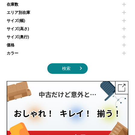
空気清浄機・加湿器
センターテーブル・サイドテーブル
傘立て
在庫数
電子レンジ
カフェテーブル
食器棚・キッチンキャビネット
エリア別在庫
液晶テレビ・モニター類
ベンチ・スツール
カタログスタンド
エアコン
ソファ
サイズ(幅)
オフィスアクセサリーその他
照明機器
シェルフ
サイズ(高さ)
掃除機
ダストボックス（ゴミ箱）
サイズ(奥行)
季節家電
インテリア家具その他
その他キッチン家電・オフィス家電
価格
カラー
検索