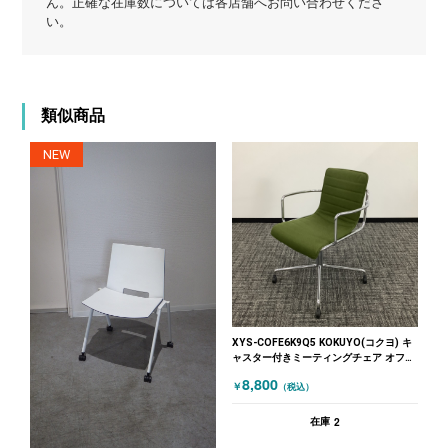
ん。正確な在庫数については各店舗へお問い合わせくださ
い。
類似商品
NEW
XYS-COFE6K9Q5 KOKUYO(コクヨ) キ
ャスター付きミーティングチェア オフセ
ットフレーム グリーン
8,800
￥
（税込）
2
在庫