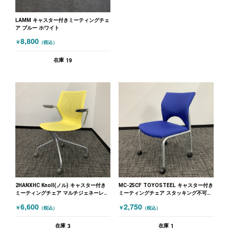
LAMM キャスター付きミーティングチェ
ア ブルー ホワイト
8,800
￥
（税込）
19
在庫
2HANXHC Knoll(ノル) キャスター付き
MC-25CF TOYOSTEEL キャスター付き
ミーティングチェア マルチジェネーレー
ミーティングチェア スタッキング不可
ションシリーズ 肘付 イエロー
ブルー
6,600
2,750
￥
￥
（税込）
（税込）
3
1
在庫
在庫