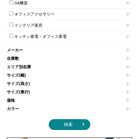
パーテーション
ラウンジカウンター
応接・役員家具その他
ハイチェア
会議テーブルW1200～
OA機器
ダイヤル錠ロッカー
ラテラル書庫
自立タイプパーテーション
受付カウンターその他
シェルチェア
会議テーブルW1500～
ボタン錠ロッカー
iPad
パーテーションその他
ミーティングチェアその他
オフィスアクセサリー
会議テーブルW1800～
ダイヤル錠ロッカー
電話機（ビジネスフォン）
脚付ホワイトボード
折りたたみ会議テーブル
シューズロッカー・下駄箱
チェア用台車
シュレッダー
壁掛けホワイトボード
インテリア家具
平行スタックテーブル
ワードローブ・クローゼット
演台・講演台・演説台
プロジェクター
スケジュールボード・行動予定表
ハイテーブル
ロッカーその他
モールドチェア
防音パネル
スクリーン
ホワイトボードその他
キッチン家電・オフィス家電
会議テーブルその他
ダイニングチェア
個室ブース
液晶モニター・ディスプレイ
電気ポッド
ダイニングテーブル
耐火金庫
プリンター・コピー機
メーカー
冷蔵庫・洗濯機
カウンターテーブル
コートハンガー・ポールハンガー
その他OA機器
空気清浄機・加湿器
センターテーブル・サイドテーブル
傘立て
在庫数
電子レンジ
カフェテーブル
食器棚・キッチンキャビネット
エリア別在庫
液晶テレビ・モニター類
ベンチ・スツール
カタログスタンド
エアコン
ソファ
サイズ(幅)
オフィスアクセサリーその他
照明機器
シェルフ
サイズ(高さ)
掃除機
ダストボックス（ゴミ箱）
サイズ(奥行)
季節家電
インテリア家具その他
その他キッチン家電・オフィス家電
価格
カラー
検索