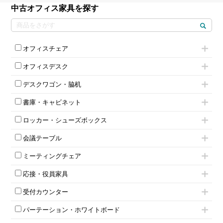
中古オフィス家具を探す
オフィスチェア
肘付きチェア
オフィスデスク
肘無しチェア
片袖机
役員チェア
デスクワゴン・脇机
フリーアドレスデスク（ベンチデスク）
高級チェア（多機能チェア）
インワゴン2段
昇降デスク
オフィスチェアその他
書庫・キャビネット
インワゴン3段
オフィスデスクその他
ハイキャビネット
脇机
両袖机
ロッカー・シューズボックス
ローキャビネット
ワゴンその他
平机・平デスク
1人用ロッカー
両開きキャビネット
会議テーブル
2人用ロッカー
スチールキャビネット
ミーティングテーブル
3人用ロッカー
上下連結キャビネット
ミーティングチェア
スタッキングテーブル
4人用ロッカー
整理ケース（ペーパーケース）
キャスター付きミーティングチェア
ネスティングテーブル
5人用ロッカー
軽量ラック（スチールラック）
応接・役員家具
スタッキングミーティングチェア
幕板付テーブル
6人用ロッカー
メタルラック
応接セット
テーブル付きミーティングチェア
カウンターテーブル
8人用ロッカー
収納家具その他
受付カウンター
応接ソファ
ネスティングミーティングチェア
キャスター 付きテーブル
パーソナルロッカー
オープン書庫
ハイカウンター
応接チェア
折りたたみミーティングチェア
T字脚テーブル
多人数ロッカー
パーテーション・ホワイトボード
両開書庫
ローカウンター
応接テーブル
丸椅子
大型会議テーブル
シリンダー錠ロッカー
引き違い書庫