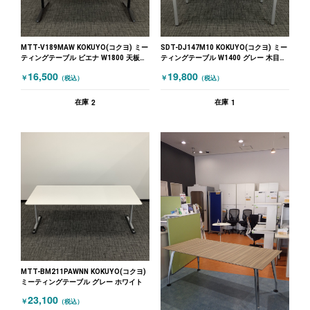
MTT-V189MAW KOKUYO(コクヨ) ミー
SDT-DJ147M10 KOKUYO(コクヨ) ミー
ティングテーブル ビエナ W1800 天板フ
ティングテーブル W1400 グレー 木目
ラップ式 ホワイト
（ナチュラル）
16,500
19,800
￥
￥
（税込）
（税込）
2
1
在庫
在庫
MTT-BM211PAWNN KOKUYO(コクヨ)
ミーティングテーブル グレー ホワイト
23,100
￥
（税込）