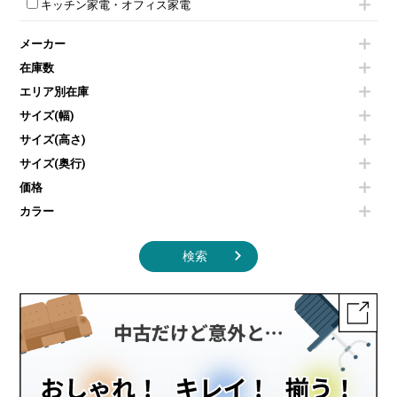
スクリーン
ホワイトボードその他
キッチン家電・オフィス家電
会議テーブルその他
ダイニングチェア
個室ブース
液晶モニター・ディスプレイ
電気ポッド
ダイニングテーブル
耐火金庫
プリンター・コピー機
メーカー
冷蔵庫・洗濯機
カウンターテーブル
コートハンガー・ポールハンガー
その他OA機器
空気清浄機・加湿器
センターテーブル・サイドテーブル
傘立て
在庫数
電子レンジ
カフェテーブル
食器棚・キッチンキャビネット
エリア別在庫
液晶テレビ・モニター類
ベンチ・スツール
カタログスタンド
エアコン
ソファ
サイズ(幅)
オフィスアクセサリーその他
照明機器
シェルフ
サイズ(高さ)
掃除機
ダストボックス（ゴミ箱）
サイズ(奥行)
季節家電
インテリア家具その他
その他キッチン家電・オフィス家電
価格
カラー
検索