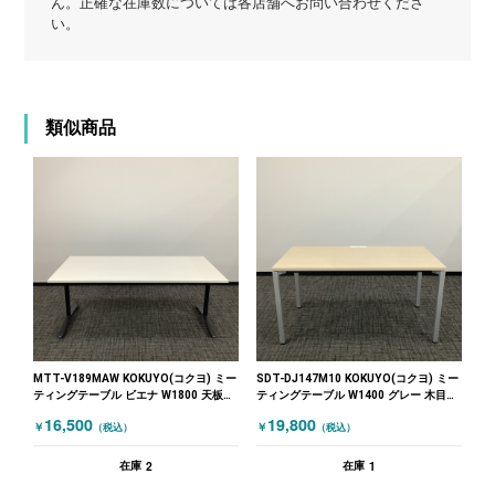
ん。正確な在庫数については各店舗へお問い合わせくださ
い。
類似商品
MTT-V189MAW KOKUYO(コクヨ) ミー
SDT-DJ147M10 KOKUYO(コクヨ) ミー
ティングテーブル ビエナ W1800 天板フ
ティングテーブル W1400 グレー 木目
ラップ式 ホワイト
（ナチュラル）
16,500
19,800
￥
￥
（税込）
（税込）
2
1
在庫
在庫