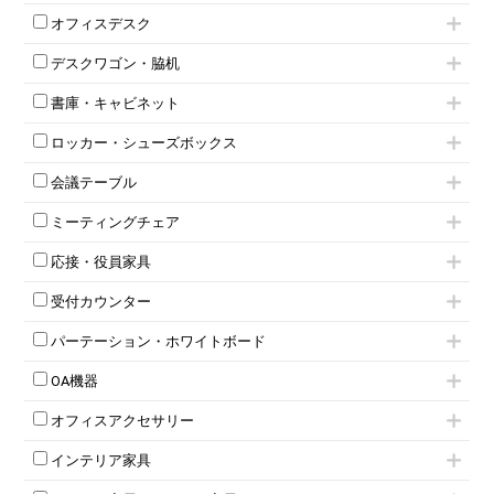
肘付きチェア
オフィスデスク
肘無しチェア
片袖机
役員チェア
デスクワゴン・脇机
フリーアドレスデスク（ベンチデスク）
高級チェア（多機能チェア）
インワゴン2段
昇降デスク
オフィスチェアその他
書庫・キャビネット
インワゴン3段
オフィスデスクその他
ハイキャビネット
脇机
両袖机
ロッカー・シューズボックス
ローキャビネット
ワゴンその他
平机・平デスク
1人用ロッカー
両開きキャビネット
会議テーブル
2人用ロッカー
スチールキャビネット
ミーティングテーブル
3人用ロッカー
上下連結キャビネット
ミーティングチェア
スタッキングテーブル
4人用ロッカー
整理ケース（ペーパーケース）
キャスター付きミーティングチェア
ネスティングテーブル
5人用ロッカー
軽量ラック（スチールラック）
応接・役員家具
スタッキングミーティングチェア
幕板付テーブル
6人用ロッカー
メタルラック
応接セット
テーブル付きミーティングチェア
カウンターテーブル
8人用ロッカー
収納家具その他
受付カウンター
応接ソファ
ネスティングミーティングチェア
キャスター 付きテーブル
パーソナルロッカー
オープン書庫
ハイカウンター
応接チェア
折りたたみミーティングチェア
T字脚テーブル
多人数ロッカー
パーテーション・ホワイトボード
両開書庫
ローカウンター
応接テーブル
丸椅子
大型会議テーブル
シリンダー錠ロッカー
引き違い書庫
パーテーション
ラウンジカウンター
応接・役員家具その他
ハイチェア
会議テーブルW1200～
OA機器
ダイヤル錠ロッカー
ラテラル書庫
自立タイプパーテーション
受付カウンターその他
シェルチェア
会議テーブルW1500～
ボタン錠ロッカー
iPad
パーテーションその他
ミーティングチェアその他
オフィスアクセサリー
会議テーブルW1800～
ダイヤル錠ロッカー
電話機（ビジネスフォン）
脚付ホワイトボード
折りたたみ会議テーブル
シューズロッカー・下駄箱
チェア用台車
シュレッダー
壁掛けホワイトボード
インテリア家具
平行スタックテーブル
ワードローブ・クローゼット
演台・講演台・演説台
プロジェクター
スケジュールボード・行動予定表
ハイテーブル
ロッカーその他
モールドチェア
防音パネル