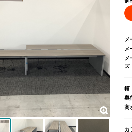
価
メ
メ
メ
ズ
幅
奥
高
カ