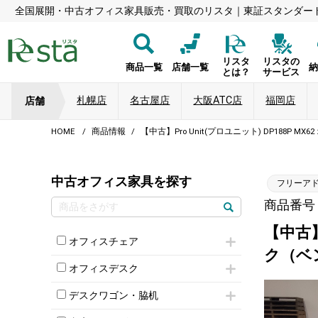
全国展開・中古オフィス家具販売・買取のリスタ｜東証スタンダー
リスタ
リスタの
商品一覧
店舗一覧
とは？
サービス
札幌店
名古屋店
大阪ATC店
福岡店
店舗
HOME
商品情報
【中古】Pro Unit(プロユニット) DP188P
中古オフィス家具を探す
フリーア
商品番号：8
【中古】
オフィスチェア
ク（ベ
肘付きチェア
オフィスデスク
肘無しチェア
片袖机
役員チェア
デスクワゴン・脇机
フリーアドレスデスク（ベンチデスク）
高級チェア（多機能チェア）
インワゴン2段