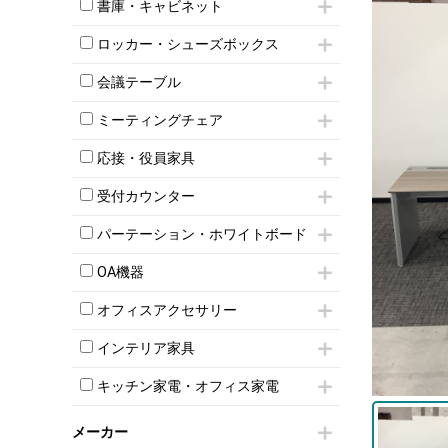
昇降デスク
オフィスチェアその他
書庫・キャビネット
インワゴン3段
オフィスデスクその他
ハイキャビネット
脇机
両袖机
ロッカー・シューズボックス
ローキャビネット
ワゴンその他
平机・平デスク
1人用ロッカー
両開きキャビネット
会議テーブル
2人用ロッカー
スチールキャビネット
ミーティングテーブル
3人用ロッカー
上下連結キャビネット
ミーティングチェア
スタッキングテーブル
4人用ロッカー
整理ケース（ペーパーケース）
キャスター付きミーティングチェア
ネスティングテーブル
5人用ロッカー
応接・役員家具
軽量ラック（スチールラック）
スタッキングミーティングチェア
幕板付テーブル
6人用ロッカー
メタルラック
応接セット
テーブル付きミーティングチェア
カウンターテーブル
受付カウンター
8人用ロッカー
収納家具その他
応接ソファ
ネスティングミーティングチェア
キャスター 付きテーブル
パーソナルロッカー
オープン書庫
ハイカウンター
応接チェア
折りたたみミーティングチェア
パーテーション・ホワイトボード
T字脚テーブル
多人数ロッカー
両開書庫
ローカウンター
応接テーブル
丸椅子
大型会議テーブル
シリンダー錠ロッカー
パーテーション
引き違い書庫
ラウンジカウンター
応接・役員家具その他
OA機器
ハイチェア
会議テーブルW1200～
ダイヤル錠ロッカー
自立タイプパーテーション
ラテラル書庫
受付カウンターその他
シェルチェア
会議テーブルW1500～
iPad
ボタン錠ロッカー
パーテーションその他
オフィスアクセサリー
ミーティングチェアその他
会議テーブルW1800～
電話機（ビジネスフォン）
ダイヤル錠ロッカー
脚付ホワイトボード
チェア用台車
折りたたみ会議テーブル
シュレッダー
シューズロッカー・下駄箱
壁掛けホワイトボード
インテリア家具
演台・講演台・演説台
平行スタックテーブル
プロジェクター
ワードローブ・クローゼット
スケジュールボード・行動予定表
モールドチェア
防音パネル
ハイテーブル
スクリーン
キッチン家電・オフィス家電
ロッカーその他
ホワイトボードその他
ダイニングチェア
個室ブース
会議テーブルその他
液晶モニター・ディスプレイ
電気ポッド
ダイニングテーブル
耐火金庫
プリンター・コピー機
メーカー
冷蔵庫・洗濯機
カウンターテーブル
コートハンガー・ポールハンガー