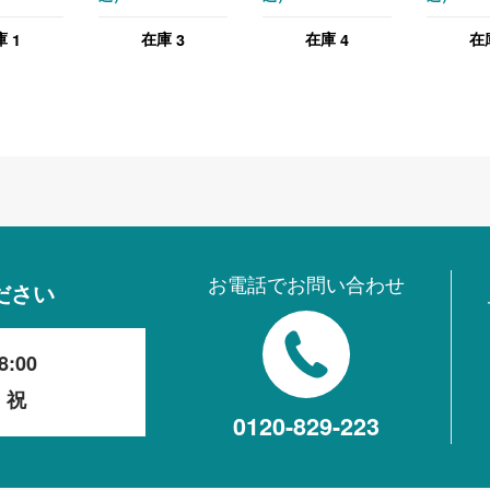
 ブラック
チェア グリーン
ィスチェア 肘無し
付き ブ
1
3
4
庫
在庫
在庫
在
ホワイト
チェア グリーン
お電話でお問い合わせ
ださい
8:00
・祝
0120-829-223