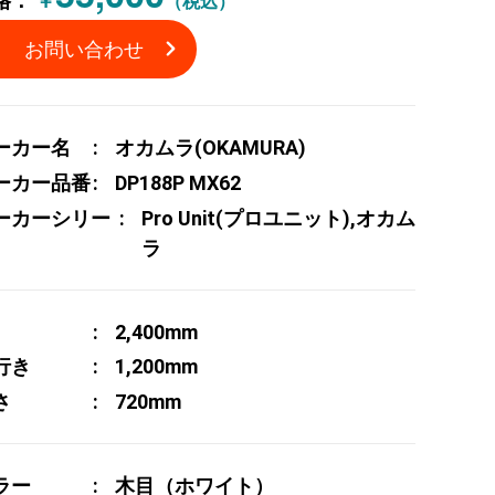
格：
￥
（税込）
お問い合わせ
ーカー名
オカムラ(OKAMURA)
ーカー品番
DP188P MX62
ーカーシリー
Pro Unit(プロユニット),オカム
ラ
2,400mm
行き
1,200mm
さ
720mm
ラー
木目（ホワイト）