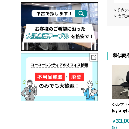
※ ()
※ 表
類似商
シルフィ
(sylphy)
C68CXW
33,0
￥
カムラ
込）
(OKAMU