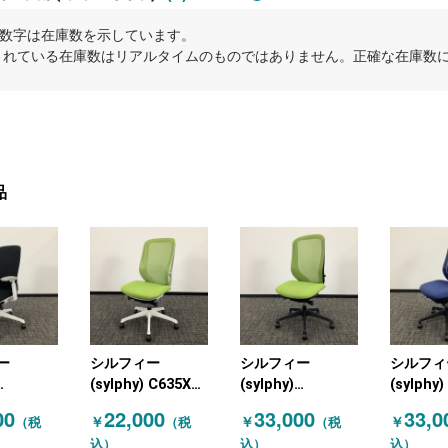
内の数字は在庫数を示しています。
示されている在庫数はリアルタイムのものではありません。正確な在庫数
品
ー
シルフィー
シルフィー
シルフィ
(sylphy) C635XW
(sylphy)
(sylphy
FSF1 オ
FWP5 オカムラ
C635XRFMP5 オ
FMP3 
00
22,000
33,000
33,0
￥
￥
￥
（税
（税
（税
(OKAMURA) オフ
カムラ
(OKAMU
込）
込）
込）
RA) 肘付
ィスチェア 肘無し
(OKAMURA) オフ
しチェア