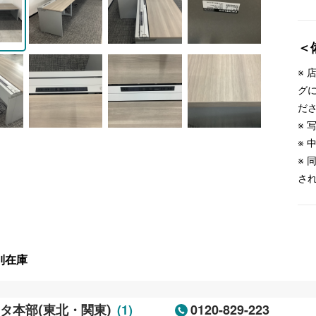
＜
※
グ
だ
※
※
※
さ
別在庫
(1)
0120-829-223
タ本部(東北・関東)