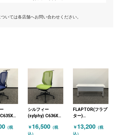
については各店舗へお問い合わせください。
ー
シルフィー
FLAPTOR(フラプ
) C635XR
(sylphy) C636XR
ター)
オカムラ
FMP5 オカムラ
81F1CBMG99 オ
00
16,500
13,200
￥
￥
（税
（税
（税
RA) 肘無
(OKAMURA) 肘無
カムラ
込）
込）
 ハンガー
しチェア 汚れアリ
(OKAMURA) スタ