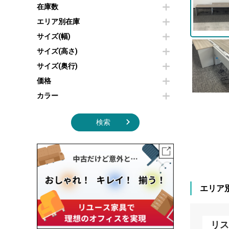
その他OA機器
空気清浄機・加湿器
在庫数
センターテーブル・サイドテーブル
傘立て
電子レンジ
カフェテーブル
食器棚・キッチンキャビネット
エリア別在庫
液晶テレビ・モニター類
ベンチ・スツール
カタログスタンド
サイズ(幅)
エアコン
ソファ
オフィスアクセサリーその他
照明機器
シェルフ
サイズ(高さ)
掃除機
ダストボックス（ゴミ箱）
サイズ(奥行)
季節家電
インテリア家具その他
その他キッチン家電・オフィス家電
価格
カラー
検索
エリア
リス