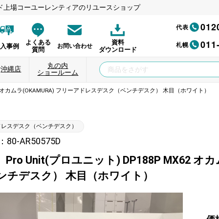
ド上場コーユーレンティアのリユースショップ
012
代表
011
よくある
資料
札幌
納入事例
お問い合わせ
質問
ダウンロード
丸の内
沖縄店
ショールーム
 MX62 オカムラ(OKAMURA) フリーアドレスデスク（ベンチデスク） 木目（ホワイト）
ドレスデスク（ベンチデスク）
0-AR50575D
Pro Unit(プロユニット) DP188P MX62
ンチデスク） 木目（ホワイト）