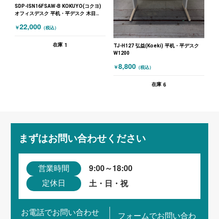
SDP-ISN16FSAW-B KOKUYO(コクヨ)
オフィスデスク 平机・平デスク 木目
（ナチュラル）
22,000
￥
（税込）
1
在庫
TJ-H127 弘益(Koeki) 平机・平デスク
W1200
8,800
￥
（税込）
6
在庫
まずはお問い合わせください
9:00～18:00
営業時間
土・日・祝
定休日
お電話でお問い合わせ
フォームでお問い合わ