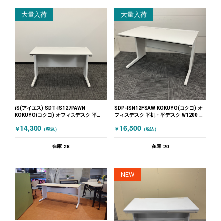
大量入荷
大量入荷
iS(アイエス) SDT-IS127PAWN
SDP-ISN12FSAW KOKUYO(コクヨ) オ
KOKUYO(コクヨ) オフィスデスク 平
フィスデスク 平机・平デスク W1200 引
机・平デスク ★沖縄店特価!! ホワイト
き出しなし ホワイト
14,300
16,500
￥
￥
（税込）
（税込）
26
20
在庫
在庫
NEW