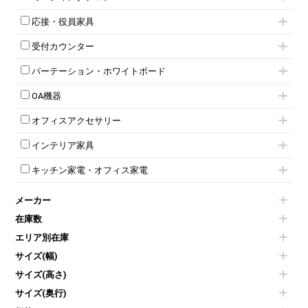
スタッキングテーブル
4人用ロッカー
整理ケース（ペーパーケース）
キャスター付きミーティングチェア
ネスティングテーブル
5人用ロッカー
軽量ラック（スチールラック）
応接・役員家具
スタッキングミーティングチェア
幕板付テーブル
6人用ロッカー
メタルラック
応接セット
テーブル付きミーティングチェア
カウンターテーブル
8人用ロッカー
収納家具その他
受付カウンター
応接ソファ
ネスティングミーティングチェア
キャスター 付きテーブル
パーソナルロッカー
オープン書庫
ハイカウンター
応接チェア
折りたたみミーティングチェア
T字脚テーブル
多人数ロッカー
パーテーション・ホワイトボード
両開書庫
ローカウンター
応接テーブル
丸椅子
大型会議テーブル
シリンダー錠ロッカー
引き違い書庫
パーテーション
ラウンジカウンター
応接・役員家具その他
ハイチェア
会議テーブルW1200～
OA機器
ダイヤル錠ロッカー
ラテラル書庫
自立タイプパーテーション
受付カウンターその他
シェルチェア
会議テーブルW1500～
ボタン錠ロッカー
iPad
パーテーションその他
ミーティングチェアその他
オフィスアクセサリー
会議テーブルW1800～
ダイヤル錠ロッカー
電話機（ビジネスフォン）
脚付ホワイトボード
折りたたみ会議テーブル
シューズロッカー・下駄箱
チェア用台車
シュレッダー
壁掛けホワイトボード
インテリア家具
平行スタックテーブル
ワードローブ・クローゼット
演台・講演台・演説台
プロジェクター
スケジュールボード・行動予定表
ハイテーブル
ロッカーその他
モールドチェア
防音パネル
スクリーン
ホワイトボードその他
キッチン家電・オフィス家電
会議テーブルその他
ダイニングチェア
個室ブース
液晶モニター・ディスプレイ
電気ポッド
ダイニングテーブル
耐火金庫
プリンター・コピー機
メーカー
冷蔵庫・洗濯機
カウンターテーブル
コートハンガー・ポールハンガー
その他OA機器
空気清浄機・加湿器
センターテーブル・サイドテーブル
傘立て
在庫数
電子レンジ
カフェテーブル
食器棚・キッチンキャビネット
エリア別在庫
液晶テレビ・モニター類
ベンチ・スツール
カタログスタンド
エアコン
ソファ
サイズ(幅)
オフィスアクセサリーその他
照明機器
シェルフ
サイズ(高さ)
掃除機
ダストボックス（ゴミ箱）
サイズ(奥行)
季節家電
インテリア家具その他
その他キッチン家電・オフィス家電