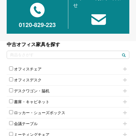
せ
0120-829-223
中古オフィス家具を探す
オフィスチェア
肘付きチェア
オフィスデスク
肘無しチェア
片袖机
役員チェア
デスクワゴン・脇机
フリーアドレスデスク（ベンチデスク）
高級チェア（多機能チェア）
インワゴン2段
昇降デスク
オフィスチェアその他
書庫・キャビネット
インワゴン3段
オフィスデスクその他
ハイキャビネット
脇机
両袖机
ロッカー・シューズボックス
ローキャビネット
ワゴンその他
平机・平デスク
1人用ロッカー
両開きキャビネット
会議テーブル
2人用ロッカー
スチールキャビネット
ミーティングテーブル
3人用ロッカー
上下連結キャビネット
ミーティングチェア