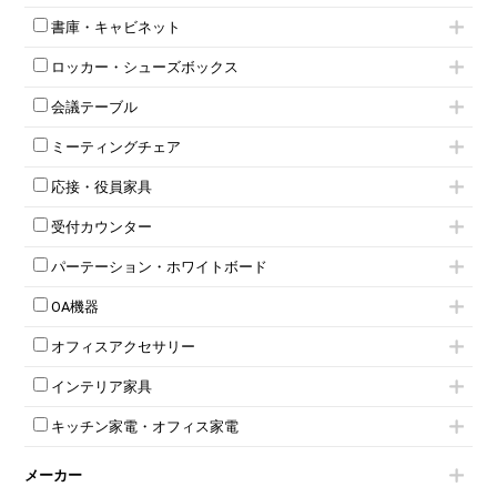
高級チェア（多機能チェア）
インワゴン2段
昇降デスク
オフィスチェアその他
書庫・キャビネット
インワゴン3段
オフィスデスクその他
ハイキャビネット
脇机
両袖机
ロッカー・シューズボックス
ローキャビネット
ワゴンその他
平机・平デスク
1人用ロッカー
両開きキャビネット
会議テーブル
2人用ロッカー
スチールキャビネット
ミーティングテーブル
3人用ロッカー
上下連結キャビネット
ミーティングチェア
スタッキングテーブル
4人用ロッカー
整理ケース（ペーパーケース）
キャスター付きミーティングチェア
ネスティングテーブル
5人用ロッカー
軽量ラック（スチールラック）
応接・役員家具
スタッキングミーティングチェア
幕板付テーブル
6人用ロッカー
メタルラック
応接セット
テーブル付きミーティングチェア
カウンターテーブル
8人用ロッカー
収納家具その他
受付カウンター
応接ソファ
ネスティングミーティングチェア
キャスター 付きテーブル
パーソナルロッカー
オープン書庫
ハイカウンター
応接チェア
折りたたみミーティングチェア
T字脚テーブル
多人数ロッカー
パーテーション・ホワイトボード
両開書庫
ローカウンター
応接テーブル
丸椅子
大型会議テーブル
シリンダー錠ロッカー
引き違い書庫
パーテーション
ラウンジカウンター
応接・役員家具その他
ハイチェア
会議テーブルW1200～
OA機器
ダイヤル錠ロッカー
ラテラル書庫
自立タイプパーテーション
受付カウンターその他
シェルチェア
会議テーブルW1500～
ボタン錠ロッカー
iPad
パーテーションその他
ミーティングチェアその他
オフィスアクセサリー
会議テーブルW1800～
ダイヤル錠ロッカー
電話機（ビジネスフォン）
脚付ホワイトボード
折りたたみ会議テーブル
シューズロッカー・下駄箱
チェア用台車
シュレッダー
壁掛けホワイトボード
インテリア家具
平行スタックテーブル
ワードローブ・クローゼット
演台・講演台・演説台
プロジェクター
スケジュールボード・行動予定表
ハイテーブル
ロッカーその他
モールドチェア
防音パネル
スクリーン
ホワイトボードその他
キッチン家電・オフィス家電
会議テーブルその他
ダイニングチェア
個室ブース
液晶モニター・ディスプレイ
電気ポッド
ダイニングテーブル
耐火金庫
プリンター・コピー機
メーカー
冷蔵庫・洗濯機
カウンターテーブル
コートハンガー・ポールハンガー
その他OA機器