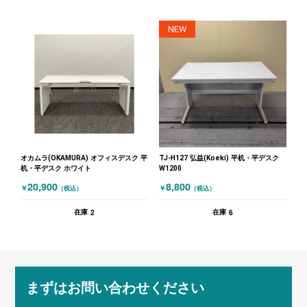
NEW
オカムラ(OKAMURA) オフィスデスク 平
TJ-H127 弘益(Koeki) 平机・平デスク
机・平デスク ホワイト
W1200
20,900
8,800
￥
￥
（税込）
（税込）
2
6
在庫
在庫
まずはお問い合わせください