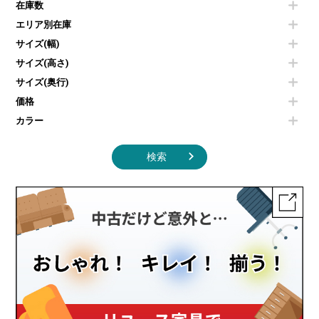
空気清浄機・加湿器
センターテーブル・サイドテーブル
傘立て
在庫数
電子レンジ
カフェテーブル
食器棚・キッチンキャビネット
エリア別在庫
液晶テレビ・モニター類
ベンチ・スツール
カタログスタンド
エアコン
ソファ
サイズ(幅)
オフィスアクセサリーその他
照明機器
シェルフ
サイズ(高さ)
掃除機
ダストボックス（ゴミ箱）
サイズ(奥行)
季節家電
インテリア家具その他
その他キッチン家電・オフィス家電
価格
カラー
検索