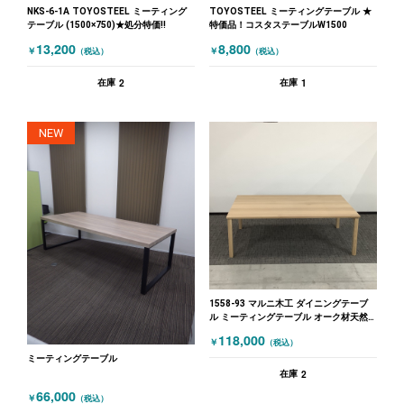
NKS-6-1A TOYOSTEEL ミーティング
TOYOSTEEL ミーティングテーブル ★
テーブル (1500×750)★処分特価!!
特価品！コスタステーブルW1500
13,200
8,800
￥
￥
（税込）
（税込）
2
1
在庫
在庫
NEW
1558-93 マルニ木工 ダイニングテーブ
ル ミーティングテーブル オーク材天然
木 W2200×D1400×H750 木目（ナチュラ
118,000
￥
（税込）
ル）
ミーティングテーブル
2
在庫
66,000
￥
（税込）