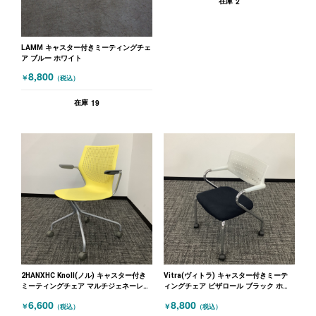
2
在庫
LAMM キャスター付きミーティングチェ
ア ブルー ホワイト
8,800
￥
（税込）
19
在庫
2HANXHC Knoll(ノル) キャスター付き
Vitra(ヴィトラ) キャスター付きミーテ
ミーティングチェア マルチジェネーレー
ィングチェア ビザロール ブラック ホワ
ションシリーズ 肘付 イエロー
イト
6,600
8,800
￥
￥
（税込）
（税込）