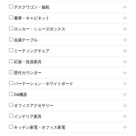
片袖机
役員チェア
デスクワゴン・脇机
フリーアドレスデスク（ベンチデスク）
高級チェア（多機能チェア）
インワゴン2段
昇降デスク
オフィスチェアその他
書庫・キャビネット
インワゴン3段
オフィスデスクその他
ハイキャビネット
脇机
両袖机
ロッカー・シューズボックス
ローキャビネット
ワゴンその他
平机・平デスク
1人用ロッカー
両開きキャビネット
会議テーブル
2人用ロッカー
スチールキャビネット
ミーティングテーブル
3人用ロッカー
上下連結キャビネット
ミーティングチェア
スタッキングテーブル
4人用ロッカー
整理ケース（ペーパーケース）
キャスター付きミーティングチェア
ネスティングテーブル
5人用ロッカー
軽量ラック（スチールラック）
応接・役員家具
スタッキングミーティングチェア
幕板付テーブル
6人用ロッカー
メタルラック
応接セット
テーブル付きミーティングチェア
カウンターテーブル
8人用ロッカー
収納家具その他
受付カウンター
応接ソファ
ネスティングミーティングチェア
キャスター 付きテーブル
パーソナルロッカー
オープン書庫
ハイカウンター
応接チェア
折りたたみミーティングチェア
T字脚テーブル
多人数ロッカー
パーテーション・ホワイトボード
両開書庫
ローカウンター
応接テーブル
丸椅子
大型会議テーブル
シリンダー錠ロッカー
引き違い書庫
パーテーション
ラウンジカウンター
応接・役員家具その他
ハイチェア
会議テーブルW1200～
OA機器
ダイヤル錠ロッカー
ラテラル書庫
自立タイプパーテーション
受付カウンターその他
シェルチェア
会議テーブルW1500～
ボタン錠ロッカー
iPad
パーテーションその他
ミーティングチェアその他
オフィスアクセサリー
会議テーブルW1800～
ダイヤル錠ロッカー
電話機（ビジネスフォン）
脚付ホワイトボード
折りたたみ会議テーブル
シューズロッカー・下駄箱
チェア用台車
シュレッダー
壁掛けホワイトボード
インテリア家具
平行スタックテーブル
ワードローブ・クローゼット
演台・講演台・演説台
プロジェクター
スケジュールボード・行動予定表
ハイテーブル
ロッカーその他
モールドチェア
防音パネル
スクリーン
ホワイトボードその他
キッチン家電・オフィス家電
会議テーブルその他
ダイニングチェア
個室ブース
液晶モニター・ディスプレイ
電気ポッド