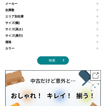
ダイニングテーブル
耐火金庫
プリンター・コピー機
メーカー
冷蔵庫・洗濯機
カウンターテーブル
コートハンガー・ポールハンガー
その他OA機器
空気清浄機・加湿器
センターテーブル・サイドテーブル
傘立て
在庫数
電子レンジ
カフェテーブル
食器棚・キッチンキャビネット
エリア別在庫
液晶テレビ・モニター類
ベンチ・スツール
カタログスタンド
エアコン
ソファ
サイズ(幅)
オフィスアクセサリーその他
照明機器
シェルフ
サイズ(高さ)
掃除機
ダストボックス（ゴミ箱）
サイズ(奥行)
季節家電
インテリア家具その他
その他キッチン家電・オフィス家電
価格
カラー
検索