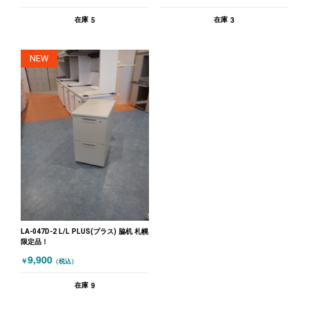
5
3
在庫
在庫
NEW
LA-047D-2 L/L PLUS(プラス) 脇机 札幌
限定品！
9,900
￥
（税込）
9
在庫