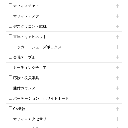
オフィスチェア
肘付きチェア
オフィスデスク
肘無しチェア
片袖机
役員チェア
デスクワゴン・脇机
フリーアドレスデスク（ベンチデスク）
高級チェア（多機能チェア）
インワゴン2段
昇降デスク
オフィスチェアその他
書庫・キャビネット
インワゴン3段
オフィスデスクその他
ハイキャビネット
脇机
両袖机
ロッカー・シューズボックス
ローキャビネット
ワゴンその他
平机・平デスク
1人用ロッカー
両開きキャビネット
会議テーブル
2人用ロッカー
スチールキャビネット
ミーティングテーブル
3人用ロッカー
上下連結キャビネット
ミーティングチェア
スタッキングテーブル
4人用ロッカー
整理ケース（ペーパーケース）
キャスター付きミーティングチェア
ネスティングテーブル
5人用ロッカー
軽量ラック（スチールラック）
応接・役員家具
スタッキングミーティングチェア
幕板付テーブル
6人用ロッカー
メタルラック
応接セット
テーブル付きミーティングチェア
カウンターテーブル
8人用ロッカー
収納家具その他
受付カウンター
応接ソファ
ネスティングミーティングチェア
キャスター 付きテーブル
パーソナルロッカー
オープン書庫
ハイカウンター
応接チェア
折りたたみミーティングチェア
T字脚テーブル
多人数ロッカー
パーテーション・ホワイトボード
両開書庫
ローカウンター
応接テーブル
丸椅子
大型会議テーブル
シリンダー錠ロッカー
引き違い書庫
パーテーション
ラウンジカウンター
応接・役員家具その他
ハイチェア
会議テーブルW1200～
OA機器
ダイヤル錠ロッカー
ラテラル書庫
自立タイプパーテーション
受付カウンターその他
シェルチェア
会議テーブルW1500～
ボタン錠ロッカー
iPad
パーテーションその他
ミーティングチェアその他
オフィスアクセサリー
会議テーブルW1800～
ダイヤル錠ロッカー
電話機（ビジネスフォン）
脚付ホワイトボード
折りたたみ会議テーブル
シューズロッカー・下駄箱
チェア用台車
シュレッダー
壁掛けホワイトボード