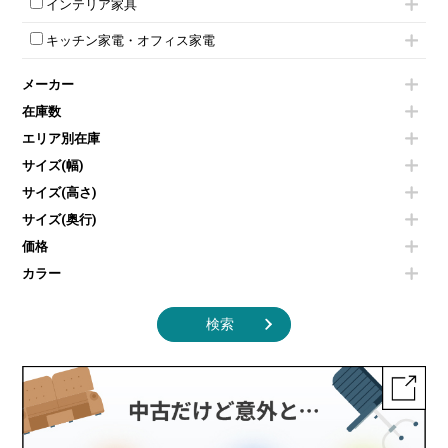
インテリア家具
平行スタックテーブル
ワードローブ・クローゼット
演台・講演台・演説台
プロジェクター
スケジュールボード・行動予定表
ハイテーブル
ロッカーその他
モールドチェア
防音パネル
スクリーン
ホワイトボードその他
キッチン家電・オフィス家電
会議テーブルその他
ダイニングチェア
個室ブース
液晶モニター・ディスプレイ
電気ポッド
ダイニングテーブル
耐火金庫
プリンター・コピー機
メーカー
冷蔵庫・洗濯機
カウンターテーブル
コートハンガー・ポールハンガー
その他OA機器
空気清浄機・加湿器
センターテーブル・サイドテーブル
傘立て
在庫数
電子レンジ
カフェテーブル
食器棚・キッチンキャビネット
エリア別在庫
液晶テレビ・モニター類
ベンチ・スツール
カタログスタンド
エアコン
ソファ
サイズ(幅)
オフィスアクセサリーその他
照明機器
シェルフ
サイズ(高さ)
掃除機
ダストボックス（ゴミ箱）
サイズ(奥行)
季節家電
インテリア家具その他
その他キッチン家電・オフィス家電
価格
カラー
検索