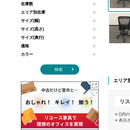
その他OA機器
空気清浄機・加湿器
在庫数
センターテーブル・サイドテーブル
傘立て
電子レンジ
カフェテーブル
食器棚・キッチンキャビネット
エリア別在庫
液晶テレビ・モニター類
ベンチ・スツール
カタログスタンド
サイズ(幅)
エアコン
ソファ
オフィスアクセサリーその他
照明機器
シェルフ
サイズ(高さ)
掃除機
ダストボックス（ゴミ箱）
サイズ(奥行)
季節家電
インテリア家具その他
その他キッチン家電・オフィス家電
価格
カラー
検索
エリア
リス
※ ()
※ 表