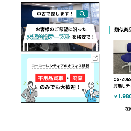
類似商
OS-Z06
肘無しチ
ビー
1,98
￥
在