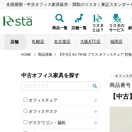
全国展開・中古オフィス家具販売・買取のリスタ｜東証スタンダー
リスタ
リスタの
商品一覧
店舗一覧
とは？
サービス
札幌店
名古屋店
大阪ATC店
福岡店
店舗
HOME
商品情報
【中古】KC-TR-SE プラス オフィスチェア 
中古オフィス家具を探す
オフィス
商品番号：8
【中古】
オフィスチェア
肘付きチェア
オフィスデスク
肘無しチェア
片袖机
役員チェア
デスクワゴン・脇机
フリーアドレスデスク（ベンチデスク）
高級チェア（多機能チェア）
インワゴン2段