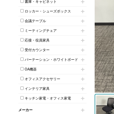
昇降デスク
オフィスチェアその他
書庫・キャビネット
インワゴン3段
オフィスデスクその他
ハイキャビネット
脇机
両袖机
ロッカー・シューズボックス
ローキャビネット
ワゴンその他
平机・平デスク
1人用ロッカー
両開きキャビネット
会議テーブル
2人用ロッカー
スチールキャビネット
ミーティングテーブル
3人用ロッカー
上下連結キャビネット
ミーティングチェア
スタッキングテーブル
4人用ロッカー
整理ケース（ペーパーケース）
キャスター付きミーティングチェア
ネスティングテーブル
5人用ロッカー
応接・役員家具
軽量ラック（スチールラック）
スタッキングミーティングチェア
幕板付テーブル
6人用ロッカー
メタルラック
応接セット
テーブル付きミーティングチェア
カウンターテーブル
受付カウンター
8人用ロッカー
収納家具その他
応接ソファ
ネスティングミーティングチェア
キャスター 付きテーブル
パーソナルロッカー
オープン書庫
ハイカウンター
応接チェア
折りたたみミーティングチェア
パーテーション・ホワイトボード
T字脚テーブル
多人数ロッカー
両開書庫
ローカウンター
応接テーブル
丸椅子
大型会議テーブル
シリンダー錠ロッカー
パーテーション
引き違い書庫
ラウンジカウンター
応接・役員家具その他
OA機器
ハイチェア
会議テーブルW1200～
ダイヤル錠ロッカー
自立タイプパーテーション
ラテラル書庫
受付カウンターその他
シェルチェア
会議テーブルW1500～
iPad
ボタン錠ロッカー
パーテーションその他
オフィスアクセサリー
ミーティングチェアその他
会議テーブルW1800～
電話機（ビジネスフォン）
ダイヤル錠ロッカー
脚付ホワイトボード
チェア用台車
折りたたみ会議テーブル
シュレッダー
シューズロッカー・下駄箱
壁掛けホワイトボード
インテリア家具
演台・講演台・演説台
平行スタックテーブル
プロジェクター
ワードローブ・クローゼット
スケジュールボード・行動予定表
モールドチェア
防音パネル
ハイテーブル
スクリーン
キッチン家電・オフィス家電
ロッカーその他
ホワイトボードその他
ダイニングチェア
個室ブース
会議テーブルその他
液晶モニター・ディスプレイ
電気ポッド
ダイニングテーブル
耐火金庫
プリンター・コピー機
メーカー
冷蔵庫・洗濯機
カウンターテーブル
コートハンガー・ポールハンガー