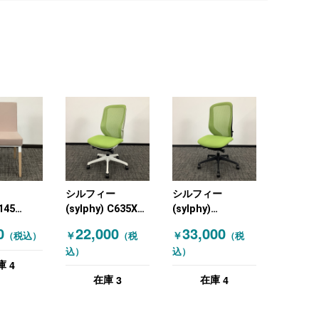
シルフィー
シルフィー
145
(sylphy) C635XW
(sylphy)
相合家具)
FWP5 オカムラ
C635XRFMP5 オ
0
22,000
33,000
￥
￥
（税込）
（税
（税
チェア 肘
(OKAMURA) オフ
カムラ
込）
込）
ア
ィスチェア 肘無し
(OKAMURA) オフ
4
庫
チェア グリーン
ィスチェア 肘無し
3
4
在庫
在庫
ホワイト
チェア グリーン