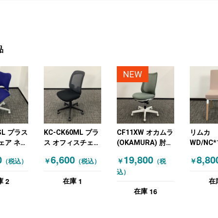
品
NEW
SL プラス
KC-CK60ML プラ
CF11XW オカムラ
リムカ
ェア ネイ
ス オフィスチェア
(OKAMURA) 肘無
WD/NC*
肘無しチェア フレ
しチェア 訳アリ
SOGO(
0
6,600
19,800
8,80
￥
￥
￥
（税込）
（税込）
（税
ームキズ有 2023
リクライミング機
オフィス
込）
年製 ブラック
能 グリーン
無しチェ
2
1
庫
在庫
在
16
在庫