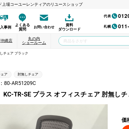
ド上場コーユーレンティアのリユースショップ
012
代表
011
よくある
資料
札幌
納入事例
お問い合わせ
質問
ダウンロード
丸の内
沖縄店
ショールーム
肘無しチェア ブラック
チェア
肘無しチェア
0-AR51209C
KC-TR-SE プラス オフィスチェア 肘無し
価