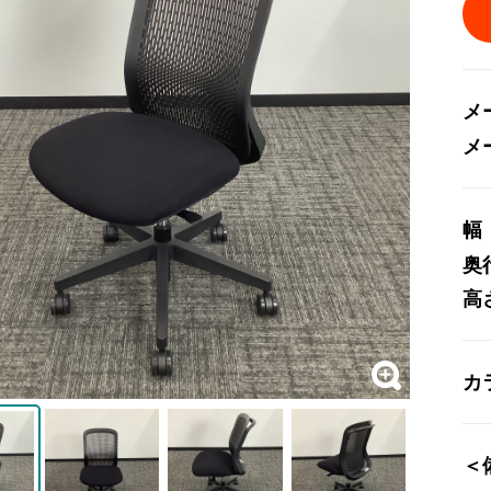
メ
メ
幅
奥
高
カ
＜