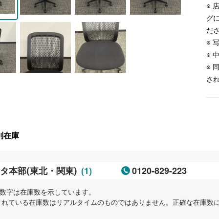
※
グ
だ
※
※
※
さ
別在庫
(1)
0120-829-223
タ本部(東北・関東)
内の数字は在庫数を示しています。
示されている在庫数はリアルタイムのものではありません。正確な在庫数