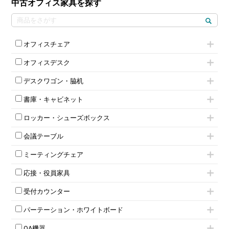
中古オフィス家具を探す
オフィスチェア
肘付きチェア
オフィスデスク
肘無しチェア
片袖机
役員チェア
デスクワゴン・脇机
フリーアドレスデスク（ベンチデスク）
高級チェア（多機能チェア）
インワゴン2段
昇降デスク
オフィスチェアその他
書庫・キャビネット
インワゴン3段
オフィスデスクその他
ハイキャビネット
脇机
両袖机
ロッカー・シューズボックス
ローキャビネット
ワゴンその他
平机・平デスク
1人用ロッカー
両開きキャビネット
会議テーブル
2人用ロッカー
スチールキャビネット
ミーティングテーブル
3人用ロッカー
上下連結キャビネット
ミーティングチェア
スタッキングテーブル
4人用ロッカー
整理ケース（ペーパーケース）
キャスター付きミーティングチェア
ネスティングテーブル
5人用ロッカー
軽量ラック（スチールラック）
応接・役員家具
スタッキングミーティングチェア
幕板付テーブル
6人用ロッカー
メタルラック
応接セット
テーブル付きミーティングチェア
カウンターテーブル
8人用ロッカー
収納家具その他
受付カウンター
応接ソファ
ネスティングミーティングチェア
キャスター 付きテーブル
パーソナルロッカー
オープン書庫
ハイカウンター
応接チェア
折りたたみミーティングチェア
T字脚テーブル
多人数ロッカー
パーテーション・ホワイトボード
両開書庫
ローカウンター
応接テーブル
丸椅子
大型会議テーブル
シリンダー錠ロッカー
引き違い書庫
パーテーション
ラウンジカウンター
応接・役員家具その他
ハイチェア
会議テーブルW1200～
OA機器
ダイヤル錠ロッカー