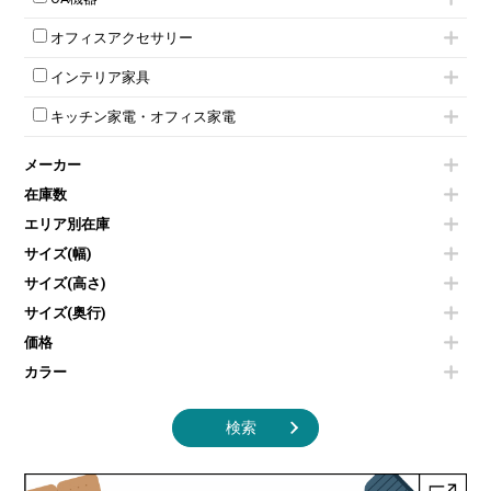
ラテラル書庫
自立タイプパーテーション
受付カウンターその他
シェルチェア
会議テーブルW1500～
ボタン錠ロッカー
iPad
パーテーションその他
ミーティングチェアその他
オフィスアクセサリー
会議テーブルW1800～
ダイヤル錠ロッカー
電話機（ビジネスフォン）
脚付ホワイトボード
折りたたみ会議テーブル
シューズロッカー・下駄箱
チェア用台車
シュレッダー
壁掛けホワイトボード
インテリア家具
平行スタックテーブル
ワードローブ・クローゼット
演台・講演台・演説台
プロジェクター
スケジュールボード・行動予定表
ハイテーブル
ロッカーその他
モールドチェア
防音パネル
スクリーン
ホワイトボードその他
キッチン家電・オフィス家電
会議テーブルその他
ダイニングチェア
個室ブース
液晶モニター・ディスプレイ
電気ポッド
ダイニングテーブル
耐火金庫
プリンター・コピー機
メーカー
冷蔵庫・洗濯機
カウンターテーブル
コートハンガー・ポールハンガー
その他OA機器
空気清浄機・加湿器
センターテーブル・サイドテーブル
傘立て
在庫数
電子レンジ
カフェテーブル
食器棚・キッチンキャビネット
エリア別在庫
液晶テレビ・モニター類
ベンチ・スツール
カタログスタンド
エアコン
ソファ
サイズ(幅)
オフィスアクセサリーその他
照明機器
シェルフ
サイズ(高さ)
掃除機
ダストボックス（ゴミ箱）
サイズ(奥行)
季節家電
インテリア家具その他
その他キッチン家電・オフィス家電
価格
カラー
検索