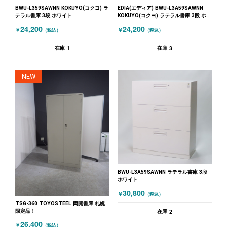
BWU-L359SAWNN KOKUYO(コクヨ) ラ
EDIA(エディア) BWU-L3A59SAWNN
テラル書庫 3段 ホワイト
KOKUYO(コクヨ) ラテラル書庫 3段 ホワ
イト
24,200
24,200
￥
￥
（税込）
（税込）
1
3
在庫
在庫
NEW
BWU-L3A59SAWNN ラテラル書庫 3段
ホワイト
30,800
￥
（税込）
TSG-360 TOYOSTEEL 両開書庫 札幌
限定品！
2
在庫
26,400
￥
（税込）