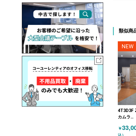
類似商
NEW
4T3D3F 
カムラ
(OKAMU
33,0
￥
連結キャ
込）