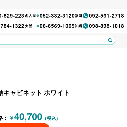
0-829-223
052-332-3120
092-561-2718
名古屋
福岡
-784-1322
06-6569-1009
098-898-1018
大阪
沖縄
上下連結キャビネット ホワイト
40,700
格：
￥
（税込）