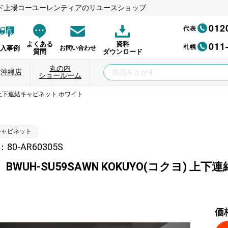
ド上場コーユーレンティアのリユースショップ
012
代表
011
よくある
資料
札幌
納入事例
お問い合わせ
質問
ダウンロード
丸の内
沖縄店
ショールーム
ヨ) 上下連結キャビネット ホワイト
キャビネット
0-AR60305S
BWUH-SU59SAWN KOKUYO(コクヨ) 
価