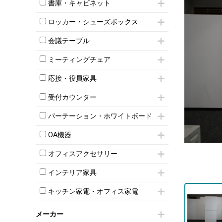
昇降デスク
オフィスチェアその他
書庫・キャビネット
インワゴン3段
オフィスデスクその他
ハイキャビネット
脇机
両袖机
ロッカー・シューズボックス
ローキャビネット
ワゴンその他
平机・平デスク
1人用ロッカー
両開きキャビネット
会議テーブル
2人用ロッカー
スチールキャビネット
ミーティングテーブル
3人用ロッカー
上下連結キャビネット
ミーティングチェア
スタッキングテーブル
4人用ロッカー
整理ケース（ペーパーケース）
キャスター付きミーティングチェア
ネスティングテーブル
5人用ロッカー
応接・役員家具
軽量ラック（スチールラック）
スタッキングミーティングチェア
幕板付テーブル
6人用ロッカー
メタルラック
応接セット
テーブル付きミーティングチェア
カウンターテーブル
受付カウンター
8人用ロッカー
収納家具その他
応接ソファ
ネスティングミーティングチェア
キャスター 付きテーブル
パーソナルロッカー
オープン書庫
ハイカウンター
応接チェア
折りたたみミーティングチェア
パーテーション・ホワイトボード
T字脚テーブル
多人数ロッカー
両開書庫
ローカウンター
応接テーブル
丸椅子
大型会議テーブル
シリンダー錠ロッカー
パーテーション
引き違い書庫
ラウンジカウンター
応接・役員家具その他
OA機器
ハイチェア
会議テーブルW1200～
ダイヤル錠ロッカー
自立タイプパーテーション
ラテラル書庫
受付カウンターその他
シェルチェア
会議テーブルW1500～
iPad
ボタン錠ロッカー
パーテーションその他
オフィスアクセサリー
ミーティングチェアその他
会議テーブルW1800～
電話機（ビジネスフォン）
ダイヤル錠ロッカー
脚付ホワイトボード
チェア用台車
折りたたみ会議テーブル
シュレッダー
シューズロッカー・下駄箱
壁掛けホワイトボード
インテリア家具
演台・講演台・演説台
平行スタックテーブル
プロジェクター
ワードローブ・クローゼット
スケジュールボード・行動予定表
モールドチェア
防音パネル
ハイテーブル
スクリーン
キッチン家電・オフィス家電
ロッカーその他
ホワイトボードその他
ダイニングチェア
個室ブース
会議テーブルその他
液晶モニター・ディスプレイ
電気ポッド
ダイニングテーブル
耐火金庫
プリンター・コピー機
メーカー
冷蔵庫・洗濯機
カウンターテーブル
コートハンガー・ポールハンガー