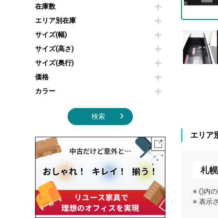
その他OA機器
空気清浄機・加湿器
在庫数
センターテーブル・サイドテーブル
傘立て
電子レンジ
カフェテーブル
食器棚・キッチンキャビネット
エリア別在庫
液晶テレビ・モニター類
ベンチ・スツール
カタログスタンド
サイズ(幅)
エアコン
ソファ
オフィスアクセサリーその他
照明機器
シェルフ
サイズ(高さ)
掃除機
ダストボックス（ゴミ箱）
サイズ(奥行)
季節家電
インテリア家具その他
その他キッチン家電・オフィス家電
価格
カラー
検索
エリア
札
※ ()
※ 表