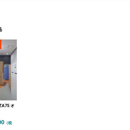
品
ZA75 オ
RA) 上下
00
（税
ビネット