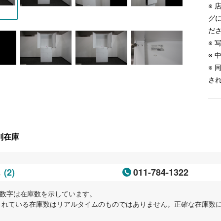
※
グ
だ
※
※
※
さ
別在庫
(2)
011-784-1322
幌
内の数字は在庫数を示しています。
示されている在庫数はリアルタイムのものではありません。正確な在庫数