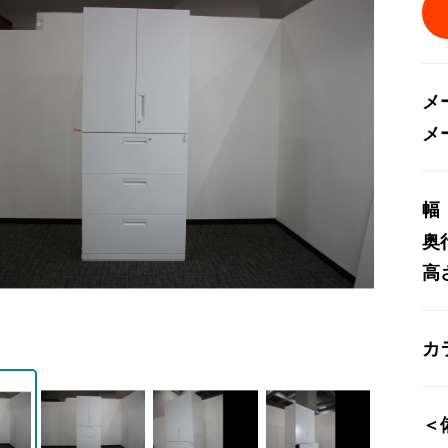
メ
メ
幅
奥
高
カ
＜