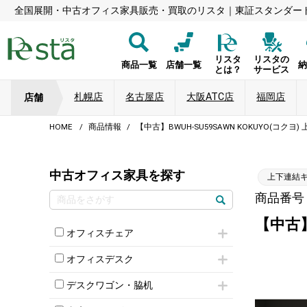
全国展開・中古オフィス家具販売・買取のリスタ｜東証スタンダー
リスタ
リスタの
商品一覧
店舗一覧
とは？
サービス
札幌店
名古屋店
大阪ATC店
福岡店
店舗
HOME
商品情報
【中古】BWUH-SU59SAWN KOKUYO(コク
中古オフィス家具を探す
上下連結
商品番号：8
【中古】
オフィスチェア
肘付きチェア
オフィスデスク
肘無しチェア
片袖机
役員チェア
デスクワゴン・脇机
フリーアドレスデスク（ベンチデスク）
高級チェア（多機能チェア）
インワゴン2段