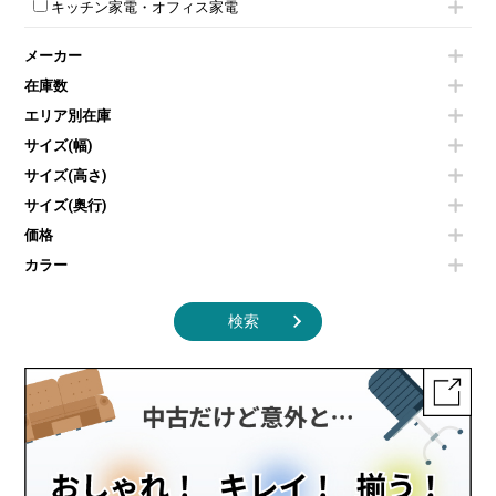
スクリーン
ホワイトボードその他
キッチン家電・オフィス家電
会議テーブルその他
ダイニングチェア
個室ブース
液晶モニター・ディスプレイ
電気ポッド
ダイニングテーブル
耐火金庫
プリンター・コピー機
メーカー
冷蔵庫・洗濯機
カウンターテーブル
コートハンガー・ポールハンガー
その他OA機器
空気清浄機・加湿器
センターテーブル・サイドテーブル
傘立て
在庫数
電子レンジ
カフェテーブル
食器棚・キッチンキャビネット
エリア別在庫
液晶テレビ・モニター類
ベンチ・スツール
カタログスタンド
エアコン
ソファ
サイズ(幅)
オフィスアクセサリーその他
照明機器
シェルフ
サイズ(高さ)
掃除機
ダストボックス（ゴミ箱）
サイズ(奥行)
季節家電
インテリア家具その他
その他キッチン家電・オフィス家電
価格
カラー
検索