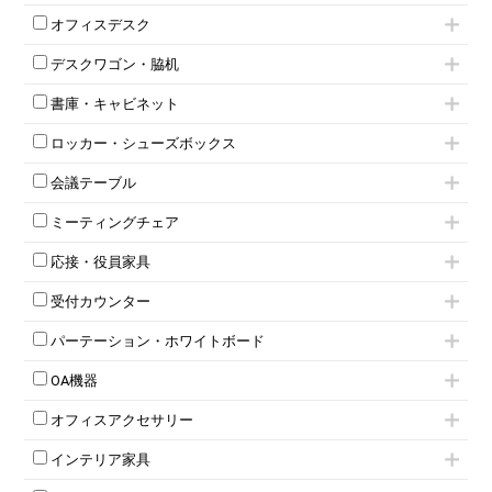
肘付きチェア
オフィスデスク
肘無しチェア
片袖机
役員チェア
デスクワゴン・脇机
フリーアドレスデスク（ベンチデスク）
高級チェア（多機能チェア）
インワゴン2段
昇降デスク
オフィスチェアその他
書庫・キャビネット
インワゴン3段
オフィスデスクその他
ハイキャビネット
脇机
両袖机
ロッカー・シューズボックス
ローキャビネット
ワゴンその他
平机・平デスク
1人用ロッカー
両開きキャビネット
会議テーブル
2人用ロッカー
スチールキャビネット
ミーティングテーブル
3人用ロッカー
上下連結キャビネット
ミーティングチェア
スタッキングテーブル
4人用ロッカー
整理ケース（ペーパーケース）
キャスター付きミーティングチェア
ネスティングテーブル
5人用ロッカー
軽量ラック（スチールラック）
応接・役員家具
スタッキングミーティングチェア
幕板付テーブル
6人用ロッカー
メタルラック
応接セット
テーブル付きミーティングチェア
カウンターテーブル
8人用ロッカー
収納家具その他
受付カウンター
応接ソファ
ネスティングミーティングチェア
キャスター 付きテーブル
パーソナルロッカー
オープン書庫
ハイカウンター
応接チェア
折りたたみミーティングチェア
T字脚テーブル
多人数ロッカー
パーテーション・ホワイトボード
両開書庫
ローカウンター
応接テーブル
丸椅子
大型会議テーブル
シリンダー錠ロッカー
引き違い書庫
パーテーション
ラウンジカウンター
応接・役員家具その他
ハイチェア
会議テーブルW1200～
OA機器
ダイヤル錠ロッカー
ラテラル書庫
自立タイプパーテーション
受付カウンターその他
シェルチェア
会議テーブルW1500～
ボタン錠ロッカー
iPad
パーテーションその他
ミーティングチェアその他
オフィスアクセサリー
会議テーブルW1800～
ダイヤル錠ロッカー
電話機（ビジネスフォン）
脚付ホワイトボード
折りたたみ会議テーブル
シューズロッカー・下駄箱
チェア用台車
シュレッダー
壁掛けホワイトボード
インテリア家具
平行スタックテーブル
ワードローブ・クローゼット
演台・講演台・演説台
プロジェクター
スケジュールボード・行動予定表
ハイテーブル
ロッカーその他
モールドチェア
防音パネル