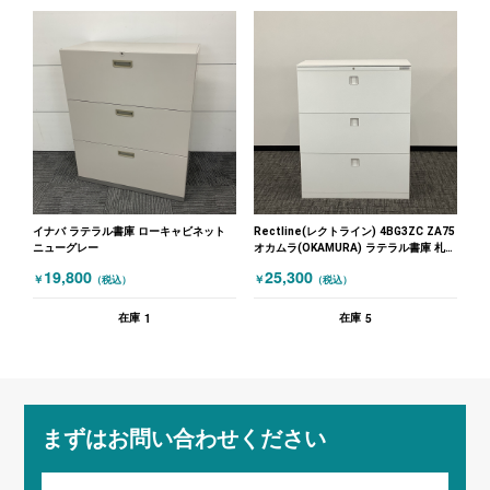
イナバ ラテラル書庫 ローキャビネット
Rectline(レクトライン) 4BG3ZC ZA75
ニューグレー
オカムラ(OKAMURA) ラテラル書庫 札幌
限定品！ ホワイト
19,800
25,300
￥
￥
（税込）
（税込）
1
5
在庫
在庫
まずはお問い合わせください