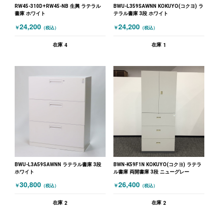
RW45-310D+RW45-NB 生興 ラテラル
BWU-L359SAWNN KOKUYO(コクヨ) ラ
書庫 ホワイト
テラル書庫 3段 ホワイト
24,200
24,200
￥
￥
（税込）
（税込）
4
1
在庫
在庫
BWU-L3A59SAWNN ラテラル書庫 3段
BWN-K59F1N KOKUYO(コクヨ) ラテラ
ホワイト
ル書庫 両開書庫 3段 ニューグレー
30,800
26,400
￥
￥
（税込）
（税込）
2
2
在庫
在庫