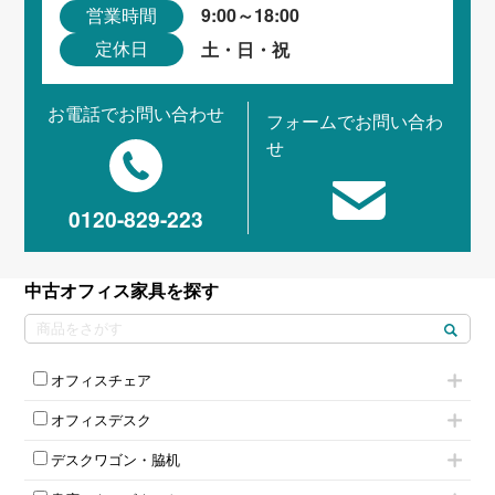
9:00～18:00
営業時間
土・日・祝
定休日
お電話でお問い合わせ
フォームでお問い合わ
せ
0120-829-223
中古オフィス家具を探す
オフィスチェア
肘付きチェア
オフィスデスク
肘無しチェア
片袖机
役員チェア
デスクワゴン・脇机
フリーアドレスデスク（ベンチデスク）
高級チェア（多機能チェア）
インワゴン2段
昇降デスク
オフィスチェアその他