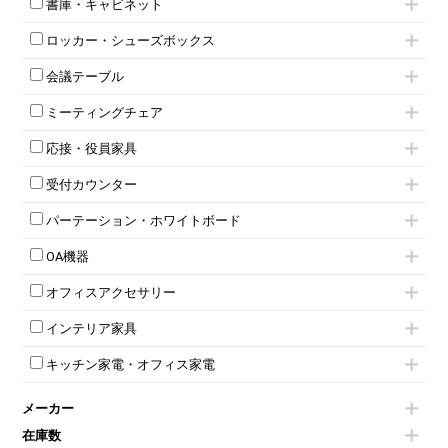
書庫・キャビネット
インワゴン3段
オフィスデスクその他
ハイキャビネット
脇机
両袖机
ロッカー・シューズボックス
ローキャビネット
ワゴンその他
平机・平デスク
1人用ロッカー
両開きキャビネット
会議テーブル
2人用ロッカー
スチールキャビネット
ミーティングテーブル
3人用ロッカー
上下連結キャビネット
ミーティングチェア
スタッキングテーブル
4人用ロッカー
整理ケース（ペーパーケース）
キャスター付きミーティングチェア
ネスティングテーブル
5人用ロッカー
軽量ラック（スチールラック）
応接・役員家具
スタッキングミーティングチェア
幕板付テーブル
6人用ロッカー
メタルラック
応接セット
テーブル付きミーティングチェア
カウンターテーブル
8人用ロッカー
収納家具その他
受付カウンター
応接ソファ
ネスティングミーティングチェア
キャスター 付きテーブル
パーソナルロッカー
オープン書庫
ハイカウンター
応接チェア
折りたたみミーティングチェア
T字脚テーブル
多人数ロッカー
パーテーション・ホワイトボード
両開書庫
ローカウンター
応接テーブル
丸椅子
大型会議テーブル
シリンダー錠ロッカー
引き違い書庫
パーテーション
ラウンジカウンター
応接・役員家具その他
ハイチェア
会議テーブルW1200～
OA機器
ダイヤル錠ロッカー
ラテラル書庫
自立タイプパーテーション
受付カウンターその他
シェルチェア
会議テーブルW1500～
ボタン錠ロッカー
iPad
パーテーションその他
ミーティングチェアその他
オフィスアクセサリー
会議テーブルW1800～
ダイヤル錠ロッカー
電話機（ビジネスフォン）
脚付ホワイトボード
折りたたみ会議テーブル
シューズロッカー・下駄箱
チェア用台車
シュレッダー
壁掛けホワイトボード
インテリア家具
平行スタックテーブル
ワードローブ・クローゼット
演台・講演台・演説台
プロジェクター
スケジュールボード・行動予定表
ハイテーブル
ロッカーその他
モールドチェア
防音パネル
スクリーン
ホワイトボードその他
キッチン家電・オフィス家電
会議テーブルその他
ダイニングチェア
個室ブース
液晶モニター・ディスプレイ
電気ポッド
ダイニングテーブル
耐火金庫
プリンター・コピー機
メーカー
冷蔵庫・洗濯機
カウンターテーブル
コートハンガー・ポールハンガー
その他OA機器
空気清浄機・加湿器
センターテーブル・サイドテーブル
傘立て
在庫数