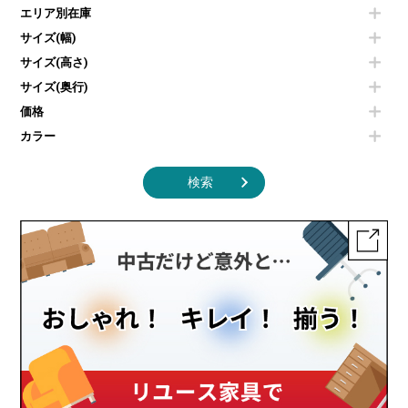
電子レンジ
カフェテーブル
食器棚・キッチンキャビネット
エリア別在庫
液晶テレビ・モニター類
ベンチ・スツール
カタログスタンド
エアコン
ソファ
サイズ(幅)
オフィスアクセサリーその他
照明機器
シェルフ
サイズ(高さ)
掃除機
ダストボックス（ゴミ箱）
サイズ(奥行)
季節家電
インテリア家具その他
その他キッチン家電・オフィス家電
価格
カラー
検索