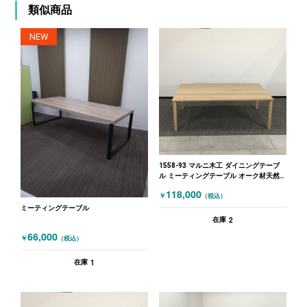
類似商品
NEW
1558-93 マルニ木工 ダイニングテーブ
ル ミーティングテーブル オーク材天然
木 W2200×D1400×H750 木目（ナチュラ
118,000
￥
（税込）
ル）
ミーティングテーブル
2
在庫
66,000
￥
（税込）
1
在庫