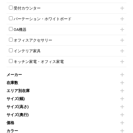
スタッキングミーティングチェア
幕板付テーブル
6人用ロッカー
メタルラック
応接セット
テーブル付きミーティングチェア
カウンターテーブル
8人用ロッカー
収納家具その他
受付カウンター
応接ソファ
ネスティングミーティングチェア
キャスター 付きテーブル
パーソナルロッカー
オープン書庫
ハイカウンター
応接チェア
折りたたみミーティングチェア
T字脚テーブル
多人数ロッカー
パーテーション・ホワイトボード
両開書庫
ローカウンター
応接テーブル
丸椅子
大型会議テーブル
シリンダー錠ロッカー
引き違い書庫
パーテーション
ラウンジカウンター
応接・役員家具その他
ハイチェア
会議テーブルW1200～
OA機器
ダイヤル錠ロッカー
ラテラル書庫
自立タイプパーテーション
受付カウンターその他
シェルチェア
会議テーブルW1500～
ボタン錠ロッカー
iPad
パーテーションその他
ミーティングチェアその他
オフィスアクセサリー
会議テーブルW1800～
ダイヤル錠ロッカー
電話機（ビジネスフォン）
脚付ホワイトボード
折りたたみ会議テーブル
シューズロッカー・下駄箱
チェア用台車
シュレッダー
壁掛けホワイトボード
インテリア家具
平行スタックテーブル
ワードローブ・クローゼット
演台・講演台・演説台
プロジェクター
スケジュールボード・行動予定表
ハイテーブル
ロッカーその他
モールドチェア
防音パネル
スクリーン
ホワイトボードその他
キッチン家電・オフィス家電
会議テーブルその他
ダイニングチェア
個室ブース
液晶モニター・ディスプレイ
電気ポッド
ダイニングテーブル
耐火金庫
プリンター・コピー機
メーカー
冷蔵庫・洗濯機
カウンターテーブル
コートハンガー・ポールハンガー
その他OA機器
空気清浄機・加湿器
センターテーブル・サイドテーブル
傘立て
在庫数
電子レンジ
カフェテーブル
食器棚・キッチンキャビネット
エリア別在庫
液晶テレビ・モニター類
ベンチ・スツール
カタログスタンド
エアコン
ソファ
サイズ(幅)
オフィスアクセサリーその他
照明機器
シェルフ
サイズ(高さ)
掃除機
ダストボックス（ゴミ箱）
サイズ(奥行)
季節家電
インテリア家具その他
その他キッチン家電・オフィス家電
価格
カラー