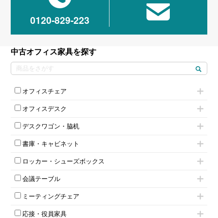
0120-829-223
中古オフィス家具を探す
オフィスチェア
肘付きチェア
オフィスデスク
肘無しチェア
片袖机
役員チェア
デスクワゴン・脇机
フリーアドレスデスク（ベンチデスク）
高級チェア（多機能チェア）
インワゴン2段
昇降デスク
オフィスチェアその他
書庫・キャビネット
インワゴン3段
オフィスデスクその他
ハイキャビネット
脇机
両袖机
ロッカー・シューズボックス
ローキャビネット
ワゴンその他
平机・平デスク
1人用ロッカー
両開きキャビネット
会議テーブル
2人用ロッカー
スチールキャビネット
ミーティングテーブル
3人用ロッカー
上下連結キャビネット
ミーティングチェア
スタッキングテーブル
4人用ロッカー
整理ケース（ペーパーケース）
キャスター付きミーティングチェア
ネスティングテーブル
5人用ロッカー
軽量ラック（スチールラック）
応接・役員家具