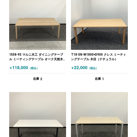
1558-93 マルニ木工 ダイニングテーブ
T18-5N-W1800×D900 クレス ミーティ
ル ミーティングテーブル オーク天然木
ングテーブル 木目（ナチュラル）
W2200×D1400×H730 木目（ナチュラ
118,000
22,000
￥
￥
（税込）
（税込）
ル）
2
1
在庫
在庫