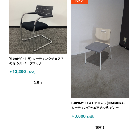
NEW
Vitra(ヴィトラ) ミーティングチェアそ
の他 シルバー ブラック
13,200
￥
（税込）
1
在庫
L409AW FXW1 オカムラ(OKAMURA)
ミーティングチェアその他 グレー
8,800
￥
（税込）
3
在庫