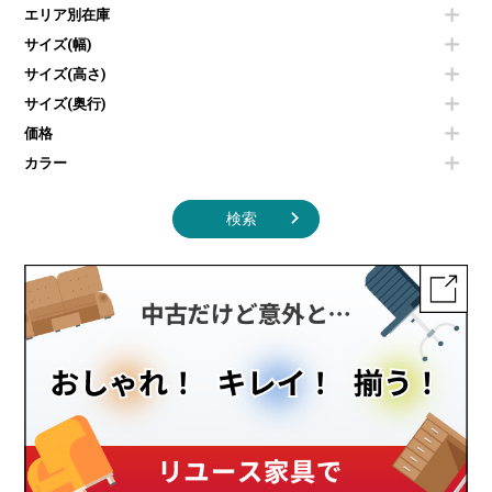
カフェテーブル
食器棚・キッチンキャビネット
エリア別在庫
液晶テレビ・モニター類
ベンチ・スツール
カタログスタンド
エアコン
ソファ
サイズ(幅)
オフィスアクセサリーその他
照明機器
シェルフ
サイズ(高さ)
掃除機
ダストボックス（ゴミ箱）
サイズ(奥行)
季節家電
インテリア家具その他
その他キッチン家電・オフィス家電
価格
カラー
検索