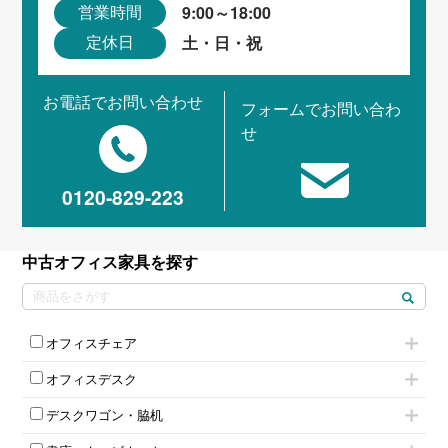
9:00～18:00
営業時間
土・日・祝
定休日
お電話でお問い合わせ
フォームでお問い合わ
せ
0120-829-223
中古オフィス家具を探す
オフィスチェア
肘付きチェア
オフィスデスク
肘無しチェア
片袖机
役員チェア
デスクワゴン・脇机
フリーアドレスデスク（ベンチデスク）
高級チェア（多機能チェア）
インワゴン2段
昇降デスク
オフィスチェアその他