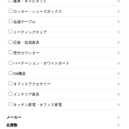
書庫・キャビネット
インワゴン3段
オフィスデスクその他
ハイキャビネット
脇机
両袖机
ロッカー・シューズボックス
ローキャビネット
ワゴンその他
平机・平デスク
1人用ロッカー
両開きキャビネット
会議テーブル
2人用ロッカー
スチールキャビネット
ミーティングテーブル
3人用ロッカー
上下連結キャビネット
ミーティングチェア
スタッキングテーブル
4人用ロッカー
整理ケース（ペーパーケース）
キャスター付きミーティングチェア
ネスティングテーブル
5人用ロッカー
軽量ラック（スチールラック）
応接・役員家具
スタッキングミーティングチェア
幕板付テーブル
6人用ロッカー
メタルラック
応接セット
テーブル付きミーティングチェア
カウンターテーブル
8人用ロッカー
収納家具その他
受付カウンター
応接ソファ
ネスティングミーティングチェア
キャスター 付きテーブル
パーソナルロッカー
オープン書庫
ハイカウンター
応接チェア
折りたたみミーティングチェア
T字脚テーブル
多人数ロッカー
パーテーション・ホワイトボード
両開書庫
ローカウンター
応接テーブル
丸椅子
大型会議テーブル
シリンダー錠ロッカー
引き違い書庫
パーテーション
ラウンジカウンター
応接・役員家具その他
ハイチェア
会議テーブルW1200～
OA機器
ダイヤル錠ロッカー
ラテラル書庫
自立タイプパーテーション
受付カウンターその他
シェルチェア
会議テーブルW1500～
ボタン錠ロッカー
iPad
パーテーションその他
ミーティングチェアその他
オフィスアクセサリー
会議テーブルW1800～
ダイヤル錠ロッカー
電話機（ビジネスフォン）
脚付ホワイトボード
折りたたみ会議テーブル
シューズロッカー・下駄箱
チェア用台車
シュレッダー
壁掛けホワイトボード
インテリア家具
平行スタックテーブル
ワードローブ・クローゼット
演台・講演台・演説台
プロジェクター
スケジュールボード・行動予定表
ハイテーブル
ロッカーその他
モールドチェア
防音パネル
スクリーン
ホワイトボードその他
キッチン家電・オフィス家電
会議テーブルその他
ダイニングチェア
個室ブース
液晶モニター・ディスプレイ
電気ポッド
ダイニングテーブル
耐火金庫
プリンター・コピー機
メーカー
冷蔵庫・洗濯機
カウンターテーブル
コートハンガー・ポールハンガー
その他OA機器
空気清浄機・加湿器
センターテーブル・サイドテーブル
傘立て
在庫数
電子レンジ