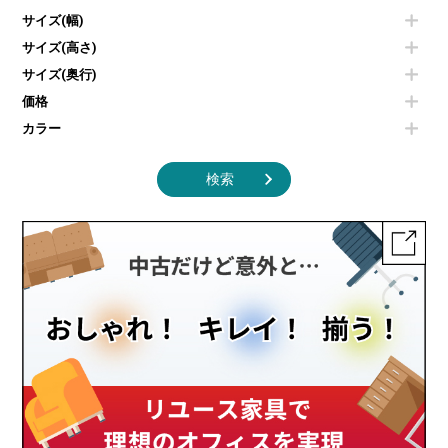
ベンチ・スツール
カタログスタンド
エアコン
ソファ
サイズ(幅)
オフィスアクセサリーその他
照明機器
シェルフ
サイズ(高さ)
掃除機
ダストボックス（ゴミ箱）
サイズ(奥行)
季節家電
インテリア家具その他
その他キッチン家電・オフィス家電
価格
カラー
検索