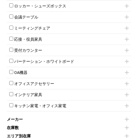
ハイキャビネット
脇机
両袖机
ロッカー・シューズボックス
ローキャビネット
ワゴンその他
平机・平デスク
1人用ロッカー
両開きキャビネット
会議テーブル
2人用ロッカー
スチールキャビネット
ミーティングテーブル
3人用ロッカー
上下連結キャビネット
ミーティングチェア
スタッキングテーブル
4人用ロッカー
整理ケース（ペーパーケース）
キャスター付きミーティングチェア
ネスティングテーブル
5人用ロッカー
軽量ラック（スチールラック）
応接・役員家具
スタッキングミーティングチェア
幕板付テーブル
6人用ロッカー
メタルラック
応接セット
テーブル付きミーティングチェア
カウンターテーブル
8人用ロッカー
収納家具その他
受付カウンター
応接ソファ
ネスティングミーティングチェア
キャスター 付きテーブル
パーソナルロッカー
オープン書庫
ハイカウンター
応接チェア
折りたたみミーティングチェア
T字脚テーブル
多人数ロッカー
パーテーション・ホワイトボード
両開書庫
ローカウンター
応接テーブル
丸椅子
大型会議テーブル
シリンダー錠ロッカー
引き違い書庫
パーテーション
ラウンジカウンター
応接・役員家具その他
ハイチェア
会議テーブルW1200～
OA機器
ダイヤル錠ロッカー
ラテラル書庫
自立タイプパーテーション
受付カウンターその他
シェルチェア
会議テーブルW1500～
ボタン錠ロッカー
iPad
パーテーションその他
ミーティングチェアその他
オフィスアクセサリー
会議テーブルW1800～
ダイヤル錠ロッカー
電話機（ビジネスフォン）
脚付ホワイトボード
折りたたみ会議テーブル
シューズロッカー・下駄箱
チェア用台車
シュレッダー
壁掛けホワイトボード
インテリア家具
平行スタックテーブル
ワードローブ・クローゼット
演台・講演台・演説台
プロジェクター
スケジュールボード・行動予定表
ハイテーブル
ロッカーその他
モールドチェア
防音パネル
スクリーン
ホワイトボードその他
キッチン家電・オフィス家電
会議テーブルその他
ダイニングチェア
個室ブース
液晶モニター・ディスプレイ
電気ポッド
ダイニングテーブル
耐火金庫
プリンター・コピー機
メーカー
冷蔵庫・洗濯機
カウンターテーブル
コートハンガー・ポールハンガー
その他OA機器
空気清浄機・加湿器
センターテーブル・サイドテーブル
傘立て
在庫数
電子レンジ
カフェテーブル
食器棚・キッチンキャビネット
エリア別在庫
液晶テレビ・モニター類