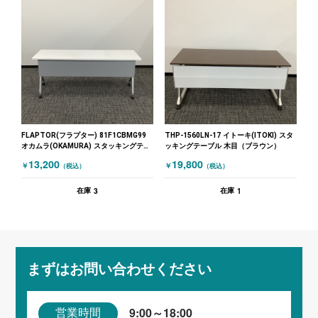
FLAPTOR(フラプター) 81F1CBMG99
THP-1560LN-17 イトーキ(ITOKI) スタ
オカムラ(OKAMURA) スタッキングテー
ッキングテーブル 木目（ブラウン）
ブル ホワイト
13,200
19,800
￥
￥
（税込）
（税込）
3
1
在庫
在庫
まずはお問い合わせください
9:00～18:00
営業時間