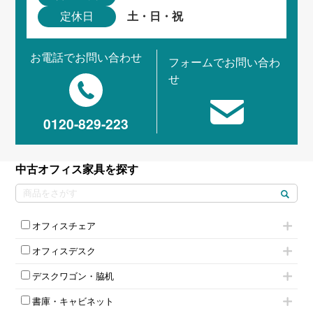
土・日・祝
定休日
お電話でお問い合わせ
フォームでお問い合わ
せ
0120-829-223
中古オフィス家具を探す
オフィスチェア
肘付きチェア
オフィスデスク
肘無しチェア
片袖机
役員チェア
デスクワゴン・脇机
フリーアドレスデスク（ベンチデスク）
高級チェア（多機能チェア）
インワゴン2段
昇降デスク
オフィスチェアその他
書庫・キャビネット
インワゴン3段
オフィスデスクその他