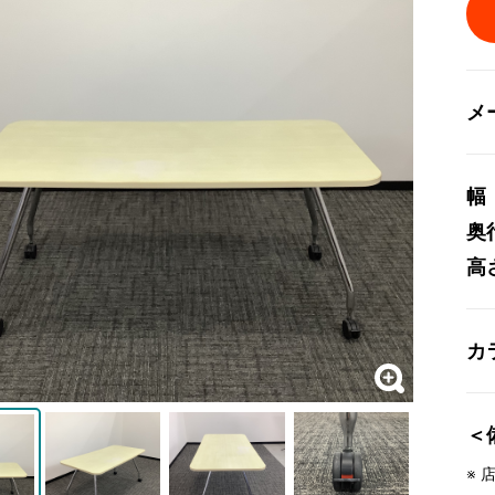
メ
幅
奥
高
カ
＜
※