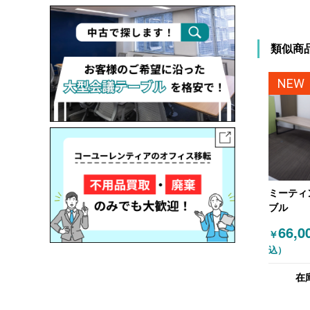
類似商
NEW
ミーティ
ブル
66,0
￥
込）
在