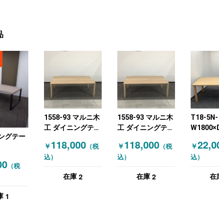
品
1558-93 マルニ木
1558-93 マルニ木
T18-5N-
工 ダイニングテー
工 ダイニングテー
W1800×
ングテー
ブル ミーティング
ブル ミーティング
レス ミ
118,000
118,000
22,0
￥
￥
￥
（税
（税
テーブル オーク材
テーブル オーク天
テーブル
込）
込）
込）
天然木
然木
チュラル
00
（税
W2200×D1400×H750
W2200×D1400×H730
2
2
在庫
在庫
在
木目（ナチュラ
木目（ナチュラ
ル）
ル）
1
庫