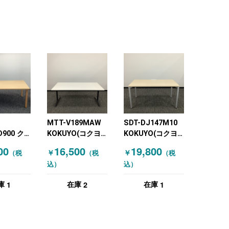
MTT-V189MAW
SDT-DJ147M10
D900 ク
KOKUYO(コクヨ)
KOKUYO(コクヨ)
ーティング
ミーティングテー
ミーティングテー
00
16,500
19,800
￥
￥
（税
（税
（税
 木目（ナ
ブル ビエナ
ブル W1400 グレ
込）
込）
）
W1800 天板フラ
ー 木目（ナチュラ
ップ式 ホワイト
ル）
1
2
1
庫
在庫
在庫