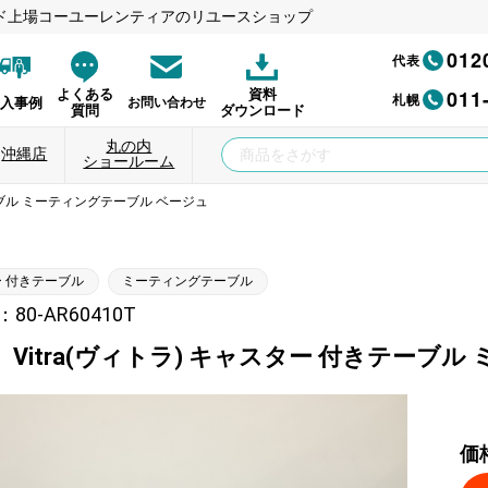
ド上場コーユーレンティアのリユースショップ
012
代表
011
よくある
資料
札幌
納入事例
お問い合わせ
質問
ダウンロード
丸の内
沖縄店
ショールーム
テーブル ミーティングテーブル ベージュ
 付きテーブル
ミーティングテーブル
0-AR60410T
Vitra(ヴィトラ) キャスター 付きテーブ
価