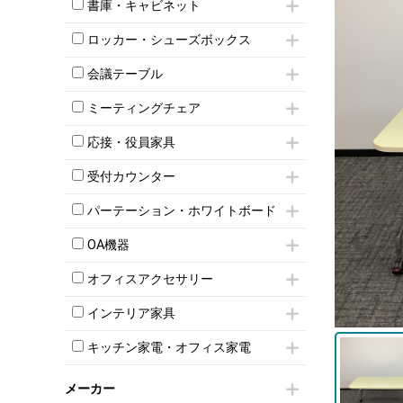
昇降デスク
オフィスチェアその他
書庫・キャビネット
インワゴン3段
オフィスデスクその他
ハイキャビネット
脇机
両袖机
ロッカー・シューズボックス
ローキャビネット
ワゴンその他
平机・平デスク
1人用ロッカー
両開きキャビネット
会議テーブル
2人用ロッカー
スチールキャビネット
ミーティングテーブル
3人用ロッカー
上下連結キャビネット
ミーティングチェア
スタッキングテーブル
4人用ロッカー
整理ケース（ペーパーケース）
キャスター付きミーティングチェア
ネスティングテーブル
5人用ロッカー
応接・役員家具
軽量ラック（スチールラック）
スタッキングミーティングチェア
幕板付テーブル
6人用ロッカー
メタルラック
応接セット
テーブル付きミーティングチェア
カウンターテーブル
受付カウンター
8人用ロッカー
収納家具その他
応接ソファ
ネスティングミーティングチェア
キャスター 付きテーブル
パーソナルロッカー
オープン書庫
ハイカウンター
応接チェア
折りたたみミーティングチェア
パーテーション・ホワイトボード
T字脚テーブル
多人数ロッカー
両開書庫
ローカウンター
応接テーブル
丸椅子
大型会議テーブル
シリンダー錠ロッカー
パーテーション
引き違い書庫
ラウンジカウンター
応接・役員家具その他
OA機器
ハイチェア
会議テーブルW1200～
ダイヤル錠ロッカー
自立タイプパーテーション
ラテラル書庫
受付カウンターその他
シェルチェア
会議テーブルW1500～
iPad
ボタン錠ロッカー
パーテーションその他
オフィスアクセサリー
ミーティングチェアその他
会議テーブルW1800～
電話機（ビジネスフォン）
ダイヤル錠ロッカー
脚付ホワイトボード
チェア用台車
折りたたみ会議テーブル
シュレッダー
シューズロッカー・下駄箱
壁掛けホワイトボード
インテリア家具
演台・講演台・演説台
平行スタックテーブル
プロジェクター
ワードローブ・クローゼット
スケジュールボード・行動予定表
モールドチェア
防音パネル
ハイテーブル
スクリーン
キッチン家電・オフィス家電
ロッカーその他
ホワイトボードその他
ダイニングチェア
個室ブース
会議テーブルその他
液晶モニター・ディスプレイ
電気ポッド
ダイニングテーブル
耐火金庫
プリンター・コピー機
メーカー
冷蔵庫・洗濯機
カウンターテーブル
コートハンガー・ポールハンガー