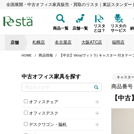
全国展開・中古オフィス家具販売・買取のリスタ｜東証スタンダー
リスタ
リスタの
商品一覧
店舗一覧
とは？
サービス
札幌店
名古屋店
大阪ATC店
福岡店
店舗
HOME
商品情報
【中古】Vitra(ヴィトラ) キャスター 付き
中古オフィス家具を探す
キャスター
商品番号：8
【中古】
オフィスチェア
肘付きチェア
オフィスデスク
肘無しチェア
片袖机
役員チェア
デスクワゴン・脇机
フリーアドレスデスク（ベンチデスク）
高級チェア（多機能チェア）
インワゴン2段