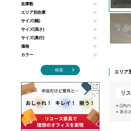
その他OA機器
空気清浄機・加湿器
在庫数
センターテーブル・サイドテーブル
傘立て
電子レンジ
カフェテーブル
食器棚・キッチンキャビネット
エリア別在庫
液晶テレビ・モニター類
ベンチ・スツール
カタログスタンド
サイズ(幅)
エアコン
ソファ
オフィスアクセサリーその他
照明機器
シェルフ
サイズ(高さ)
掃除機
ダストボックス（ゴミ箱）
サイズ(奥行)
季節家電
インテリア家具その他
その他キッチン家電・オフィス家電
価格
カラー
検索
エリア
リス
※ ()
※ 表