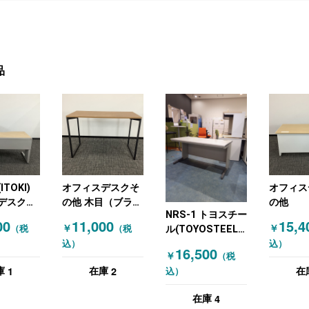
品
TOKI)
オフィスデスクそ
オフィス
デスクそ
の他 木目（ブラウ
の他
NRS-1 トヨスチー
机・平デス
ン）
00
11,000
15,4
￥
￥
（税
（税
ル(TOYOSTEEL)
 木目
オフィスデスク オ
込）
込）
ラル）
16,500
￥
（税
フィスデスクその
1
2
庫
在庫
在
込）
他 平机・平デスク
ニューグレー
4
在庫