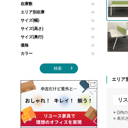
その他OA機器
空気清浄機・加湿器
在庫数
センターテーブル・サイドテーブル
傘立て
電子レンジ
カフェテーブル
食器棚・キッチンキャビネット
エリア別在庫
液晶テレビ・モニター類
ベンチ・スツール
カタログスタンド
サイズ(幅)
エアコン
ソファ
オフィスアクセサリーその他
照明機器
シェルフ
サイズ(高さ)
掃除機
ダストボックス（ゴミ箱）
サイズ(奥行)
季節家電
インテリア家具その他
その他キッチン家電・オフィス家電
価格
カラー
検索
エリア
リス
※ ()
※ 表