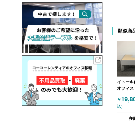
類似商
イトーキ(I
オフィス
の他 平
19,8
￥
ク グレー
込）
（ナチュ
在