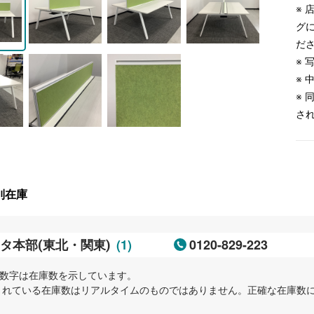
※
グ
だ
※
※
※
さ
別在庫
(1)
0120-829-223
タ本部(東北・関東)
内の数字は在庫数を示しています。
示されている在庫数はリアルタイムのものではありません。正確な在庫数