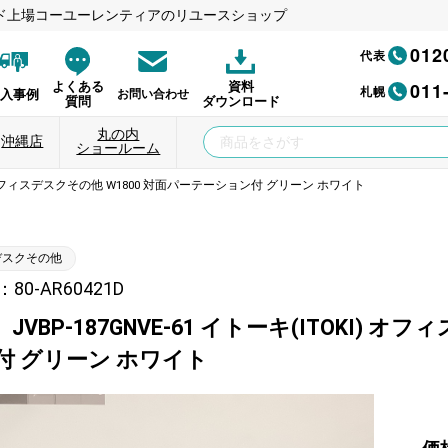
ド上場コーユーレンティアのリユースショップ
012
代表
011
よくある
資料
札幌
納入事例
お問い合わせ
質問
ダウンロード
丸の内
沖縄店
ショールーム
KI) オフィスデスクその他 W1800 対面パーテーション付 グリーン ホワイト
デスクその他
0-AR60421D
JVBP-187GNVE-61 イトーキ(ITOKI) 
付 グリーン ホワイト