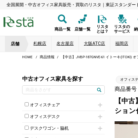
全国展開・中古オフィス家具販売・買取のリスタ｜東証スタンダー
リスタ
リスタの
商品一覧
店舗一覧
とは？
サービス
札幌店
名古屋店
大阪ATC店
福岡店
店舗
HOME
商品情報
【中古】JVBP-187GNVE-61 イトーキ(ITO
中古オフィス家具を探す
オフィス
商品番号：8
【中古】
オフィスチェア
ション
肘付きチェア
オフィスデスク
肘無しチェア
片袖机
役員チェア
デスクワゴン・脇机
フリーアドレスデスク（ベンチデスク）
高級チェア（多機能チェア）
インワゴン2段