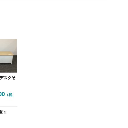
デスクそ
00
（税
1
庫