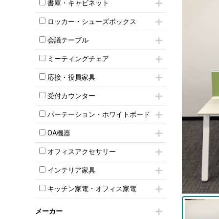
昇降デスク
オフィスチェアその他
書庫・キャビネット
インワゴン3段
オフィスデスクその他
ハイキャビネット
脇机
両袖机
ロッカー・シューズボックス
ローキャビネット
ワゴンその他
平机・平デスク
1人用ロッカー
両開きキャビネット
会議テーブル
2人用ロッカー
スチールキャビネット
ミーティングテーブル
3人用ロッカー
上下連結キャビネット
ミーティングチェア
スタッキングテーブル
4人用ロッカー
整理ケース（ペーパーケース）
キャスター付きミーティングチェア
ネスティングテーブル
5人用ロッカー
応接・役員家具
軽量ラック（スチールラック）
スタッキングミーティングチェア
幕板付テーブル
6人用ロッカー
メタルラック
応接セット
テーブル付きミーティングチェア
カウンターテーブル
受付カウンター
8人用ロッカー
収納家具その他
応接ソファ
ネスティングミーティングチェア
キャスター 付きテーブル
パーソナルロッカー
オープン書庫
ハイカウンター
応接チェア
折りたたみミーティングチェア
パーテーション・ホワイトボード
T字脚テーブル
多人数ロッカー
両開書庫
ローカウンター
応接テーブル
丸椅子
大型会議テーブル
シリンダー錠ロッカー
パーテーション
引き違い書庫
ラウンジカウンター
応接・役員家具その他
OA機器
ハイチェア
会議テーブルW1200～
ダイヤル錠ロッカー
自立タイプパーテーション
ラテラル書庫
受付カウンターその他
シェルチェア
会議テーブルW1500～
iPad
ボタン錠ロッカー
パーテーションその他
オフィスアクセサリー
ミーティングチェアその他
会議テーブルW1800～
電話機（ビジネスフォン）
ダイヤル錠ロッカー
脚付ホワイトボード
チェア用台車
折りたたみ会議テーブル
シュレッダー
シューズロッカー・下駄箱
壁掛けホワイトボード
インテリア家具
演台・講演台・演説台
平行スタックテーブル
プロジェクター
ワードローブ・クローゼット
スケジュールボード・行動予定表
モールドチェア
防音パネル
ハイテーブル
スクリーン
キッチン家電・オフィス家電
ロッカーその他
ホワイトボードその他
ダイニングチェア
個室ブース
会議テーブルその他
液晶モニター・ディスプレイ
電気ポッド
ダイニングテーブル
耐火金庫
プリンター・コピー機
メーカー
冷蔵庫・洗濯機
カウンターテーブル
コートハンガー・ポールハンガー