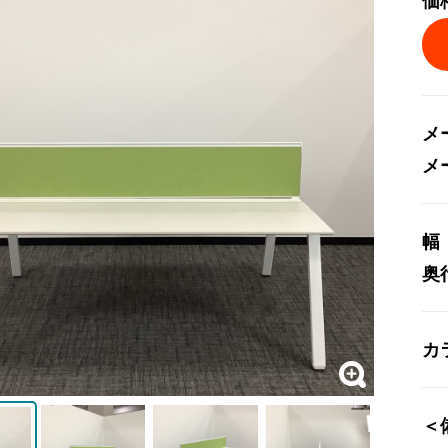
価
メ
メ
幅
奥
カ
＜