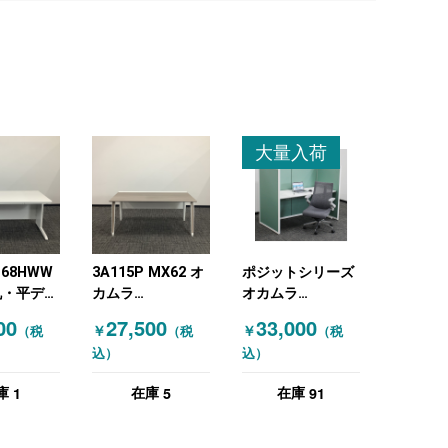
大量入荷
168HWW
3A115P MX62 オ
ポジットシリーズ
机・平デス
カムラ
オカムラ
イト
(OKAMURA) 平
(OKAMURA) パー
00
27,500
33,000
￥
￥
（税
（税
（税
机・平デスク
テーション 平机・
込）
込）
W1600 一部脚の
平デスク デスク
グラつきあり ホワ
W1600・パーテー
1
5
91
庫
在庫
在庫
イト 木目（ブラウ
ションセット 1人
ン）
用 幅1600 高さ
1300 ポジットシ