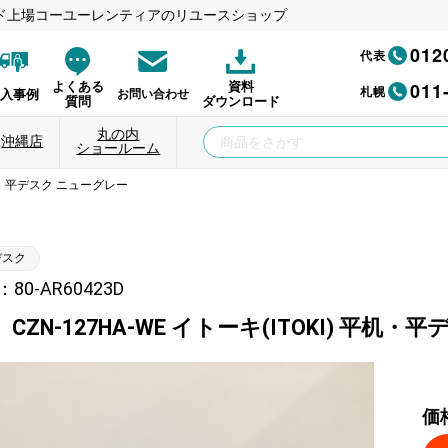
ド上場コーユーレンティアのリユースショップ
012
代表
011
よくある
資料
札幌
納入事例
お問い合わせ
質問
ダウンロード
丸の内
沖縄店
ショールーム
 平机・平デスク ニューグレー
デスク
0-AR60423D
CZN-127HA-WE イトーキ(ITOKI) 平机
価