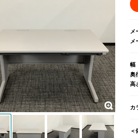
メ
メ
幅
奥
高
カ
＜