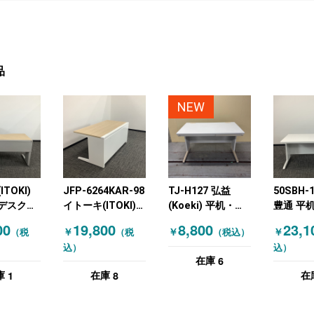
品
NEW
TOKI)
JFP-6264KAR-98
TJ-H127 弘益
50SBH-
デスクそ
イトーキ(ITOKI)
(Koeki) 平机・平
豊通 平
机・平デス
オフィスデスク 平
デスク W1200
ク ホワ
00
19,800
8,800
23,1
￥
￥
￥
（税
（税
（税込）
 木目
机・平デスク ホワ
込）
込）
ラル）
イト 木目（ナチュ
6
在庫
ラル）
1
8
庫
在庫
在