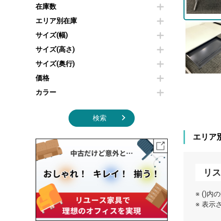
その他OA機器
空気清浄機・加湿器
在庫数
センターテーブル・サイドテーブル
傘立て
電子レンジ
カフェテーブル
食器棚・キッチンキャビネット
エリア別在庫
液晶テレビ・モニター類
ベンチ・スツール
カタログスタンド
サイズ(幅)
エアコン
ソファ
オフィスアクセサリーその他
照明機器
シェルフ
サイズ(高さ)
掃除機
ダストボックス（ゴミ箱）
サイズ(奥行)
季節家電
インテリア家具その他
その他キッチン家電・オフィス家電
価格
カラー
検索
エリア
リス
※ ()
※ 表