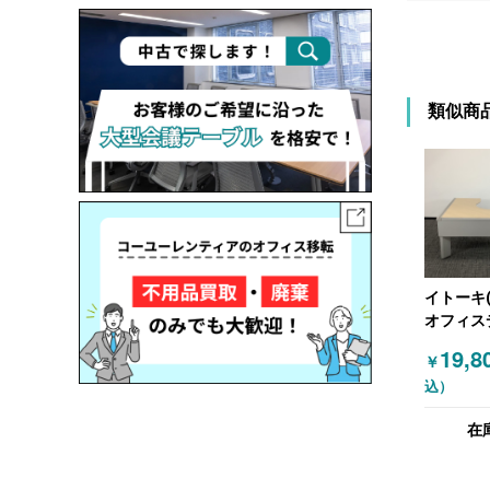
類似商
イトーキ(I
オフィス
の他 平
19,8
￥
ク グレー
込）
（ナチュ
在