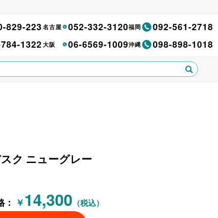
0-829-223
052-332-3120
092-561-2718
名古屋
福岡
-784-1322
06-6569-1009
098-898-1018
大阪
沖縄
・平デスク ニューグレー
14,300
格：
￥
（税込）