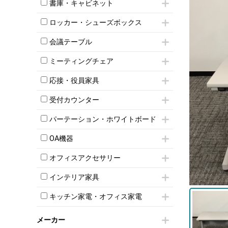
昇降デスク
オフィスチェアその他
書庫・キャビネット
インワゴン3段
オフィスデスクその他
ハイキャビネット
脇机
両袖机
ロッカー・シューズボックス
ローキャビネット
ワゴンその他
平机・平デスク
1人用ロッカー
両開きキャビネット
会議テーブル
2人用ロッカー
スチールキャビネット
ミーティングテーブル
3人用ロッカー
上下連結キャビネット
ミーティングチェア
スタッキングテーブル
4人用ロッカー
整理ケース（ペーパーケース）
キャスター付きミーティングチェア
ネスティングテーブル
5人用ロッカー
応接・役員家具
軽量ラック（スチールラック）
スタッキングミーティングチェア
幕板付テーブル
6人用ロッカー
メタルラック
応接セット
テーブル付きミーティングチェア
カウンターテーブル
受付カウンター
8人用ロッカー
収納家具その他
応接ソファ
ネスティングミーティングチェア
キャスター 付きテーブル
パーソナルロッカー
オープン書庫
ハイカウンター
応接チェア
折りたたみミーティングチェア
パーテーション・ホワイトボード
T字脚テーブル
多人数ロッカー
両開書庫
ローカウンター
応接テーブル
丸椅子
大型会議テーブル
シリンダー錠ロッカー
パーテーション
引き違い書庫
ラウンジカウンター
応接・役員家具その他
OA機器
ハイチェア
会議テーブルW1200～
ダイヤル錠ロッカー
自立タイプパーテーション
ラテラル書庫
受付カウンターその他
シェルチェア
会議テーブルW1500～
iPad
ボタン錠ロッカー
パーテーションその他
オフィスアクセサリー
ミーティングチェアその他
会議テーブルW1800～
電話機（ビジネスフォン）
ダイヤル錠ロッカー
脚付ホワイトボード
チェア用台車
折りたたみ会議テーブル
シュレッダー
シューズロッカー・下駄箱
壁掛けホワイトボード
インテリア家具
演台・講演台・演説台
平行スタックテーブル
プロジェクター
ワードローブ・クローゼット
スケジュールボード・行動予定表
モールドチェア
防音パネル
ハイテーブル
スクリーン
キッチン家電・オフィス家電
ロッカーその他
ホワイトボードその他
ダイニングチェア
個室ブース
会議テーブルその他
液晶モニター・ディスプレイ
電気ポッド
ダイニングテーブル
耐火金庫
プリンター・コピー機
メーカー
冷蔵庫・洗濯機
カウンターテーブル
コートハンガー・ポールハンガー