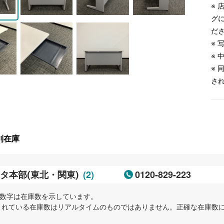
※
グ
だ
※
※
※
さ
別在庫
(2)
0120-829-223
タ本部(東北・関東)
内の数字は在庫数を示しています。
示されている在庫数はリアルタイムのものではありません。正確な在庫数