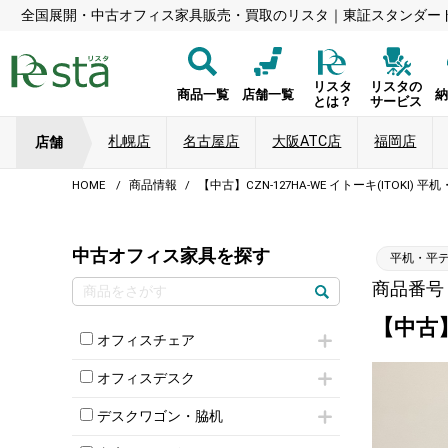
全国展開・中古オフィス家具販売・買取のリスタ｜東証スタンダー
リスタ
リスタの
商品一覧
店舗一覧
とは？
サービス
札幌店
名古屋店
大阪ATC店
福岡店
店舗
HOME
商品情報
【中古】CZN-127HA-WE イトーキ(ITOKI)
中古オフィス家具を探す
平机・平
商品番号：8
【中古】
オフィスチェア
肘付きチェア
オフィスデスク
肘無しチェア
片袖机
役員チェア
デスクワゴン・脇机
フリーアドレスデスク（ベンチデスク）
高級チェア（多機能チェア）
インワゴン2段