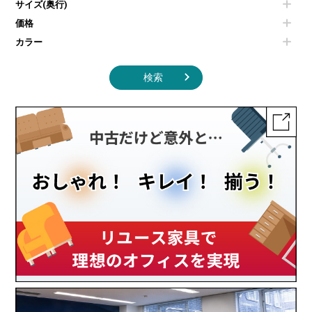
サイズ(奥行)
季節家電
インテリア家具その他
その他キッチン家電・オフィス家電
価格
カラー
検索