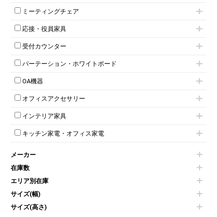
ミーティングテーブル
3人用ロッカー
上下連結キャビネット
ミーティングチェア
スタッキングテーブル
4人用ロッカー
整理ケース（ペーパーケース）
キャスター付きミーティングチェア
ネスティングテーブル
5人用ロッカー
軽量ラック（スチールラック）
応接・役員家具
スタッキングミーティングチェア
幕板付テーブル
6人用ロッカー
メタルラック
応接セット
テーブル付きミーティングチェア
カウンターテーブル
8人用ロッカー
収納家具その他
受付カウンター
応接ソファ
ネスティングミーティングチェア
キャスター 付きテーブル
パーソナルロッカー
オープン書庫
ハイカウンター
応接チェア
折りたたみミーティングチェア
T字脚テーブル
多人数ロッカー
パーテーション・ホワイトボード
両開書庫
ローカウンター
応接テーブル
丸椅子
大型会議テーブル
シリンダー錠ロッカー
引き違い書庫
パーテーション
ラウンジカウンター
応接・役員家具その他
ハイチェア
会議テーブルW1200～
OA機器
ダイヤル錠ロッカー
ラテラル書庫
自立タイプパーテーション
受付カウンターその他
シェルチェア
会議テーブルW1500～
ボタン錠ロッカー
iPad
パーテーションその他
ミーティングチェアその他
オフィスアクセサリー
会議テーブルW1800～
ダイヤル錠ロッカー
電話機（ビジネスフォン）
脚付ホワイトボード
折りたたみ会議テーブル
シューズロッカー・下駄箱
チェア用台車
シュレッダー
壁掛けホワイトボード
インテリア家具
平行スタックテーブル
ワードローブ・クローゼット
演台・講演台・演説台
プロジェクター
スケジュールボード・行動予定表
ハイテーブル
ロッカーその他
モールドチェア
防音パネル
スクリーン
ホワイトボードその他
キッチン家電・オフィス家電
会議テーブルその他
ダイニングチェア
個室ブース
液晶モニター・ディスプレイ
電気ポッド
ダイニングテーブル
耐火金庫
プリンター・コピー機
メーカー
冷蔵庫・洗濯機
カウンターテーブル
コートハンガー・ポールハンガー
その他OA機器
空気清浄機・加湿器
センターテーブル・サイドテーブル
傘立て
在庫数
電子レンジ
カフェテーブル
食器棚・キッチンキャビネット
エリア別在庫
液晶テレビ・モニター類
ベンチ・スツール
カタログスタンド
エアコン
ソファ
サイズ(幅)
オフィスアクセサリーその他
照明機器
シェルフ
サイズ(高さ)
掃除機
ダストボックス（ゴミ箱）