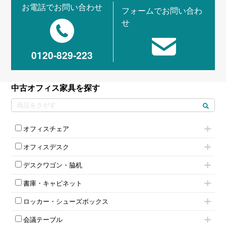
お電話でお問い合わせ
フォームでお問い合わ
せ
0120-829-223
中古オフィス家具を探す
オフィスチェア
肘付きチェア
オフィスデスク
肘無しチェア
片袖机
役員チェア
デスクワゴン・脇机
フリーアドレスデスク（ベンチデスク）
高級チェア（多機能チェア）
インワゴン2段
昇降デスク
オフィスチェアその他
書庫・キャビネット
インワゴン3段
オフィスデスクその他
ハイキャビネット
脇机
両袖机
ロッカー・シューズボックス
ローキャビネット
ワゴンその他
平机・平デスク
1人用ロッカー
両開きキャビネット
会議テーブル
2人用ロッカー
スチールキャビネット