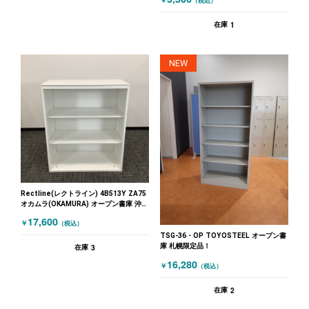
￥
（税込）
1
在庫
NEW
Rectline(レクトライン) 4B513Y ZA75
オカムラ(OKAMURA) オープン書庫 沖縄
店は特価!!天板付 ホワイト
17,600
￥
（税込）
TSG-36・OP TOYOSTEEL オープン書
庫 札幌限定品！
3
在庫
16,280
￥
（税込）
2
在庫