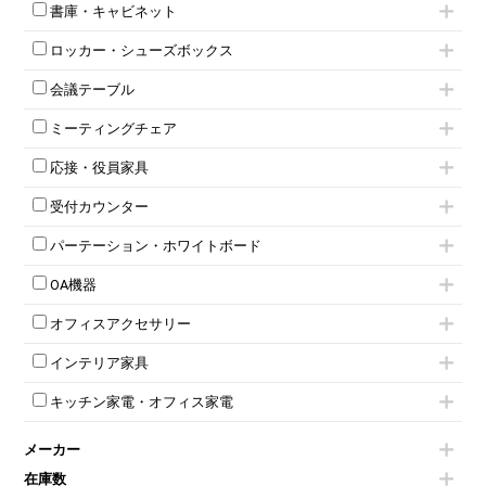
インワゴン2段
昇降デスク
オフィスチェアその他
書庫・キャビネット
インワゴン3段
オフィスデスクその他
ハイキャビネット
脇机
両袖机
ロッカー・シューズボックス
ローキャビネット
ワゴンその他
平机・平デスク
1人用ロッカー
両開きキャビネット
会議テーブル
2人用ロッカー
スチールキャビネット
ミーティングテーブル
3人用ロッカー
上下連結キャビネット
ミーティングチェア
スタッキングテーブル
4人用ロッカー
整理ケース（ペーパーケース）
キャスター付きミーティングチェア
ネスティングテーブル
5人用ロッカー
軽量ラック（スチールラック）
応接・役員家具
スタッキングミーティングチェア
幕板付テーブル
6人用ロッカー
メタルラック
応接セット
テーブル付きミーティングチェア
カウンターテーブル
8人用ロッカー
収納家具その他
受付カウンター
応接ソファ
ネスティングミーティングチェア
キャスター 付きテーブル
パーソナルロッカー
オープン書庫
ハイカウンター
応接チェア
折りたたみミーティングチェア
T字脚テーブル
多人数ロッカー
パーテーション・ホワイトボード
両開書庫
ローカウンター
応接テーブル
丸椅子
大型会議テーブル
シリンダー錠ロッカー
引き違い書庫
パーテーション
ラウンジカウンター
応接・役員家具その他
ハイチェア
会議テーブルW1200～
OA機器
ダイヤル錠ロッカー
ラテラル書庫
自立タイプパーテーション
受付カウンターその他
シェルチェア
会議テーブルW1500～
ボタン錠ロッカー
iPad
パーテーションその他
ミーティングチェアその他
オフィスアクセサリー
会議テーブルW1800～
ダイヤル錠ロッカー
電話機（ビジネスフォン）
脚付ホワイトボード
折りたたみ会議テーブル
シューズロッカー・下駄箱
チェア用台車
シュレッダー
壁掛けホワイトボード
インテリア家具
平行スタックテーブル
ワードローブ・クローゼット
演台・講演台・演説台
プロジェクター
スケジュールボード・行動予定表
ハイテーブル
ロッカーその他
モールドチェア
防音パネル
スクリーン
ホワイトボードその他
キッチン家電・オフィス家電
会議テーブルその他
ダイニングチェア
個室ブース
液晶モニター・ディスプレイ
電気ポッド
ダイニングテーブル
耐火金庫
プリンター・コピー機
メーカー
冷蔵庫・洗濯機
カウンターテーブル
コートハンガー・ポールハンガー
その他OA機器
空気清浄機・加湿器
センターテーブル・サイドテーブル
傘立て
在庫数