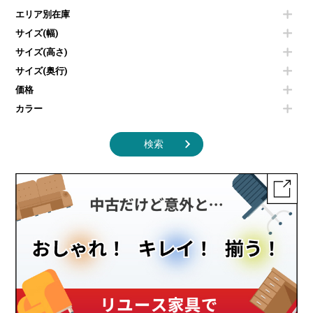
電子レンジ
カフェテーブル
食器棚・キッチンキャビネット
エリア別在庫
液晶テレビ・モニター類
ベンチ・スツール
カタログスタンド
エアコン
ソファ
サイズ(幅)
オフィスアクセサリーその他
照明機器
シェルフ
サイズ(高さ)
掃除機
ダストボックス（ゴミ箱）
サイズ(奥行)
季節家電
インテリア家具その他
その他キッチン家電・オフィス家電
価格
カラー
検索