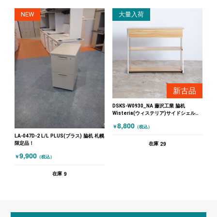
NEW
大量入荷
新古品
DSKS-W0930_NA 藤沢工業 脇机
Wisteria(ウィステリア)サイドシェルフ
ホワイト 木目（ナチュラル）
8,800
￥
（税込）
LA-047D-2 L/L PLUS(プラス) 脇机 札幌
限定品！
29
在庫
9,900
￥
（税込）
9
在庫