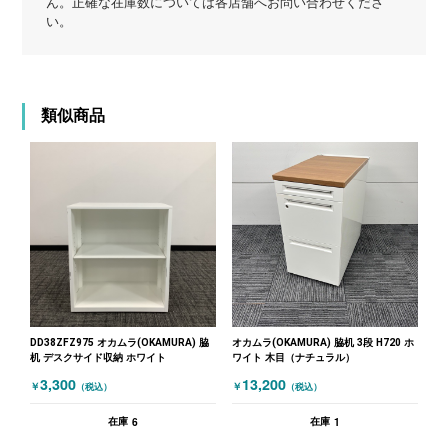
ん。正確な在庫数については各店舗へお問い合わせくださ
い。
類似商品
DD38ZFZ975 オカムラ(OKAMURA) 脇
オカムラ(OKAMURA) 脇机 3段 H720 ホ
机 デスクサイド収納 ホワイト
ワイト 木目（ナチュラル）
3,300
13,200
￥
￥
（税込）
（税込）
6
1
在庫
在庫