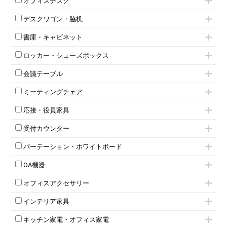
オフィスデスク
肘無しチェア
片袖机
役員チェア
デスクワゴン・脇机
フリーアドレスデスク（ベンチデスク）
高級チェア（多機能チェア）
インワゴン2段
昇降デスク
オフィスチェアその他
書庫・キャビネット
インワゴン3段
オフィスデスクその他
ハイキャビネット
脇机
両袖机
ロッカー・シューズボックス
ローキャビネット
ワゴンその他
平机・平デスク
1人用ロッカー
両開きキャビネット
会議テーブル
2人用ロッカー
スチールキャビネット
ミーティングテーブル
3人用ロッカー
上下連結キャビネット
ミーティングチェア
スタッキングテーブル
4人用ロッカー
整理ケース（ペーパーケース）
キャスター付きミーティングチェア
ネスティングテーブル
5人用ロッカー
軽量ラック（スチールラック）
応接・役員家具
スタッキングミーティングチェア
幕板付テーブル
6人用ロッカー
メタルラック
応接セット
テーブル付きミーティングチェア
カウンターテーブル
8人用ロッカー
収納家具その他
受付カウンター
応接ソファ
ネスティングミーティングチェア
キャスター 付きテーブル
パーソナルロッカー
オープン書庫
ハイカウンター
応接チェア
折りたたみミーティングチェア
T字脚テーブル
多人数ロッカー
パーテーション・ホワイトボード
両開書庫
ローカウンター
応接テーブル
丸椅子
大型会議テーブル
シリンダー錠ロッカー
引き違い書庫
パーテーション
ラウンジカウンター
応接・役員家具その他
ハイチェア
会議テーブルW1200～
OA機器
ダイヤル錠ロッカー
ラテラル書庫
自立タイプパーテーション
受付カウンターその他
シェルチェア
会議テーブルW1500～
ボタン錠ロッカー
iPad
パーテーションその他
ミーティングチェアその他
オフィスアクセサリー
会議テーブルW1800～
ダイヤル錠ロッカー
電話機（ビジネスフォン）
脚付ホワイトボード
折りたたみ会議テーブル
シューズロッカー・下駄箱
チェア用台車
シュレッダー
壁掛けホワイトボード
インテリア家具
平行スタックテーブル
ワードローブ・クローゼット
演台・講演台・演説台
プロジェクター
スケジュールボード・行動予定表
ハイテーブル
ロッカーその他
モールドチェア
防音パネル
スクリーン
ホワイトボードその他
キッチン家電・オフィス家電
会議テーブルその他
ダイニングチェア
個室ブース
液晶モニター・ディスプレイ