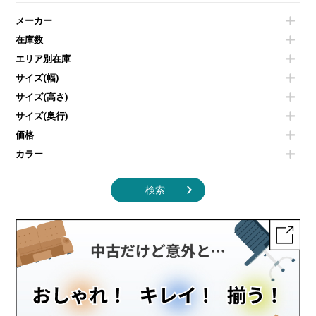
電気ポッド
ダイニングテーブル
耐火金庫
プリンター・コピー機
メーカー
冷蔵庫・洗濯機
カウンターテーブル
コートハンガー・ポールハンガー
その他OA機器
空気清浄機・加湿器
センターテーブル・サイドテーブル
傘立て
在庫数
電子レンジ
カフェテーブル
食器棚・キッチンキャビネット
エリア別在庫
液晶テレビ・モニター類
ベンチ・スツール
カタログスタンド
エアコン
ソファ
サイズ(幅)
オフィスアクセサリーその他
照明機器
シェルフ
サイズ(高さ)
掃除機
ダストボックス（ゴミ箱）
サイズ(奥行)
季節家電
インテリア家具その他
その他キッチン家電・オフィス家電
価格
カラー
検索