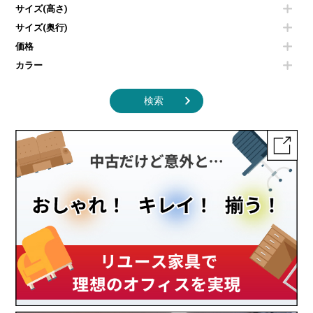
照明機器
シェルフ
サイズ(高さ)
掃除機
ダストボックス（ゴミ箱）
サイズ(奥行)
季節家電
インテリア家具その他
その他キッチン家電・オフィス家電
価格
カラー
検索