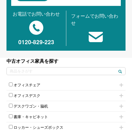
お電話でお問い合わせ
フォームでお問い合わ
せ
0120-829-223
中古オフィス家具を探す
オフィスチェア
肘付きチェア
オフィスデスク
肘無しチェア
片袖机
役員チェア
デスクワゴン・脇机
フリーアドレスデスク（ベンチデスク）
高級チェア（多機能チェア）
インワゴン2段
昇降デスク
オフィスチェアその他
書庫・キャビネット
インワゴン3段
オフィスデスクその他
ハイキャビネット
脇机
両袖机
ロッカー・シューズボックス
ローキャビネット
ワゴンその他
平机・平デスク