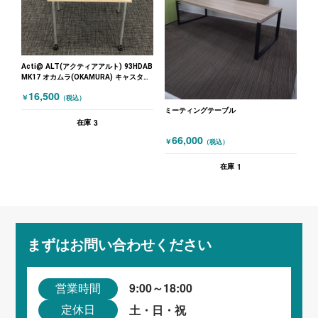
Acti@ ALT(アクティアアルト) 93HDAB
MK17 オカムラ(OKAMURA) キャスター
付きテーブル ミーティングテーブル 木
16,500
￥
（税込）
目（ナチュラル）
ミーティングテーブル
3
在庫
66,000
￥
（税込）
1
在庫
まずはお問い合わせください
9:00～18:00
営業時間
土・日・祝
定休日