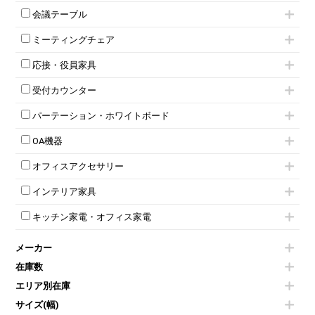
1人用ロッカー
両開きキャビネット
会議テーブル
2人用ロッカー
スチールキャビネット
ミーティングテーブル
3人用ロッカー
上下連結キャビネット
ミーティングチェア
スタッキングテーブル
4人用ロッカー
整理ケース（ペーパーケース）
キャスター付きミーティングチェア
ネスティングテーブル
5人用ロッカー
軽量ラック（スチールラック）
応接・役員家具
スタッキングミーティングチェア
幕板付テーブル
6人用ロッカー
メタルラック
応接セット
テーブル付きミーティングチェア
カウンターテーブル
8人用ロッカー
収納家具その他
受付カウンター
応接ソファ
ネスティングミーティングチェア
キャスター 付きテーブル
パーソナルロッカー
オープン書庫
ハイカウンター
応接チェア
折りたたみミーティングチェア
T字脚テーブル
多人数ロッカー
パーテーション・ホワイトボード
両開書庫
ローカウンター
応接テーブル
丸椅子
大型会議テーブル
シリンダー錠ロッカー
引き違い書庫
パーテーション
ラウンジカウンター
応接・役員家具その他
ハイチェア
会議テーブルW1200～
OA機器
ダイヤル錠ロッカー
ラテラル書庫
自立タイプパーテーション
受付カウンターその他
シェルチェア
会議テーブルW1500～
ボタン錠ロッカー
iPad
パーテーションその他
ミーティングチェアその他
オフィスアクセサリー
会議テーブルW1800～
ダイヤル錠ロッカー
電話機（ビジネスフォン）
脚付ホワイトボード
折りたたみ会議テーブル
シューズロッカー・下駄箱
チェア用台車
シュレッダー
壁掛けホワイトボード
インテリア家具
平行スタックテーブル
ワードローブ・クローゼット
演台・講演台・演説台
プロジェクター
スケジュールボード・行動予定表
ハイテーブル
ロッカーその他
モールドチェア
防音パネル
スクリーン
ホワイトボードその他
キッチン家電・オフィス家電
会議テーブルその他
ダイニングチェア
個室ブース
液晶モニター・ディスプレイ
電気ポッド
ダイニングテーブル
耐火金庫
プリンター・コピー機
メーカー
冷蔵庫・洗濯機
カウンターテーブル
コートハンガー・ポールハンガー
その他OA機器
空気清浄機・加湿器
センターテーブル・サイドテーブル
傘立て
在庫数
電子レンジ
カフェテーブル
食器棚・キッチンキャビネット
エリア別在庫
液晶テレビ・モニター類
ベンチ・スツール
カタログスタンド
エアコン
ソファ
サイズ(幅)
オフィスアクセサリーその他