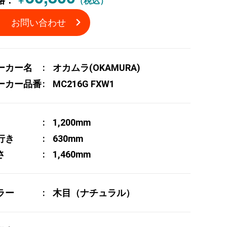
格：
￥
（税込）
お問い合わせ
ーカー名
オカムラ(OKAMURA)
ーカー品番
MC216G FXW1
1,200mm
行き
630mm
さ
1,460mm
ラー
木目（ナチュラル）