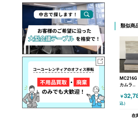
類似商
MC216G
カムラ
(OKAMU
32,7
￥
ァ カフェ
込）
レス グレ
（ナチュ
在