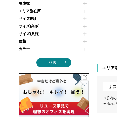
その他OA機器
空気清浄機・加湿器
在庫数
センターテーブル・サイドテーブル
傘立て
電子レンジ
カフェテーブル
食器棚・キッチンキャビネット
エリア別在庫
液晶テレビ・モニター類
ベンチ・スツール
カタログスタンド
サイズ(幅)
エアコン
ソファ
オフィスアクセサリーその他
照明機器
シェルフ
サイズ(高さ)
掃除機
ダストボックス（ゴミ箱）
サイズ(奥行)
季節家電
インテリア家具その他
その他キッチン家電・オフィス家電
価格
カラー
検索
エリア
リス
※ ()
※ 表