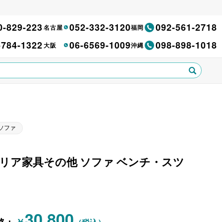
0-829-223
052-332-3120
092-561-2718
名古屋
福岡
-784-1322
06-6569-1009
098-898-1018
大阪
沖縄
ソファ
 インテリア家具その他 ソファ ベンチ・スツ
30,800