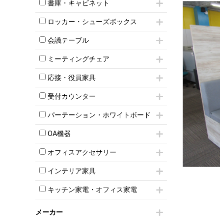
昇降デスク
オフィスチェアその他
書庫・キャビネット
インワゴン3段
オフィスデスクその他
ハイキャビネット
脇机
両袖机
ロッカー・シューズボックス
ローキャビネット
ワゴンその他
平机・平デスク
1人用ロッカー
両開きキャビネット
会議テーブル
2人用ロッカー
スチールキャビネット
ミーティングテーブル
3人用ロッカー
上下連結キャビネット
ミーティングチェア
スタッキングテーブル
4人用ロッカー
整理ケース（ペーパーケース）
キャスター付きミーティングチェア
ネスティングテーブル
5人用ロッカー
応接・役員家具
軽量ラック（スチールラック）
スタッキングミーティングチェア
幕板付テーブル
6人用ロッカー
メタルラック
応接セット
テーブル付きミーティングチェア
カウンターテーブル
受付カウンター
8人用ロッカー
収納家具その他
応接ソファ
ネスティングミーティングチェア
キャスター 付きテーブル
パーソナルロッカー
オープン書庫
ハイカウンター
応接チェア
折りたたみミーティングチェア
パーテーション・ホワイトボード
T字脚テーブル
多人数ロッカー
両開書庫
ローカウンター
応接テーブル
丸椅子
大型会議テーブル
シリンダー錠ロッカー
パーテーション
引き違い書庫
ラウンジカウンター
応接・役員家具その他
OA機器
ハイチェア
会議テーブルW1200～
ダイヤル錠ロッカー
自立タイプパーテーション
ラテラル書庫
受付カウンターその他
シェルチェア
会議テーブルW1500～
iPad
ボタン錠ロッカー
パーテーションその他
オフィスアクセサリー
ミーティングチェアその他
会議テーブルW1800～
電話機（ビジネスフォン）
ダイヤル錠ロッカー
脚付ホワイトボード
チェア用台車
折りたたみ会議テーブル
シュレッダー
シューズロッカー・下駄箱
壁掛けホワイトボード
インテリア家具
演台・講演台・演説台
平行スタックテーブル
プロジェクター
ワードローブ・クローゼット
スケジュールボード・行動予定表
モールドチェア
防音パネル
ハイテーブル
スクリーン
キッチン家電・オフィス家電
ロッカーその他
ホワイトボードその他
ダイニングチェア
個室ブース
会議テーブルその他
液晶モニター・ディスプレイ
電気ポッド
ダイニングテーブル
耐火金庫
プリンター・コピー機
メーカー
冷蔵庫・洗濯機
カウンターテーブル
コートハンガー・ポールハンガー