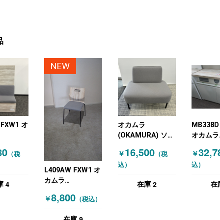
品
NEW
 FXW1 オ
オカムラ
MB338D
(OKAMURA) ソフ
オカムラ
RA) ソフ
ァ 2人掛け グレー
(OKAMU
80
16,500
32,7
￥
￥
（税
（税
 ファミ
テリア家
込）
込）
ー 木目
ホワイト
L409AW FXW1 オ
ラル）
チュラル
カムラ
4
2
庫
在庫
在
(OKAMURA) イン
8,800
￥
（税込）
テリア家具その他
ダイニングチェア
9
在庫