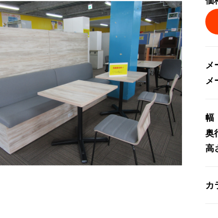
価
メ
メ
幅
奥
高
カ