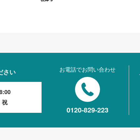
オカムラ
(OKAMURA) ミー
ティングチェア グ
レー 木目（ナチュ
ラル）
お電話でお問い合わせ
ださい
8:00
・祝
0120-829-223