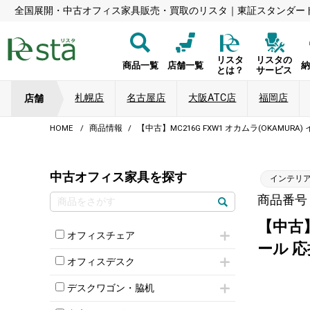
全国展開・中古オフィス家具販売・買取のリスタ｜東証スタンダー
リスタ
リスタの
商品一覧
店舗一覧
とは？
サービス
札幌店
名古屋店
大阪ATC店
福岡店
店舗
HOME
商品情報
【中古】MC216G FXW1 オカムラ(OKAM
中古オフィス家具を探す
インテリ
商品番号：8
【中古】
オフィスチェア
ール 
肘付きチェア
オフィスデスク
肘無しチェア
片袖机
役員チェア
デスクワゴン・脇机
フリーアドレスデスク（ベンチデスク）
高級チェア（多機能チェア）
インワゴン2段