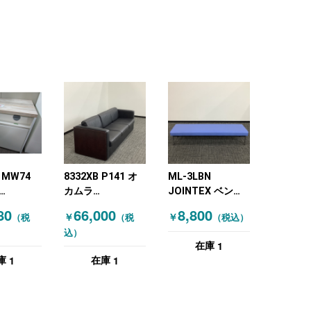
 MW74
8332XB P141 オ
ML-3LBN
カムラ
JOINTEX ベン
RA) イン
(OKAMURA) 応接
チ・スツール ロビ
80
66,000
8,800
￥
￥
（税
（税
（税込）
具その他
ソファ ブラック
ーソファ背無
込）
 木目（ナ
W1800 ブルー
1
在庫
）
1
1
庫
在庫