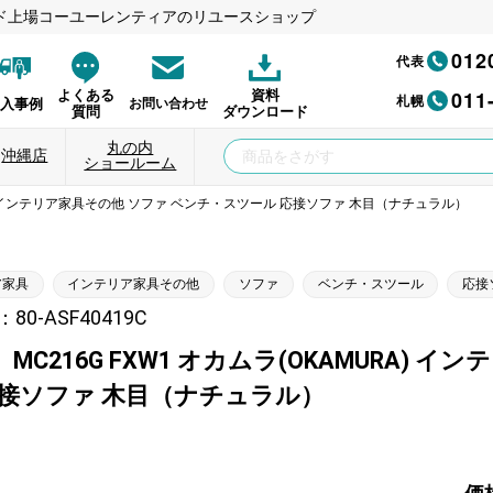
ド上場コーユーレンティアのリユースショップ
012
代表
011
よくある
資料
札幌
納入事例
お問い合わせ
質問
ダウンロード
丸の内
沖縄店
ショールーム
URA) インテリア家具その他 ソファ ベンチ・スツール 応接ソファ 木目（ナチュラル）
ア家具
インテリア家具その他
ソファ
ベンチ・スツール
応接
0-ASF40419C
MC216G FXW1 オカムラ(OKAMURA)
応接ソファ 木目（ナチュラル）