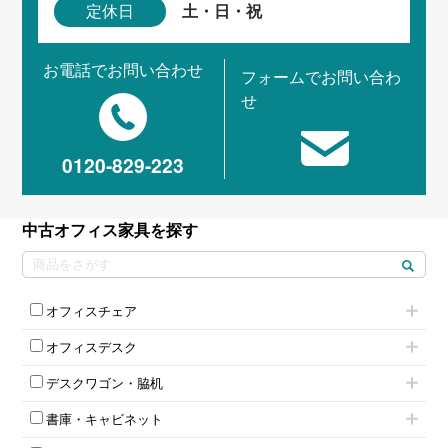
土・日・祝
定休日
お電話でお問い合わせ
フォームでお問い合わ
せ
0120-829-223
中古オフィス家具を探す
オフィスチェア
肘付きチェア
オフィスデスク
肘無しチェア
片袖机
役員チェア
デスクワゴン・脇机
フリーアドレスデスク（ベンチデスク）
高級チェア（多機能チェア）
インワゴン2段
昇降デスク
オフィスチェアその他
書庫・キャビネット
インワゴン3段
オフィスデスクその他
ハイキャビネット