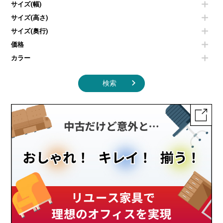
エアコン
ソファ
サイズ(幅)
オフィスアクセサリーその他
照明機器
シェルフ
サイズ(高さ)
掃除機
ダストボックス（ゴミ箱）
サイズ(奥行)
季節家電
インテリア家具その他
その他キッチン家電・オフィス家電
価格
カラー
検索