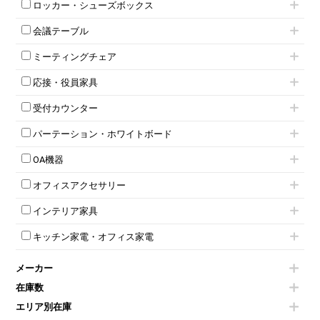
脇机
両袖机
ロッカー・シューズボックス
ローキャビネット
ワゴンその他
平机・平デスク
1人用ロッカー
両開きキャビネット
会議テーブル
2人用ロッカー
スチールキャビネット
ミーティングテーブル
3人用ロッカー
上下連結キャビネット
ミーティングチェア
スタッキングテーブル
4人用ロッカー
整理ケース（ペーパーケース）
キャスター付きミーティングチェア
ネスティングテーブル
5人用ロッカー
軽量ラック（スチールラック）
応接・役員家具
スタッキングミーティングチェア
幕板付テーブル
6人用ロッカー
メタルラック
応接セット
テーブル付きミーティングチェア
カウンターテーブル
8人用ロッカー
収納家具その他
受付カウンター
応接ソファ
ネスティングミーティングチェア
キャスター 付きテーブル
パーソナルロッカー
オープン書庫
ハイカウンター
応接チェア
折りたたみミーティングチェア
T字脚テーブル
多人数ロッカー
パーテーション・ホワイトボード
両開書庫
ローカウンター
応接テーブル
丸椅子
大型会議テーブル
シリンダー錠ロッカー
引き違い書庫
パーテーション
ラウンジカウンター
応接・役員家具その他
ハイチェア
会議テーブルW1200～
OA機器
ダイヤル錠ロッカー
ラテラル書庫
自立タイプパーテーション
受付カウンターその他
シェルチェア
会議テーブルW1500～
ボタン錠ロッカー
iPad
パーテーションその他
ミーティングチェアその他
オフィスアクセサリー
会議テーブルW1800～
ダイヤル錠ロッカー
電話機（ビジネスフォン）
脚付ホワイトボード
折りたたみ会議テーブル
シューズロッカー・下駄箱
チェア用台車
シュレッダー
壁掛けホワイトボード
インテリア家具
平行スタックテーブル
ワードローブ・クローゼット
演台・講演台・演説台
プロジェクター
スケジュールボード・行動予定表
ハイテーブル
ロッカーその他
モールドチェア
防音パネル
スクリーン
ホワイトボードその他
キッチン家電・オフィス家電
会議テーブルその他
ダイニングチェア
個室ブース
液晶モニター・ディスプレイ
電気ポッド
ダイニングテーブル
耐火金庫
プリンター・コピー機
メーカー
冷蔵庫・洗濯機
カウンターテーブル
コートハンガー・ポールハンガー
その他OA機器
空気清浄機・加湿器
センターテーブル・サイドテーブル
傘立て
在庫数
電子レンジ
カフェテーブル
食器棚・キッチンキャビネット
エリア別在庫
液晶テレビ・モニター類
ベンチ・スツール
カタログスタンド