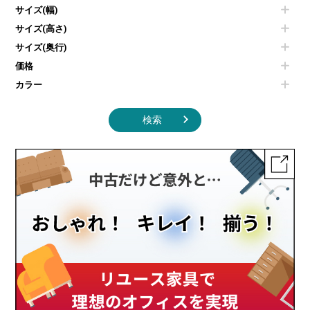
エアコン
ソファ
サイズ(幅)
オフィスアクセサリーその他
照明機器
シェルフ
サイズ(高さ)
掃除機
ダストボックス（ゴミ箱）
サイズ(奥行)
季節家電
インテリア家具その他
その他キッチン家電・オフィス家電
価格
カラー
検索