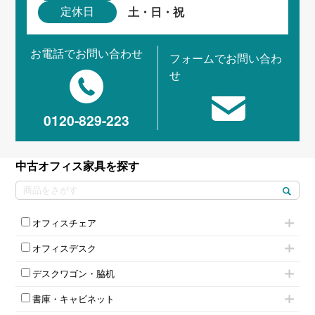
土・日・祝
定休日
お電話でお問い合わせ
フォームでお問い合わ
せ
0120-829-223
中古オフィス家具を探す
オフィスチェア
肘付きチェア
オフィスデスク
肘無しチェア
片袖机
役員チェア
デスクワゴン・脇机
フリーアドレスデスク（ベンチデスク）
高級チェア（多機能チェア）
インワゴン2段
昇降デスク
オフィスチェアその他
書庫・キャビネット
インワゴン3段
オフィスデスクその他