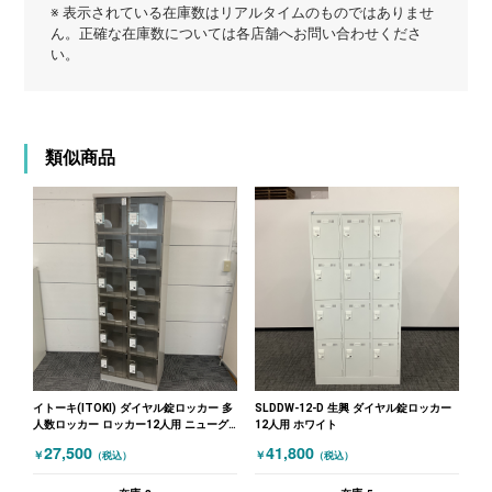
※ 表示されている在庫数はリアルタイムのものではありませ
ん。正確な在庫数については各店舗へお問い合わせくださ
い。
類似商品
イトーキ(ITOKI) ダイヤル錠ロッカー 多
SLDDW-12-D 生興 ダイヤル錠ロッカー
人数ロッカー ロッカー12人用 ニューグ
12人用 ホワイト
レー
27,500
41,800
￥
￥
（税込）
（税込）