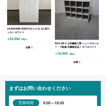
LK-N4SAWE KOKUYO(コクヨ) 4人用ロ
ッカー ホワイト
22,000
￥
（税込）
KOS-SB-3 土田鋼板工業 シューズロッカ
ー・下駄箱 札幌限定品！ オフホワイト
1
在庫
16,500
￥
（税込）
1
在庫
まずはお問い合わせください
9:00～18:00
営業時間