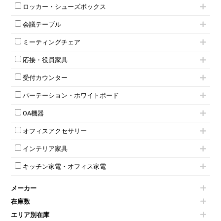
ハイキャビネット
脇机
両袖机
ロッカー・シューズボックス
ローキャビネット
ワゴンその他
平机・平デスク
1人用ロッカー
両開きキャビネット
会議テーブル
2人用ロッカー
スチールキャビネット
ミーティングテーブル
3人用ロッカー
上下連結キャビネット
ミーティングチェア
スタッキングテーブル
4人用ロッカー
整理ケース（ペーパーケース）
キャスター付きミーティングチェア
ネスティングテーブル
5人用ロッカー
軽量ラック（スチールラック）
応接・役員家具
スタッキングミーティングチェア
幕板付テーブル
6人用ロッカー
メタルラック
応接セット
テーブル付きミーティングチェア
カウンターテーブル
8人用ロッカー
収納家具その他
受付カウンター
応接ソファ
ネスティングミーティングチェア
キャスター 付きテーブル
パーソナルロッカー
オープン書庫
ハイカウンター
応接チェア
折りたたみミーティングチェア
T字脚テーブル
多人数ロッカー
パーテーション・ホワイトボード
両開書庫
ローカウンター
応接テーブル
丸椅子
大型会議テーブル
シリンダー錠ロッカー
引き違い書庫
パーテーション
ラウンジカウンター
応接・役員家具その他
ハイチェア
会議テーブルW1200～
OA機器
ダイヤル錠ロッカー
ラテラル書庫
自立タイプパーテーション
受付カウンターその他
シェルチェア
会議テーブルW1500～
ボタン錠ロッカー
iPad
パーテーションその他
ミーティングチェアその他
オフィスアクセサリー
会議テーブルW1800～
ダイヤル錠ロッカー
電話機（ビジネスフォン）
脚付ホワイトボード
折りたたみ会議テーブル
シューズロッカー・下駄箱
チェア用台車
シュレッダー
壁掛けホワイトボード
インテリア家具
平行スタックテーブル
ワードローブ・クローゼット
演台・講演台・演説台
プロジェクター
スケジュールボード・行動予定表
ハイテーブル
ロッカーその他
モールドチェア
防音パネル
スクリーン
ホワイトボードその他
キッチン家電・オフィス家電
会議テーブルその他
ダイニングチェア
個室ブース
液晶モニター・ディスプレイ
電気ポッド
ダイニングテーブル
耐火金庫
プリンター・コピー機
メーカー
冷蔵庫・洗濯機
カウンターテーブル
コートハンガー・ポールハンガー
その他OA機器
空気清浄機・加湿器
センターテーブル・サイドテーブル
傘立て
在庫数
電子レンジ
カフェテーブル
食器棚・キッチンキャビネット
エリア別在庫
液晶テレビ・モニター類
ベンチ・スツール
カタログスタンド