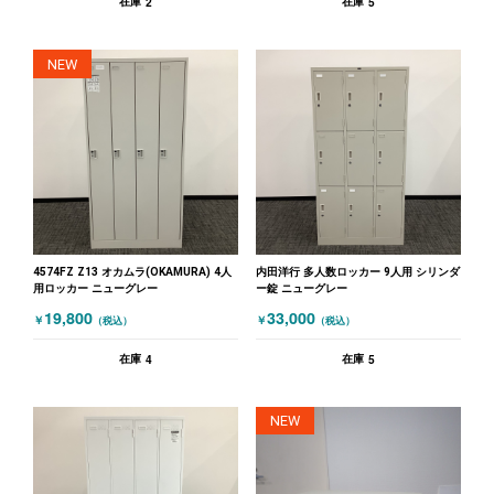
2
5
在庫
在庫
NEW
4574FZ Z13 オカムラ(OKAMURA) 4人
内田洋行 多人数ロッカー 9人用 シリンダ
用ロッカー ニューグレー
ー錠 ニューグレー
19,800
33,000
￥
￥
（税込）
（税込）
4
5
在庫
在庫
NEW